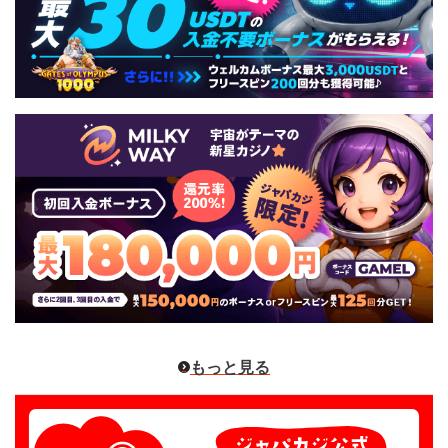
もっと見る