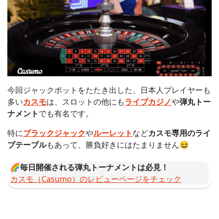
今回ジャックポットをたたき出した、日本人プレイヤーも
多い
カスモ
は、スロットの他にも
ライブカジノ
や
弾丸トー
ナメント
でも有名です。
特に
ブラックジャック
や
ルーレット
など
カスモ専用のライ
ブテーブル
もあって、勝負好きにはたまりません😆
🌈
毎日開催される弾丸トーナメントは必見！
カスモ（Casumo）のレビューページをチェック