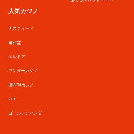
人気カジノ
ミスティーノ
遊雅堂
エルドア
ワンダーカジノ
勝WINカジノ
2UP
ゴールデンパンダ
言語を選択