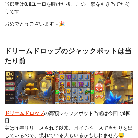
当選者は
0.6ユーロ
を賭けた後、この一撃を引き当てたそ
うです。
おめでとうございます～🎉
ドリームドロップのジャックポットは当
たり前
ドリームドロップ
の高額ジャックポット当選は今回で
8回
目
。
実は昨年リリースされて以来、月イチペースで当たりを出
しているので、慣れている人もいるかもしれません😅