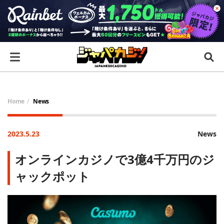
Home
News
2023.5.23
News
オンラインカジノで3億4千万円のジ
ャックポット