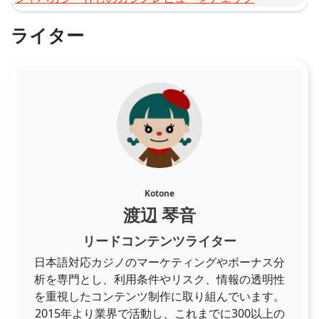
ライター
Kotone
渡辺 琴音
リードコンテンツライター
日本語対応カジノのマーケティングやボーナス分
析を専門とし、利用条件やリスク、情報の透明性
を重視したコンテンツ制作に取り組んでいます。
2015年より業界で活動し、これまでに300以上の