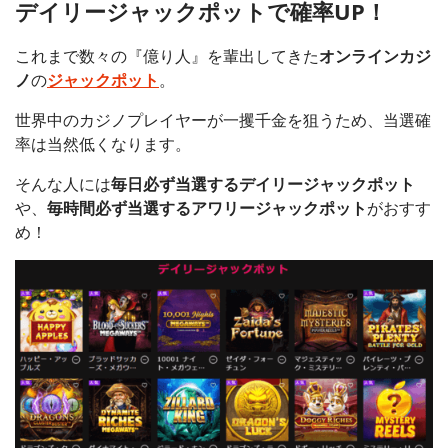
デイリージャックポットで確率UP！
これまで数々の『億り人』を輩出してきた
オンラインカジ
ノ
の
ジャックポット
。
世界中のカジノプレイヤーが一攫千金を狙うため、当選確
率は当然低くなります。
そんな人には
毎日必ず当選するデイリージャックポット
や、
毎時間必ず当選するアワリージャックポット
がおすす
め！