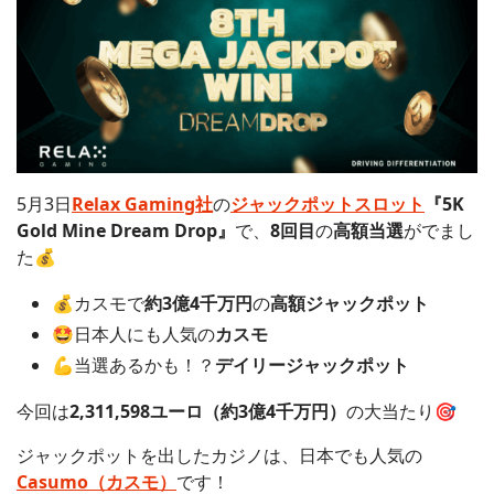
5月3日
Relax Gaming社
の
ジャックポットスロット
『5K
Gold Mine Dream Drop』
で、
8回目
の
高額当選
がでまし
た💰
💰カスモで
約3億4千万円
の
高額ジャックポット
🤩日本人にも人気の
カスモ
💪当選あるかも！？
デイリージャックポット
今回は
2,311,598ユーロ（約3億4千万円）
の大当たり🎯
ジャックポットを出したカジノは、日本でも人気の
Casumo（カスモ）
です！