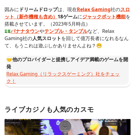
因みに
ドリームドロップ
は、現在
Relax Gaming
社の
スロ
ット（新作機種も含め）
18ゲーム
に
ジャックポット機能
を
搭載させています。（2023年5月時点）
💵
バナナタウン
や
テンプル・タンブル
など、Relax
Gaming社の
人気スロット
を回して億万長者になれるなん
て、もうこれは遊ぶしかありませんよね？😁
🤝他のプロバイダーと提携しアイデア満載のゲームを開
発
Relax Gaming（リラックスゲーミング）社をチェッ
ク！
ライブカジノも人気のカスモ