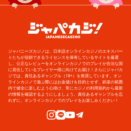
ジャパニーズカジノは、日本語オンラインカジノのエキスパー
トたちが信頼できるライセンスを保有しているサイトを厳選
し、公正なレビューをオンラインカジノでのプレイが合法な国
に居住しているプレイヤー様に向けてお届け！さらにジャパカ
ジでは、責任あるギャンブル（18+）を推奨しています。オン
ラインカジノで遊ぶ際にはお金儲けを目的とせず、娯楽の範囲
内で健全に楽しむよう心掛け、常にカジノの利用規約から最新
の情報を確認するようにしましょう。責任あるギャンブルを忘
れずに、オンラインカジノでのプレイをお楽しみください！
サイト情報
人気記事