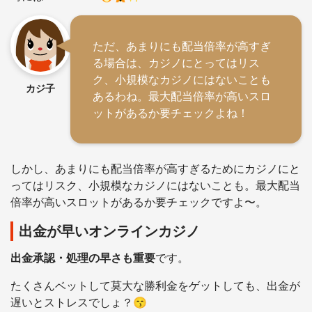
ただ、あまりにも配当倍率が高すぎ
る場合は、カジノにとってはリス
ク、小規模なカジノにはないことも
カジ子
あるわね。最大配当倍率が高いスロ
ットがあるか要チェックよね！
しかし、あまりにも配当倍率が高すぎるためにカジノにと
ってはリスク、小規模なカジノにはないことも。最大配当
倍率が高いスロットがあるか要チェックですよ〜。
出金が早いオンラインカジノ
出金承認・処理の早さも重要
です。
たくさんベットして莫大な勝利金をゲットしても、出金が
遅いとストレスでしょ？😙