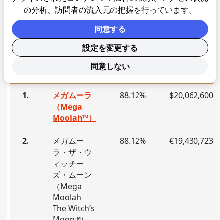
の分析、訪問者の流入元の把握を行っています。
【ジャックポットスロット】
同意する
ジャックポットスロット
は、当たれば勝利金がとってもデ
カイです！潤沢な資金のハイローラーにおすすめ！
設定を変更する
同意しない
スロット
ジャックポッ
RTP
1.
メガムーラ
88.12%
$20,062,600
（Mega
Moolah™）
2.
メガムー
88.12%
€19,430,723
ラ・ザ・ウ
ィッチー
ズ・ムーン
（Mega
Moolah
The Witch’s
Moon™）