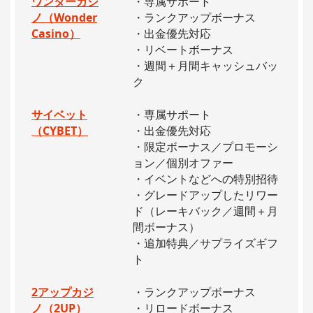
ワンダーカジ
・専属サポート
ノ（Wonder
・ランクアップボーナス
Casino）
・出金優先対応
・リベートボーナス
・週間＋月間キャッシュバッ
ク
サイベット
・専属サポート
（CYBET）
・出金優先対応
・限定ボーナス／プロモーシ
ョン／個別オファー
・イベントなどへの特別招待
・グレードアップしたリワー
ド（レーキバック／週間＋月
間ボーナス）
・追加特典／サプライズギフ
ト
2アップカジ
・ランクアップボーナス
ノ（2UP）
・リロードボーナス