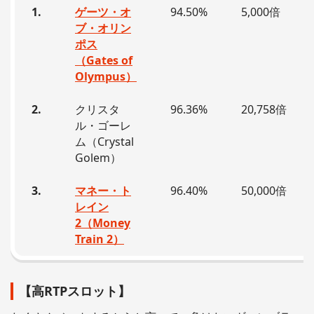
1.
ゲーツ・オ
94.50%
5,000倍
ブ・オリン
ポス
（Gates of
Olympus）
2.
クリスタ
96.36%
20,758倍
ル・ゴーレ
ム（Crystal
Golem）
3.
マネー・ト
96.40%
50,000倍
レイン
2（Money
Train 2）
【高RTPスロット】