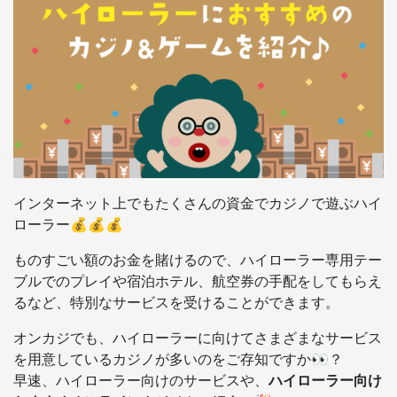
インターネット上でもたくさんの資金でカジノで遊ぶハイ
ローラー💰💰💰
ものすごい額のお金を賭けるので、ハイローラー専用テー
ブルでのプレイや宿泊ホテル、航空券の手配をしてもらえ
るなど、特別なサービスを受けることができます。
オンカジでも、ハイローラーに向けてさまざまなサービス
を用意しているカジノが多いのをご存知ですか👀？
早速、ハイローラー向けのサービスや、
ハイローラー向け