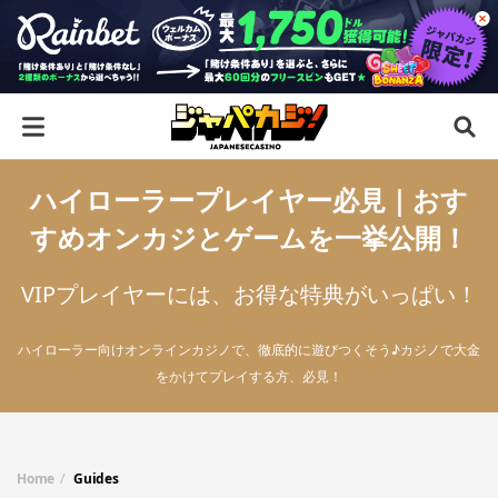
ハイローラープレイヤー必見｜おす
すめオンカジとゲームを一挙公開！
VIPプレイヤーには、お得な特典がいっぱい！
ハイローラー向けオンラインカジノで、徹底的に遊びつくそう♪カジノで大金
をかけてプレイする方、必見！
Home
Guides