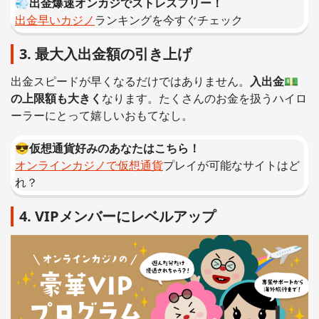
💨出金爆速オンカジでストレスフリー！
出金早いカジノ
ランキングを今すぐチェック
3. 最大入出金額の引き上げ
出金スピードが早くなるだけではありません。
入出金💵
の上限額も大きく
なります。たくさんのお金を扱うハイロ
ーラーにとって嬉しいおもてなし。
😎
仮想通貨好みのあなたはこちら！
オンラインカジノで仮想通貨
プレイが可能なサイトはど
れ？
4. VIPメンバーにレベルアップ