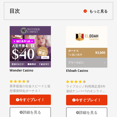
目次
もっと見る
ボーナス
¥3,000
1x 賭け条件
-
フリースピン
Wonder Casino
Eldoah Casino
業界最速の出金スピードと仮
ライブカジノ利用満足度6年
想通貨特化ボーナス！
連続ナンバー1のオンライン
カジノ
今すぐプレイ！
今すぐプレイ！
詳細を見る
詳細を見る