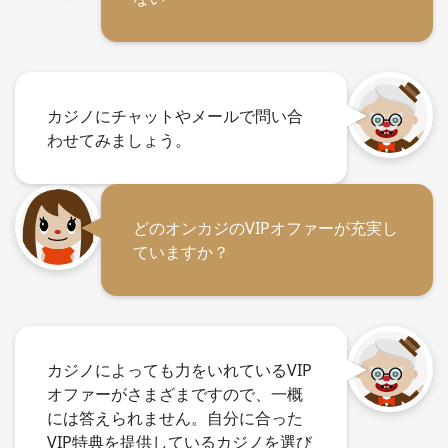
カジノにチャットやメールで問い合
わせてみましょう。
どのオンカジのVIPオファーが充実し
ていますか？
カジノによっても力をいれているVIP
オファーがさまざまですので、一概
には答えられません。自分に合った
VIP特典を提供しているカジノを選び