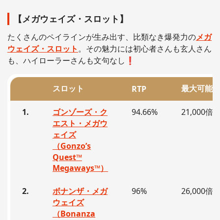
【メガウェイズ・スロット】
たくさんのペイラインが生み出す、比類なき爆発力の
メガ
ウェイズ・スロット
。その魅力には初心者さんも玄人さん
も、ハイローラーさんも文句なし❗️
スロット
最大可能
RTP
1.
ゴンゾーズ・ク
94.66%
21,000倍
エスト・メガウ
ェイズ
（Gonzo’s
Quest™
Megaways™）
2.
ボナンザ・メガ
96%
26,000倍
ウェイズ
（Bonanza