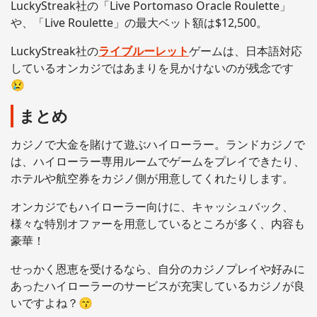
LuckyStreak社の「Live Portomaso Oracle Roulette」
や、「Live Roulette」の最大ベット額は$12,500。
LuckyStreak社の
ライブルーレット
ゲームは、日本語対応
しているオンカジではあまりを見かけないのが残念です
😢
まとめ
カジノで大金を賭けて遊ぶハイローラー。ランドカジノで
は、ハイローラー専用ルームでゲームをプレイできたり、
ホテルや航空券をカジノ側が用意してくれたりします。
オンカジでもハイローラー向けに、キャッシュバック、
様々な特別オファーを用意しているところが多く、内容も
豪華！
せっかく恩恵を受けるなら、自分のカジノプレイや好みに
あったハイローラーのサービスが充実しているカジノが良
いですよね？😙