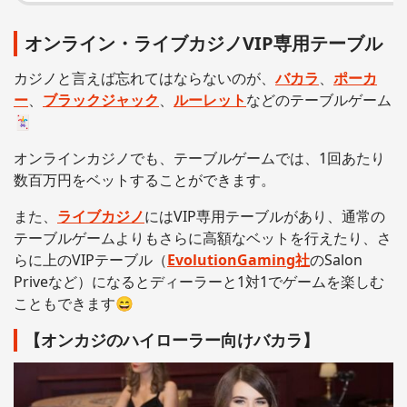
オンライン・ライブカジノVIP専用テーブル
カジノと言えば忘れてはならないのが、
バカラ
、
ポーカ
ー
、
ブラックジャック
、
ルーレット
などのテーブルゲーム
🃏
オンラインカジノでも、テーブルゲームでは、1回あたり
数百万円をベットすることができます。
また、
ライブカジノ
にはVIP専用テーブルがあり、通常の
テーブルゲームよりもさらに高額なベットを行えたり、さ
らに上のVIPテーブル（
EvolutionGaming社
のSalon
Priveなど）になるとディーラーと1対1でゲームを楽しむ
こともできます😄
【オンカジのハイローラー向けバカラ】