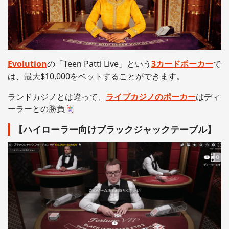
Evolution
の「Teen Patti Live」という
3カードポーカー
で
は、最大$10,000をベットすることができます。
ランドカジノとは違って、
ライブカジノのポーカー
はディ
ーラーとの勝負🃏
【ハイローラー向けブラックジャックテーブル】