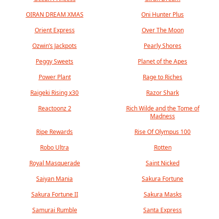
OIRAN DREAM XMAS
Oni Hunter Plus
Orient Express
Over The Moon
Ozwin’s Jackpots
Pearly Shores
Peggy Sweets
Planet of the Apes
Power Plant
Rage to Riches
Raigeki Rising x30
Razor Shark
Reactoonz 2
Rich Wilde and the Tome of
Madness
Ripe Rewards
Rise Of Olympus 100
Robo Ultra
Rotten
Royal Masquerade
Saint Nicked
Saiyan Mania
Sakura Fortune
Sakura Fortune II
Sakura Masks
Samurai Rumble
Santa Express