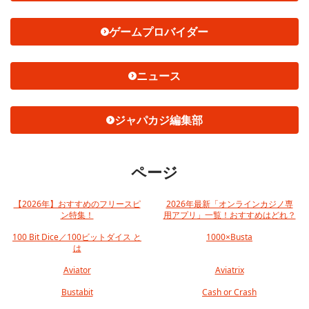
ゲームプロバイダー
ニュース
ジャパカジ編集部
ページ
【2026年】おすすめのフリースピ
2026年最新「オンラインカジノ専
ン特集！
用アプリ」一覧！おすすめはどれ？
100 Bit Dice／100ビットダイス と
1000×Busta
は
Aviator
Aviatrix
Bustabit
Cash or Crash