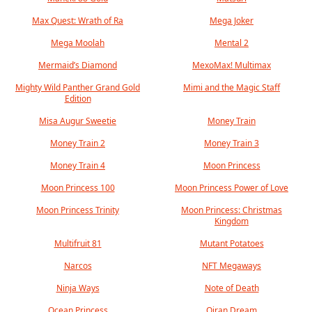
Max Quest: Wrath of Ra
Mega Joker
Mega Moolah
Mental 2
Mermaid’s Diamond
MexoMax! Multimax
Mighty Wild Panther Grand Gold
Mimi and the Magic Staff
Edition
Misa Augur Sweetie
Money Train
Money Train 2
Money Train 3
Money Train 4
Moon Princess
Moon Princess 100
Moon Princess Power of Love
Moon Princess Trinity
Moon Princess: Christmas
Kingdom
Multifruit 81
Mutant Potatoes
Narcos
NFT Megaways
Ninja Ways
Note of Death
Ocean Princess
Oiran Dream