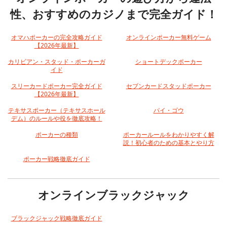
性、おすすめのカジノまで完全ガイド！
オマハポーカーの完全攻略ガイド
オンラインポーカー無料ゲーム
【2026年最新】
カリビアン・スタッド・ポーカーガ
ショートデックポーカー
イド
スリーカードポーカー完全ガイド
セブンカードスタッドポーカー
【2026年最新】
テキサスポーカー（テキサスホール
パイ・ゴウ
デム）のルールや役を徹底攻略！
ポーカーの種類
ポーカールールをわかりやすく解
説！初心者のための基本とやり方
ポーカー戦略徹底ガイド
オンラインブラックジャック
ブラックジャック戦略徹底ガイド