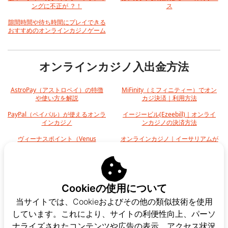
ングに不正が ？！
ス
隙間時間や待ち時間にプレイできる
おすすめのオンラインカジノゲーム
オンラインカジノ入出金方法
AstroPay（アストロペイ）の特徴
MiFinity（ミフィニティー）でオン
や使い方を解説
カジ決済｜利用方法
PayPal（ペイパル）が使えるオンラ
イージービル(Ezeebill)｜オンライ
インカジノ
ンカジノの決済方法
ヴィーナスポイント（Venus
オンラインカジノ｜イーサリアムが
Point）サービス終了
使えるカジノを全解説！2026年最
→『VegaWallet』開始！
新
オンラインカジノ｜ビットコインが
スモウペイ（SumoPay）とは？使
使えるカジノを徹底比較【2026年
い方や特徴を解説！
Cookieの使用について
最新】
当サイトでは、Cookieおよびその他の類似技術を使用
スラッシュペイメント（Slash
テザー（Tether）が使えるオンライ
Payment）を全解説
ンカジノ
しています。これにより、サイトの利便性向上、パーソ
ナライズされたコンテンツや広告の表示、アクセス状況