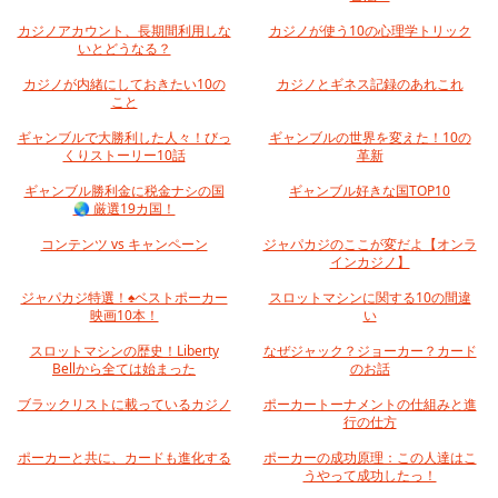
カジノアカウント、長期間利用しな
カジノが使う10の心理学トリック
いとどうなる？
カジノが内緒にしておきたい10の
カジノとギネス記録のあれこれ
こと
ギャンブルで大勝利した人々！びっ
ギャンブルの世界を変えた！10の
くりストーリー10話
革新
ギャンブル勝利金に税金ナシの国
ギャンブル好きな国TOP10
🌏 厳選19カ国！
コンテンツ vs キャンペーン
ジャパカジのここが変だよ【オンラ
インカジノ】
ジャパカジ特選！♠️ベストポーカー
スロットマシンに関する10の間違
映画10本！
い
スロットマシンの歴史！Liberty
なぜジャック？ジョーカー？カード
Bellから全ては始まった
のお話
ブラックリストに載っているカジノ
ポーカートーナメントの仕組みと進
行の仕方
ポーカーと共に、カードも進化する
ポーカーの成功原理：この人達はこ
うやって成功したっ！