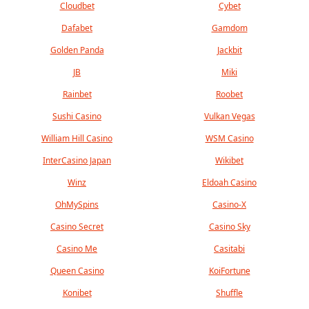
Cloudbet
Cybet
Dafabet
Gamdom
Golden Panda
Jackbit
JB
Miki
Rainbet
Roobet
Sushi Casino
Vulkan Vegas
William Hill Casino
WSM Casino
InterCasino Japan
Wikibet
Winz
Eldoah Casino
OhMySpins
Casino-X
Casino Secret
Casino Sky
Casino Me
Casitabi
Queen Casino
KoiFortune
Konibet
Shuffle