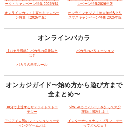
ーク・キャンペーン特集 2026年版
ンペーン特集2026年版
オンラインカジノ｜夏のキャンペー
オンラインカジノ｜年末年始&クリ
ン特集 【2026年版】
スマスキャンペーン特集 2026年版
オンラインバカラ
【バカラ戦略】バカラの必勝法と
バカラのバリエーション
は？
バカラの基本ルール
オンカジガイド〜始め方から遊び方まで
全まとめ〜
30分で上達するサテライトストラ
Sit&Goとは？ルールを知って気分
テジー
爽快に勝利しよ！
アジアで人気のフィッシュシューテ
インターナショナル・ブラフ・デー
ィングゲームとは
ってどんな日？