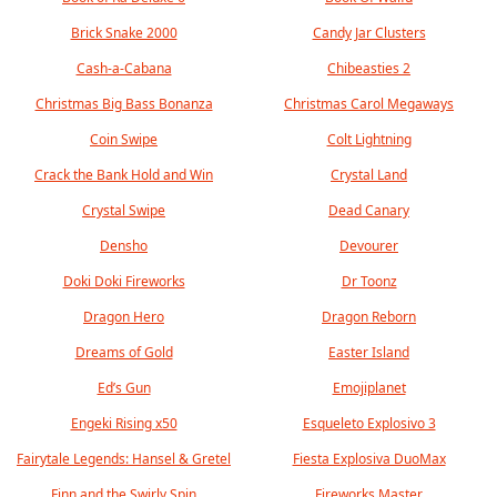
Brick Snake 2000
Candy Jar Clusters
Cash-a-Cabana
Chibeasties 2
Christmas Big Bass Bonanza
Christmas Carol Megaways
Coin Swipe
Colt Lightning
Crack the Bank Hold and Win
Crystal Land
Crystal Swipe
Dead Canary
Densho
Devourer
Doki Doki Fireworks
Dr Toonz
Dragon Hero
Dragon Reborn
Dreams of Gold
Easter Island
Ed’s Gun
Emojiplanet
Engeki Rising x50
Esqueleto Explosivo 3
Fairytale Legends: Hansel & Gretel
Fiesta Explosiva DuoMax
Finn and the Swirly Spin
Fireworks Master