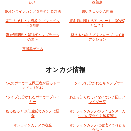
説！
改善点
偽オンラインカジノを見分ける方法
悪いチェックの理由
悪手？ それとも戦略？ ドンクベッ
資金源に関するアンケート、SOWQ
トを攻略
とは？！
資金管理術 〜最強ギャンブラーへ
避けるべき「プリフロップ」の10
の道〜
アクション
高勝率ゲーム
オンカジ情報
5人のポーカー世界王者が語るトー
７タイプに分かれるギャンブラー
ナメント戦略
7タイプに分かれるポーカープレイ
あまり知られていないカジノ面白ク
ヤー
レイジー話
あるある！ 規制違反でカジノに罰
オンラインカジノのライセンス！カ
金
ジノの安全性を徹底解説
オンラインカジノの税金
オンラインカジノは違法？それとも
合法？