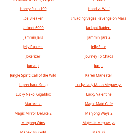
Honey Rush 100
Hood vs Wolf
Ice Breaker
Invading Vegas Revenge on Mars
Jackpot 6000
Jackpot Raiders
Jammin Jars
Jammin’ Jars 2
Jelly Express
Jelly Slice
Jokerizer
Journey To Chaos
Jumanji
Jump!
Jungle Spirit: Call of the Wild
Karen Maneater
Leprechaun Song
Lucky Lady Moon Megaways
Lucky Neko: Gigablox
Lucky Valentine
Macarena
Magic Maid Cafe
Magic Mirror Deluxe 2
Mahjong Ways 2
Mahjong Wins
Majestic Megaways
Maneki 88 Gold
Matsuri