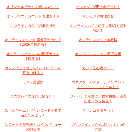
オリジナルゲームを楽しみたい！
オンカジでVIP特典ゲット！
オンカジのアカウント管理ガイド
オンカジ攻略法総合
オンラインカジノの出金条件
オンラインカジノの本人確認を完全
解説！
オンラインカジノの麻雀完全ガイド
オンラインカジノ無料版
【2026年最新版】
オンラインパチンコの徹底ガイド
カジノハウスエッジ徹底分析
【最新版】
カジノはどうやってハイローラーを
カジノ初心者ガイド
惹きつける？
カジノ用語集
コネクターのスターティングハン
ド：コール？フォールド？
このプレイの仕方は危ない！
ジャパカジが選ぶ！検索機能が優秀
なオンカジ発表！
スキルゲーム｜ダウンロード不要で
スリンゴを試そう！
遊んでみよう！
スロットの配当表とコインバリュー
ダウンスイングから抜け出す5つの
の関係性
方法