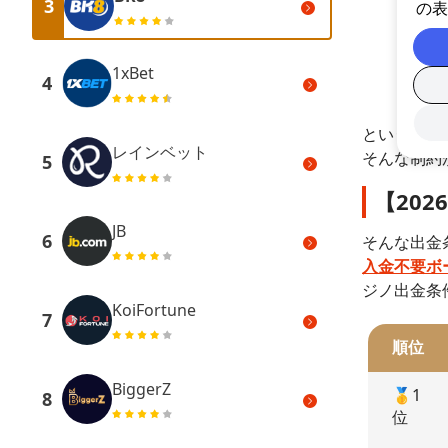
3
の表
1xBet
4
という事で
レインベット
そんな制約
5
【20
JB
6
そんな出金
入金不要ボ
ジノ出金条
KoiFortune
7
順位
BiggerZ
🥇1
8
位