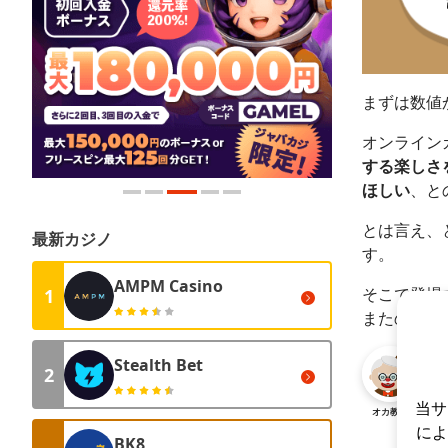
まずは数値
オンライン
する楽しさ
ほしい
、と
とは言え、
最新カジノ
す。
AMPM Casino
そこで登場
1
またの名を
Stealth Bet

2
当サ
オカ教授
によ
BK8