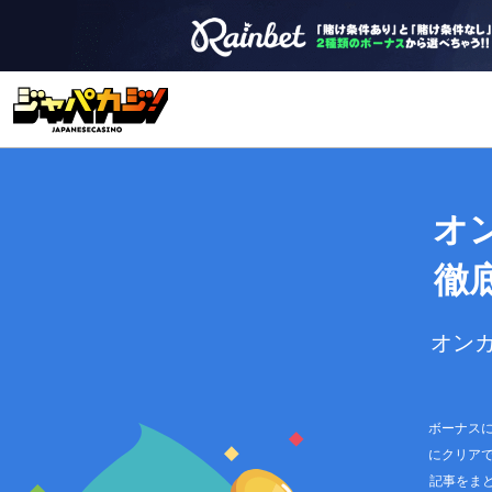
オ
徹
オン
ボーナス
にクリア
記事をま