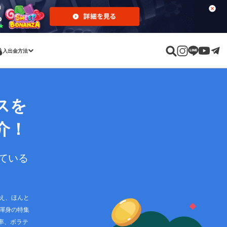
入出金方法
スを
介！
ている
え、ほんと
渾身の特集
率、ボラテ