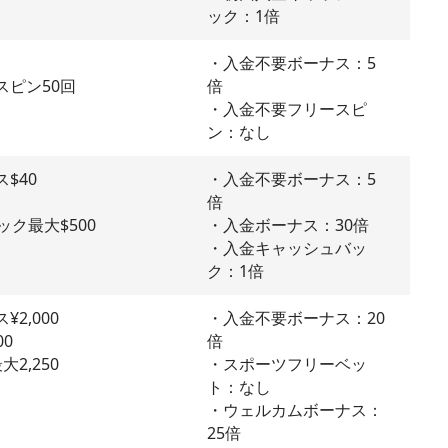
ック：1倍
・入金不要ボーナス：5
ピン50回
倍
・入金不要フリースピ
ン：なし
$40
・入金不要ボーナス：5
倍
ク最大$500
・入金ボーナス：30倍
・入金キャッシュバッ
ク：1倍
2,000
・入金不要ボーナス：20
0
倍
2,250
・スポーツフリーベッ
ト：なし
・ウェルカムボーナス：
25倍