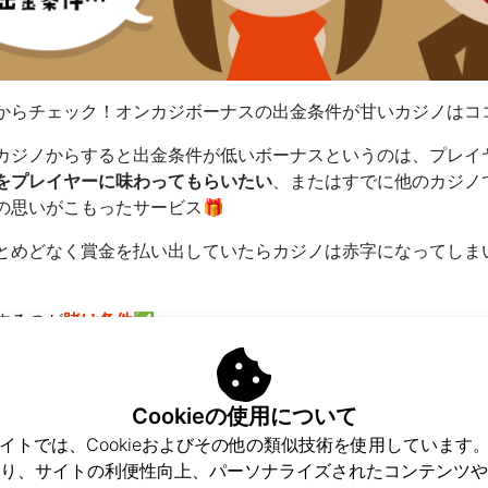
からチェック！オンカジボーナスの出金条件が甘いカジノはコ
カジノからすると出金条件が低いボーナスというのは、プレイ
をプレイヤーに味わってもらいたい
、またはすでに他のカジノ
の思いがこもったサービス🎁
とめどなく賞金を払い出していたらカジノは赤字になってしま
するのが
賭け条件
✅
出金条件
、
ベット要件
などとも言い『○○倍』の表記で表され
例えば…
Cookieの使用について
イトでは、Cookieおよびその他の類似技術を使用しています
カジノに新規登録したら貰える
入金不要ボーナス
を利用してス
り、サイトの利便性向上、パーソナライズされたコンテンツや
の○○倍分をベットした場合のみ出金が可能
」といったイメー