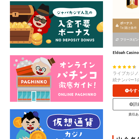
ボーナス
1x 賭け条件
フリースピン
Eldoah Casino
ライブカジノ
続ナンバー1
ノ
今す
詳
責任あ