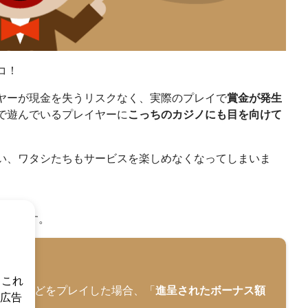
コ！
ヤーが現金を失うリスクなく、実際のプレイで
賞金が発生
で遊んでいるプレイヤーに
こっちのカジノにも目を向けて
い、ワタシたちもサービスを楽しめなくなってしまいま
ています。
。これ
ロットなどをプレイした場合、「
進呈されたボーナス額
広告
ジじゃ✅