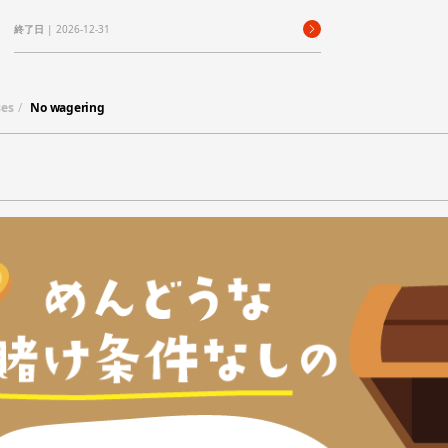
終了日
| 2026-12-31
es
No wagering