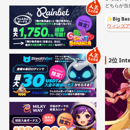
どちらが当
✨
Big 
ウィンズア
2位 I