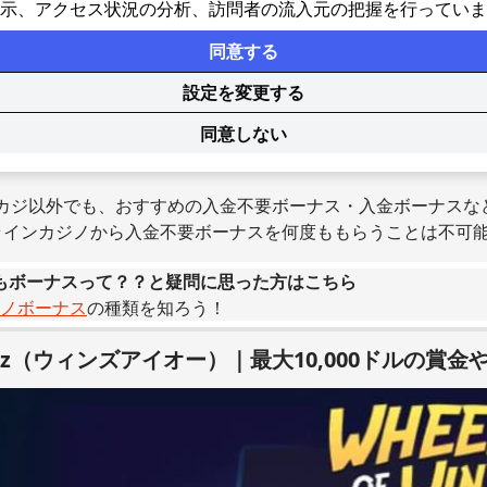
示、アクセス状況の分析、訪問者の流入元の把握を行っていま
カジノス
毎週金曜7%キャッシュバック最大
カイ
同意する
設定を変更する
コニベッ
【ジャパカジ限定】リベンジボーナ
ト
👉
コニベットのオファー
へ
同意しない
カジ以外でも、おすすめの入金不要ボーナス・入金ボーナスな
ラインカジノから入金不要ボーナスを何度ももらうことは不可
そもボーナスって？？と疑問に思った方はこちら
ノボーナス
の種類を知ろう！
inz（ウィンズアイオー）｜最大10,000ドルの賞金