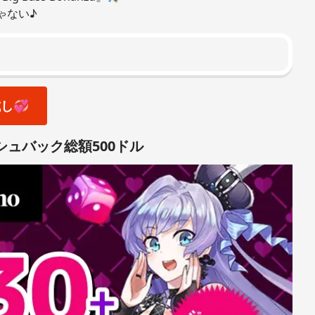
ゃない♪
試し💞
ッシュバック総額500ドル