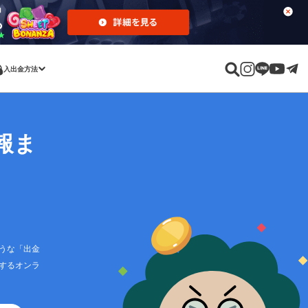
入出金方法
報ま
うな「出金
するオンラ