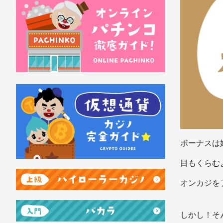
ボーナスは
目もくらむ
オンカジを
しかし！そ