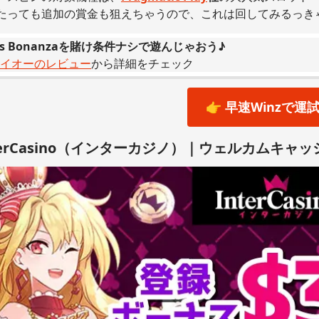
たっても追加の賞金も狙えちゃうので、これは回してみるっき
Bass Bonanzaを賭け条件ナシで遊んじゃおう♪
イオーのレビュー
から詳細をチェック
👉 早速Winzで運
nterCasino（インターカジノ）｜ウェルカムキャ