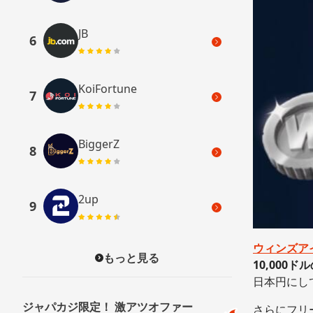
JB
6
KoiFortune
7
BiggerZ
8
2up
9
ウィンズアイ
もっと見る
10,000ド
日本円にして
ジャパカジ限定！ 激アツオファー
さらにフリ