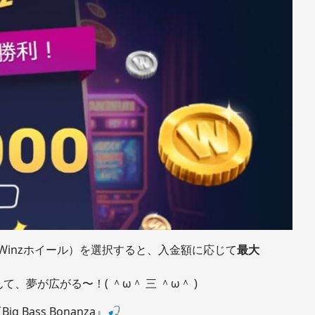
Winzホイール）を選択すると、入金額に応じて
最大
夢が広がる〜！( ＾ω＾ 三 ＾ω＾ )
 Bass Bonanza』🎣