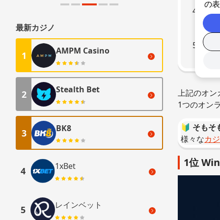
の表
4
最新カジノ
5
AMPM Casino
1
Stealth Bet
上記のオン
2
1つのオン
🔰 そも
BK8
3
様々な
カジ
1位 W
1xBet
4
レインベット
5