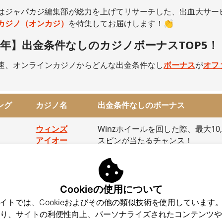
はジャパカジ編集部が総力を上げてリサーチした、出血大サー
カジノ（オンカジ）
を特集してお届けします！👏
26年】出金条件なしのカジノボーナスTOP5！
速、オンラインカジノからどんな出金条件なし
ボーナス
が
オフ
ング
カジノ名
出金条件なしのボーナス
ウィンズ
Winzホイールを回した際、最大10
アイオー
スピンが当たるチャンス！
インター
【ジャパカジ限定】ウェルカムキャ
カジノ
👉
インターカジノのオファー
へ
Cookieの使用について
エルドア
入金不要ボーナス¥2,000
イトでは、Cookieおよびその他の類似技術を使用しています
カジノ
👉
エルドアカジノのオファー
へ
り、サイトの利便性向上、パーソナライズされたコンテンツや