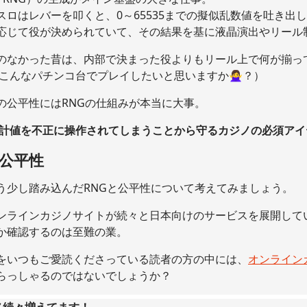
スロはレバーを叩くと、0～65535までの擬似乱数値を吐き出
応じて役が決められていて、その結果を基に液晶演出やリール
のなかった昔は、内部で決まった役よりもリール上で何が揃っ
こんなパチンコ台でプレイしたいと思いますか🙅‍♀️？）
の公平性にはRNGの仕組みが本当に大事。
統計値を不正に操作されてしまうことから守るカジノの必須アイ
と公平性
う少し踏み込んだRNGと公平性について考えてみましょう。
ンラインカジノサイトが続々と日本向けのサービスを展開してい
か確認するのは至難の業。
をいつもご愛読くださっている読者の方の中には、
オンライン
らっしゃるのではないでしょうか？
ノ続々増えてます！