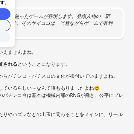
す。
コロを使ったゲームが登場します。登場人物の「班
るんです。そのサイコロは、当然ながらゲームで有利
いえませんよね。
証される
ということになります。
からパチンコ・パチスロの文化が根付いていますよね。
しているらしい～なんて噂もありましたよね😅
のパチンコ台は基本は機械内部のRNGが働き、公平にプレ
当たりやハズレなどの出玉に関わることをメインに、リール