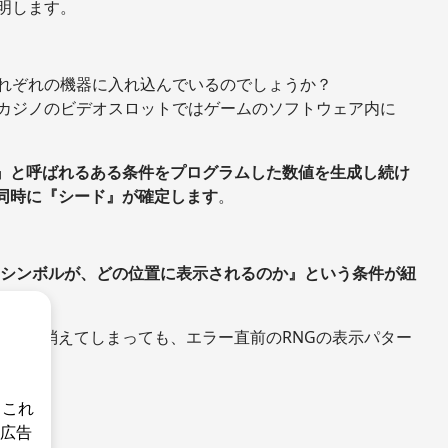
明します。
それぞれの機器に入れ込んでいるのでしょうか？
ンカジノのビデオスロットではゲームのソフトウェア内に
』と呼ばれるある条件をプログラムした数値を生成し続け
同時に『シード』が確定します
。
のシンボルが、どの位置に表示されるのか』という条件が紐
画面が消えてしまっても、エラー直前のRNGの表示パター
。これ
広告