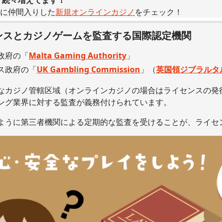
に仲間入りした
新規オンラインカジノ
をチェック！
ンスとカジノゲームを監査する国際認定機関
政府の「
Malta Gaming Authority
」
ス政府の「
UK Gambling Commission
」（
英国領ジブラルタ
なカジノ管轄区域（オンラインカジノの場合はライセンスの発
ング業界に対する監査が義務付けられています。
ように第三者機関による定期的な監査を受けることが、ライセ