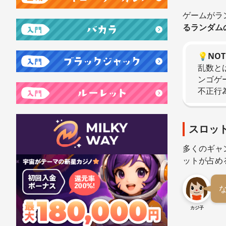
ゲームがラ
るランダム
💡
NO
乱数と
ンゴゲ
不正行
スロット
多くのギャ
ットが占め
カジ子