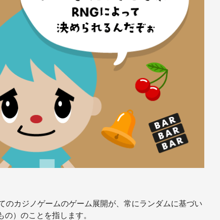
てのカジノゲームのゲーム展開が、常にランダムに基づい
もの）のことを指します。