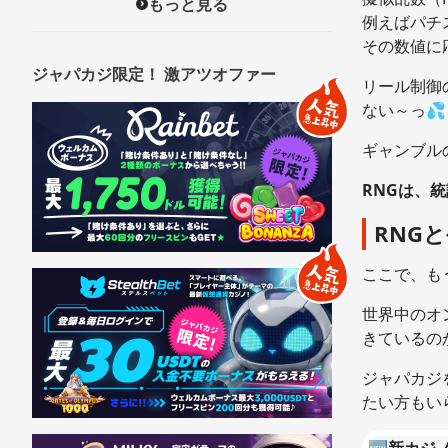
もっと見る
例えばパチ
その数値に
ジャパカジ限定！ 激アツオファー
リール制御
ない～っ💦
ギャンブル
RNGは、
RNG
ここで、も
世界中のオ
きているの
ジャパカジ
たい方もい
🆕新カジ