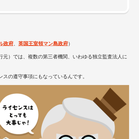
ル政府
、
英国王室領マン島政府
）
行元）では、複数の第三者機関、いわゆる独立監査法人に
ンスの遵守事項にもなっているんです。