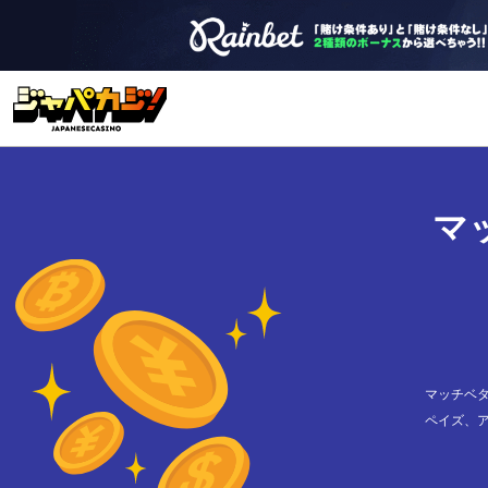
マ
マッチベ
ペイズ、