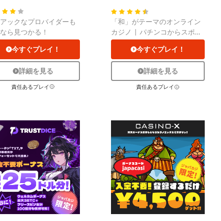
ニアックなプロバイダーも
「和」がテーマのオンライン
コなら見つかる！
カジノ | パチンコからスポー
ツベットまで！
今すぐプレイ！
今すぐプレイ！
詳細を見る
詳細を見る
責任あるプレイ
責任あるプレイ