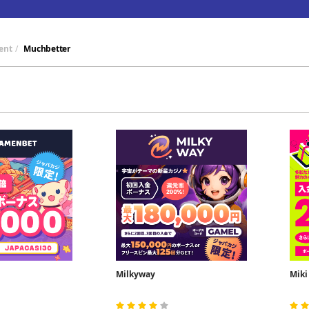
ent
Muchbetter
Milkyway
Miki