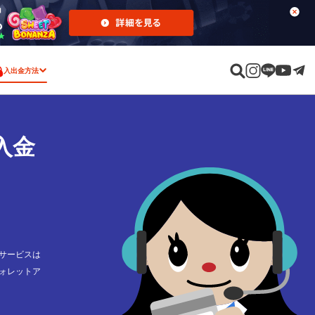
入出金方法
入金
サービスは
ォレットア