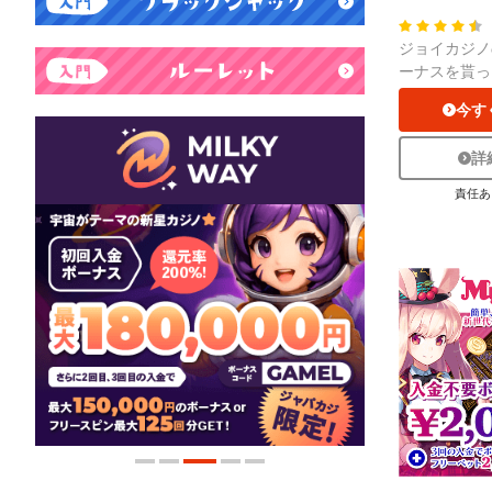
ジョイカジノ
ーナスを貰っ
今す
詳
責任あ
…