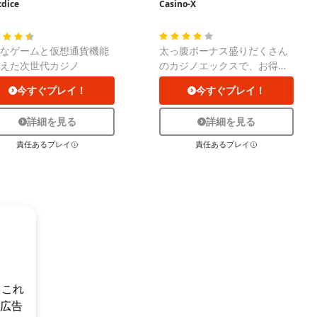
tdice
Casino-X
彩なゲームと仮想通貨機能
太っ腹ボーナス盛りだくさん
備えた次世代カジノ
のカジノエックスで、お得に
プレイ♪
今すぐプレイ！
今すぐプレイ！
詳細を見る
詳細を見る
責任あるプレイ
責任あるプレイ
。これ
広告