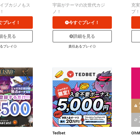
イブカジノもス
宇宙がテーマの次世代カジ
充
！
ノ！
プ
で
ぐプレイ！
今すぐプレイ！
細を見る
詳細を見る
るプレイ
責任あるプレイ
OhM
Tedbet