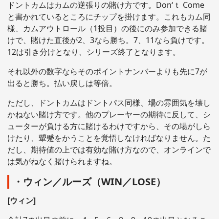
ドントカムはカムの逆張りの賭け方です。Don‘ｔ Come
と書かれているところにチップを掛けます。これもカム同
様、カムアウトロール（1投目）の後にのみ参加できる賭
けで、賭けた直後が2、3なら勝ち。7、11なら負けです。
12は引き分けとなり、シリーズ終了となります。
それ以外の数字ならそのポイントナンバーよりも先に7が
出ると勝ち。払い戻しは等倍。
ただし、ドントカムはドントパス同様、場の雰囲気を壊し
かねない賭け方です。他のプレーヤーの期待に反して、シ
ューターが負ける方に賭けるわけですから、その場がしら
けたり、顰蹙をかうことを覚悟しなければなりません。た
だし、期待値の上では有効な賭け方なので、オンラインで
は気がねなく賭けられますね。
・ウィン／ルーズ（WIN／LOSE）
[ウィン]