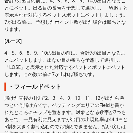
合計7の出目の前に、4、5、6、8、9、10の出目となるこ
とにベット。出る目の番号を予想して選択し、「WIN」と
表示された対応するベットスポットにベットしましょう。
7が出る前に、予想したポイント数が出た場合は勝ちとな
ります。
[ルーズ]
4、5、6、8、9、10の出目の前に、合計7の出目となるこ
とにベットします。出ない目の番号を予想して選択し、
「LOSE」と表示された対応するベットスポットにベット
します。この数の前に7が出れば勝ちです。
・フィールドベット
賭けた直後の1投で2、3、4、9、10、11、12が出たら勝
つという賭け方です。ベッティングエリアのFieldと書か
れたところにチップを置きます。対象となる数字が7つも
あって、一見有利に見えますが出目の出現確率は44.4％と
5割を大きく割り込むのでお勧めできません。払い戻しは