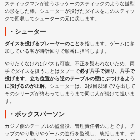
スティックマンが使うホッケーのスティックのような鍵型
の形をした棒。シューターが投げたダイスをこのスティッ
クで回収してシューターの元に戻します。
・シューター
ダイスを投げるプレーヤーのこと
を指します。ゲームに参
加している客が時計回りで順番に担当します。
やりたくなければパスも可能。不正を疑われないため、両
手でダイスを扱うことはタブーで
必ず片手で握り、片手で
投げます
。
立ち位置から逆のテーブルの壁にぶつけるよう
に投げるのが正解
。シューターは、2投目以降で7を出して
そのシリーズが終わってしまうまで同じ人が続けて担いま
す。
・ボックスパーソン
カジノ側のテーブルの監督役、管理責任者のことです。チ
ップのやり取りやゲームの進行を監視し、統括します。デ