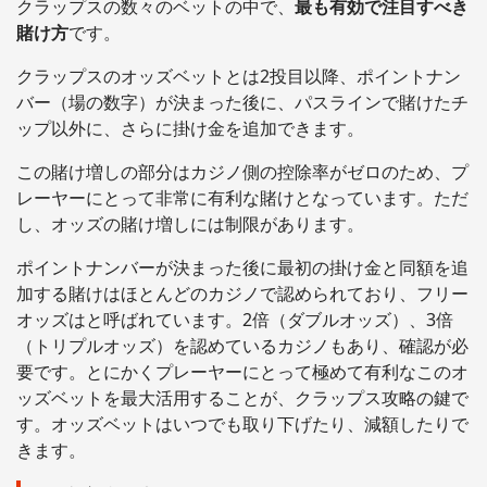
クラップスの数々のベットの中で、
最も有効で注目すべき
賭け方
です。
クラップスのオッズベットとは2投目以降、ポイントナン
バー（場の数字）が決まった後に、パスラインで賭けたチ
ップ以外に、さらに掛け金を追加できます。
この賭け増しの部分はカジノ側の控除率がゼロのため、プ
レーヤーにとって非常に有利な賭けとなっています。ただ
し、オッズの賭け増しには制限があります。
ポイントナンバーが決まった後に最初の掛け金と同額を追
加する賭けはほとんどのカジノで認められており、フリー
オッズはと呼ばれています。2倍（ダブルオッズ）、3倍
（トリプルオッズ）を認めているカジノもあり、確認が必
要です。とにかくプレーヤーにとって極めて有利なこのオ
ッズベットを最大活用することが、クラップス攻略の鍵で
す。オッズベットはいつでも取り下げたり、減額したりで
きます。