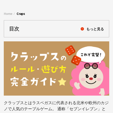
Home
Craps
目次
もっと見る
クラップスとはラスベガスに代表される北米や欧州のカジ
ノで人気のテーブルゲーム。 通称「セブンイレブン」と