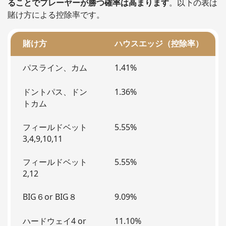
ることでプレーヤーが勝つ確率は高まります
。以下の表は
賭け方による控除率です。
賭け方
ハウスエッジ（控除率）
パスライン、カム
1.41%
ドントパス、ドン
1.36%
トカム
フィールドベット
5.55%
3,4,9,10,11
フィールドベット
5.55%
2,12
BIG６or BIG８
9.09%
ハードウェイ4 or
11.10%