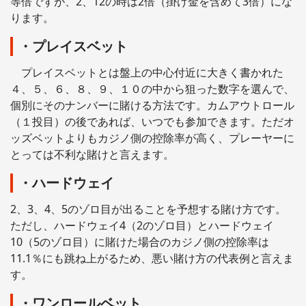
等倍ですが、2、12の時は2倍（掛け金を含めて3倍）にな
ります。
・プレイスベット
プレイスベットとは盤上の中心付近に大きく書かれた
４、５、６、８、９、１０の中から狙った数字を選んで、
個別にそのナンバーに賭ける方法です。カムアウトロール
（１投目）の後であれば、いつでも参加できます。ただオ
ッズベットよりもカジノ側の控除率が高く、プレーヤーに
とっては不利な賭けと言えます。
・ハードウェイ
2、3、4、5のゾロ目が出ることを予想する賭け方です。
ただし、ハードウェイ4（2のゾロ目）とハードウェイ
10（5のゾロ目）に賭けた場合のカジノ側の控除率は
11.1％にも跳ね上がるため、悪い賭け方の代表例と言えま
す。
・ワンロールベット