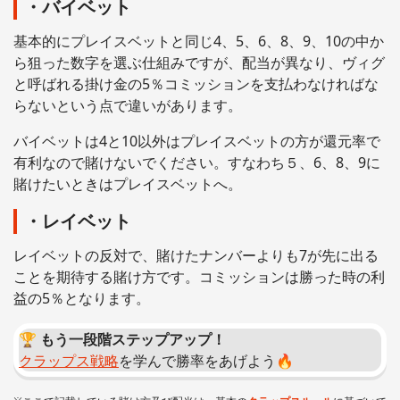
・バイベット
基本的にプレイスベットと同じ4、5、6、8、9、10の中か
ら狙った数字を選ぶ仕組みですが、配当が異なり、ヴィグ
と呼ばれる掛け金の5％コミッションを支払わなければな
らないという点で違いがあります。
バイベットは4と10以外はプレイスベットの方が還元率で
有利なので賭けないでください。すなわち５、6、8、9に
賭けたいときはプレイスベットへ。
・レイベット
レイベットの反対で、賭けたナンバーよりも7が先に出る
ことを期待する賭け方です。コミッションは勝った時の利
益の5％となります。
🏆
もう一段階ステップアップ！
クラップス戦略
を学んで勝率をあげよう🔥