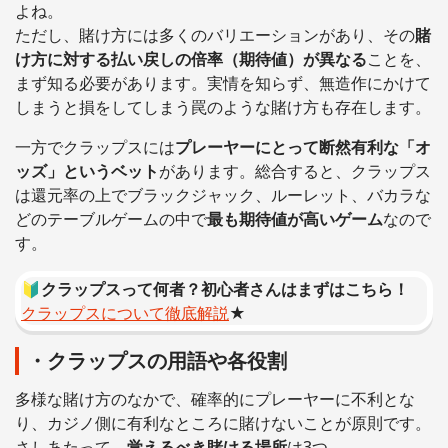
よね。
ただし、賭け方には多くのバリエーションがあり、その
賭
け方に対する払い戻しの倍率（期待値）が異なる
ことを、
まず知る必要があります。実情を知らず、無造作にかけて
しまうと損をしてしまう罠のような賭け方も存在します。
一方でクラップスには
プレーヤーにとって断然有利な「オ
ッズ」というベット
があります。総合すると、クラップス
は還元率の上でブラックジャック、ルーレット、バカラな
どのテーブルゲームの中で
最も期待値が高いゲーム
なので
す。
🔰
クラップスって何者？初心者さんはまずはこちら！
クラップスについて徹底解説
★
・クラップスの用語や各役割
多様な賭け方のなかで、確率的にプレーヤーに不利とな
り、カジノ側に有利なところに賭けないことが原則です。
さしあたって、
覚えるべき賭ける場所
は3つ。