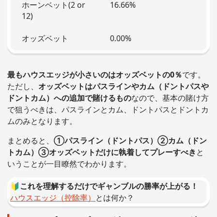
ホーンベット(2 or
16.66%
12)
オッズベット
0.00%
最もハウスエッジが小さいのはオッズベットの0％
です。
ただし、
オッズベットはパスラインやカム（ドントパスや
ドントカム）への追加で賭けるもの
なので、基本の賭け方
で狙うべきは、パスラインとカム、ドントパスとドントカ
ムのみとなります。
まとめると、
①パスライン（ドントパス）②カム（ドン
トカム）③オッズベットだけに執着してプレーすべき
と
いうことが一目瞭然でわかります。
🔰これを理解するだけでギャンブルの勝率が上がる！
ハウスエッジ（控除率）
とは何か？