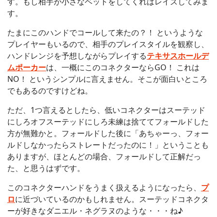
す。もし相手が小さなベットをしてくればレイズしてみま
す。
たまにこのハンドでコールして来たの？！ というような
プレイヤーもいるので、相手のプレイスタイルを観察し、
ハンドレンジを予想しながらプレイする
テキサスホールデ
ムポーカー
は、一概にこのコネクターならGO！ これは
NO！ というシンプルに言えません。そこが面白いところ
でもあるのですけどね。
ただ、1つ言えるとしたら、低いコネクターはスーテッド
にしろオフスーテッドにしろ未練は捨ててフォールドした
方が無難かと。フォールドした後に「あちゃーっ、フォー
ルドしなかったらストレートだったのに！」ということも
ありますが、ほとんどの場合、フォールドして正解だっ
た、と思うはずです。
このコネクターハンドをうまく扱えるようになったら、
プ
ロ
に近づいているのかもしれません。スーテッドコネクタ
ーが好きなダニエル・ネグラヌのような・・・ね♪