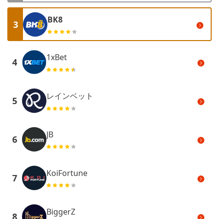
BK8
3
1xBet
4
レインベット
5
JB
6
KoiFortune
7
BiggerZ
8