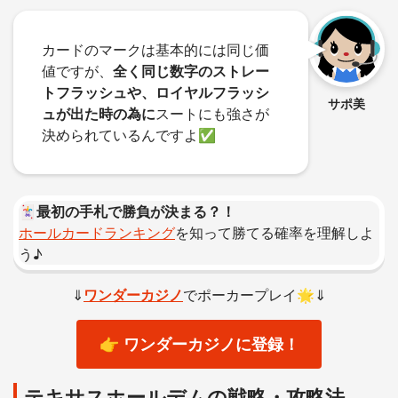
カードのマークは基本的には同じ価
値ですが、
全く同じ数字のストレー
トフラッシュや、ロイヤルフラッシ
サポ美
ュが出た時の為に
スートにも強さが
決められているんですよ✅
🃏
最初の手札で勝負が決まる？！
ホールカードランキング
を知って勝てる確率を理解しよ
う♪
⇓
ワンダーカジノ
でポーカープレイ🌟⇓
👉 ワンダーカジノに登録！
テキサスホールデムの戦略・攻略法