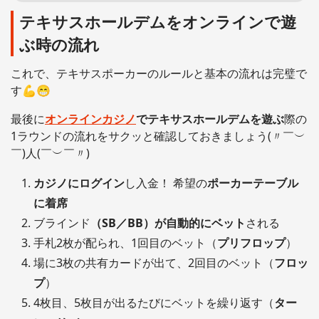
テキサスホールデムをオンラインで遊
ぶ時の流れ
これで、テキサスポーカーのルールと基本の流れは完璧で
す💪😁
最後に
オンラインカジノ
でテキサスホールデムを遊ぶ
際の
1ラウンドの流れをサクッと確認しておきましょう(〃￣︶
￣)人(￣︶￣〃)
カジノにログイン
し入金！ 希望の
ポーカーテーブル
に着席
ブラインド
（SB／BB）が自動的にベット
される
手札2枚が配られ、1回目のベット（
プリフロップ
）
場に3枚の共有カードが出て、2回目のベット（
フロッ
プ
）
4枚目、5枚目が出るたびにベットを繰り返す（
ター