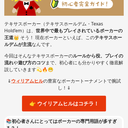
テキサスポーカー（テキサスホールデム・Texas
Hold’em）は、
世界中で最もプレイされているポーカーの
王道
👑 そう！ 現在ポーカーといえば、この
テキサスホー
ルデムが主流
なんです。
今回はそんなテキサスポーカーの
ルールから役、プレイの
流れ
や
遊び方のコツ
まで、初心者にも分かりやすく徹底解
説していきます💫🔥😁
⇓
ウィリアムヒル
の豊富なポーカートーナメントで腕試
し！⇓
👉 ウイリアムヒルはコチラ！
📚初心者さんにとってはポーカーの専門用語が多すぎ