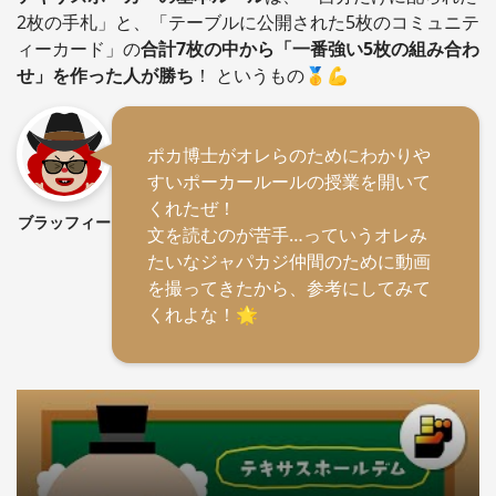
2枚の手札」と、「テーブルに公開された5枚のコミュニテ
ィーカード」の
合計7枚の中から「一番強い5枚の組み合わ
せ」を作った人が勝ち
！ というもの🥇💪
ポカ博士がオレらのためにわかりや
すいポーカールールの授業を開いて
くれたぜ！
ブラッフィー
文を読むのが苦手…っていうオレみ
たいなジャパカジ仲間のために動画
を撮ってきたから、参考にしてみて
くれよな！🌟