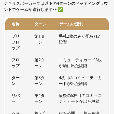
テキサスポーカーでは以下の
4ターンのベッティングラウ
ンド
で
ゲームが進行
します👀✅
名称
ターン
ゲームの流れ
プリ
第1タ
手札2枚のみが配られた
フロ
ーン
段階
ップ
フロ
第2タ
コミュニティカード3枚
ップ
ーン
が場に出た段階
ター
第3タ
4枚目のコミュニティカ
ン
ーン
ードが出た段階
リバ
第4タ
最後の5枚目のコミュニ
ー
ーン
ティカードが出た段階
ショ
答え合
役を公開し、勝者を決