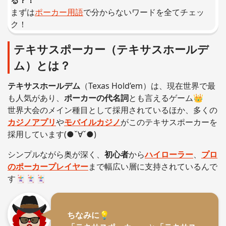
る？！
まずは
ポーカー用語
で分からないワードを全てチェッ
ク！
テキサスポーカー（テキサスホールデ
ム）とは？
テキサスホールデム
（Texas Hold’em）は、現在世界で最
も人気があり、
ポーカーの代名詞
とも言えるゲーム👑
世界大会のメイン種目として採用されているほか、多くの
カジノアプリ
や
モバイルカジノ
がこのテキサスポーカーを
採用しています(●ˇ∀ˇ●)
シンプルながら奥が深く、
初心者
から
ハイローラー
、
プロ
のポーカープレイヤー
まで幅広い層に支持されているんで
す🃏🃏🃏
ちなみに💡