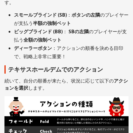
す。
スモールブラインド (SB)
：
ボタンの左隣
のプレイヤー
が支払う
半額の強制ベット
ビッグブラインド (BB)
：
SBの左隣
のプレイヤーが支
払う
全額の強制ベット
ディーラーボタン
：アクションの順番を決める目印
で、戦略上非常に重要！
テキサスホールデムでのアクション
続いて、自分の順番が来たら、状況に応じて以下の
アクシ
ョンを選択
します。