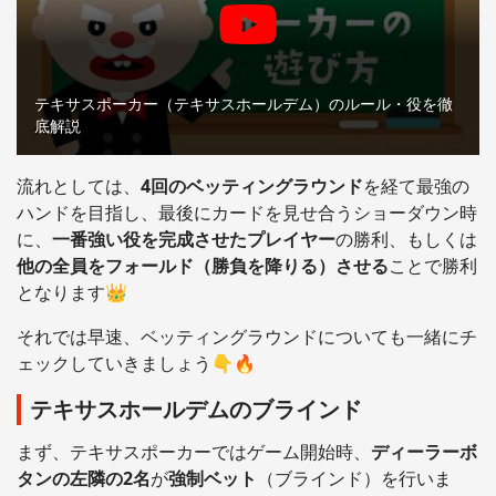
テキサスポーカー（テキサスホールデム）のルール・役を徹
底解説
流れとしては、
4回のベッティングラウンド
を経て最強の
ハンドを目指し、最後にカードを見せ合うショーダウン時
に、
一番強い役を完成させたプレイヤー
の勝利、もしくは
他の全員をフォールド（勝負を降りる）させる
ことで勝利
となります👑
それでは早速、ベッティングラウンドについても一緒にチ
ェックしていきましょう👇🔥
テキサスホールデムのブラインド
まず、テキサスポーカーではゲーム開始時、
ディーラーボ
タンの左隣の2名
が
強制ベット
（ブラインド）を行いま