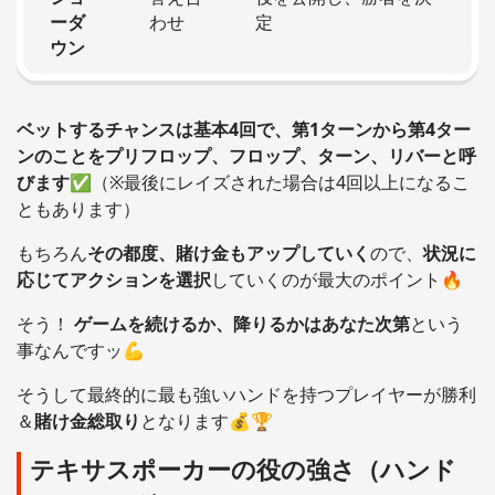
ーダ
わせ
定
ウン
ベットするチャンスは基本4回で、第1ターンから第4ター
ンのことをプリフロップ、フロップ、ターン、リバーと呼
びます
✅（※最後にレイズされた場合は4回以上になるこ
ともあります）
もちろん
その都度、賭け金もアップしていく
ので、
状況に
応じてアクションを選択
していくのが最大のポイント🔥
そう！
ゲームを続けるか、降りるかはあなた次第
という
事なんですッ💪
そうして最終的に最も強いハンドを持つプレイヤーが勝利
＆
賭け金総取り
となります💰🏆
テキサスポーカーの役の強さ（ハンド