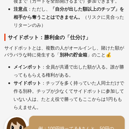
後まで（カードを全部開けるまで）参加できます。
注意点
：ただし、
「自分が出した額以上のチップ」を
相手から奪うことはできません。
（リスクに見合った
リターンのみ）
サイドポット：勝利金の「仕分け」
サイドポットとは、複数の人がオールインし、賭けた額が
バラバラな時に発生する「
別枠の貯金箱
」のこと💰
メインポット
：全員が共通で出した額が入る。誰が勝
ってももらえる権利がある。
サイドポット
：チップを多く持っていた人同士だけで
作る別枠。チップが少なくてサイドポットに参加して
いない人は、たとえ役で勝ってもここからは1円もも
らえません。
例：100円持ってるAさんと、50円の