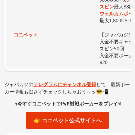
スピン
最大88回
ウェルカムボー
最大1,800USDT
コニベット
【ジャパカジ限
入金不要キャッ
スピン50回
入金不要ボーナ
$20
ジャパカジの
テレグラムにチャンネル登録
して、最新ポー
カー情報も逃さずチェックしちゃおう～ッ😎📲
☟今すぐ
コニベット
で
PvP対戦ポーカーをプレイ☟
👉
コニベット公式サイトへ