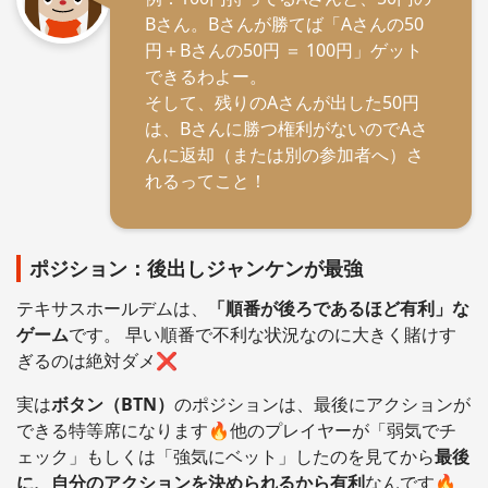
Bさん。Bさんが勝てば「Aさんの50
円＋Bさんの50円 ＝ 100円」ゲット
できるわよー。
そして、残りのAさんが出した50円
は、Bさんに勝つ権利がないのでAさ
んに返却（または別の参加者へ）さ
れるってこと！
ポジション：後出しジャンケンが最強
テキサスホールデムは、
「順番が後ろであるほど有利」な
ゲーム
です。 早い順番で不利な状況なのに大きく賭けす
ぎるのは絶対ダメ❌
実は
ボタン（BTN）
のポジションは、最後にアクションが
できる特等席になります🔥他のプレイヤーが「弱気でチ
ェック」もしくは「強気にベット」したのを見てから
最後
に、自分のアクションを決められるから有利
なんです🔥