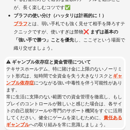
が、長く楽しむコツです✅
ブラフの使い分け（ハッタリは計画的に！）
ブラフ
とは、弱い手札でも強く見せて相手を降ろすテ
クニックですが、使いすぎは禁物❌
まずは基本の
「強い手で勝つ」ことを優先
し、ここぞという場面で
織り交ぜましょう。
⚠️
ギャンブル依存症と資金管理について
テキサスホールデム、特に賭け金に上限のないノーリミ
ット形式は、短時間で全資金を失う大きなリスクと
ギャ
ンブル依存症
につながる強い中毒性を伴う可能性があり
ます。
常に生活に支障のない範囲での資金管理を徹底し、もし
プレイのコントロールが難しいと感じた場合は、各サイ
トの自己規制ツールや専門のサポート機関をすぐに活用
してください。健全にゲームを楽しむために、
責任ある
ギャンブル
への取り組みを常に意識しましょう。