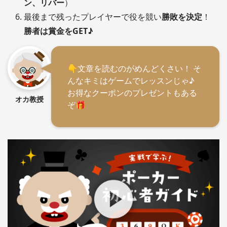
ン、リバー
）
最後まで残ったプレイヤーで役を競い
勝敗を決定
！
勝者は賞金をGET♪
👇文章を読むのがめんどくさい！ そ
んなキミはゲームでレッスンじゃ♪
お得なクーポンのプレゼントもある
オカ教授
ぞ🎁