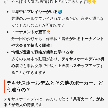
が、やっぱり人気の理由は以下の3つにあります😁👇
世界中にプレイヤーがいる
🌏
共通のルールでプレイされているため、言語が通じな
くても楽しむことが可能です♪
トーナメントが豊富
🃏
数十円の少額から、億単位の賞金が出る
トーナメント
や大会まで幅広く開催
！
情報が豊富で戦略が簡単に学べる
🎓
多くの攻略本や動画があり、
テキサスホールデムの初
心者
でも学習次第で中級・上級者へ
ステップアップ
す
ることができます★
テキサスホールデムとその他のポーカー、ど
う違うの？
テキサスホールデムは、みんなで使う
「共有カード」があ
るのが最大の特徴
です。