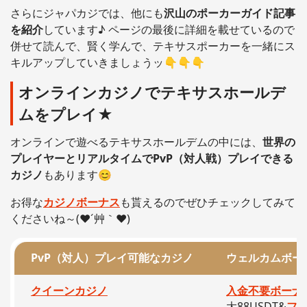
さらにジャパカジでは、他にも
沢山のポーカーガイド記事
を紹介
しています♪ ページの最後に詳細を載せているので
併せて読んで、賢く学んで、テキサスポーカーを一緒にス
キルアップしていきましょうッ👇👇👇
オンラインカジノでテキサスホールデ
ムをプレイ★
オンラインで遊べるテキサスホールデムの中には、
世界の
プレイヤーとリアルタイムでPvP（対人戦）プレイできる
カジノ
もあります😊
お得な
カジノボーナス
も貰えるのでぜひチェックしてみて
くださいね～(❤´艸｀❤)
PvP（対人）プレイ
可能なカジノ
ウェルカムボー
クイーンカジノ
入金不要ボーナ
大88USDT&
フ