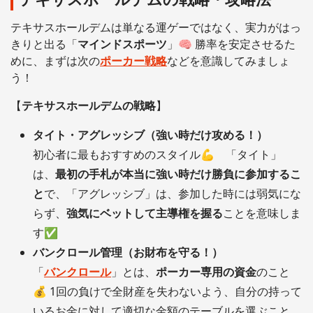
テキサスホールデムは単なる運ゲーではなく、実力がはっ
きりと出る「
マインドスポーツ
」🧠 勝率を安定させるた
めに、まずは次の
ポーカー戦略
などを意識してみましょ
う！
【
テキサスホールデムの戦略
】
タイト・アグレッシブ（強い時だけ攻める！）
初心者に最もおすすめのスタイル💪 「タイト」
は、
最初の手札が本当に強い時だけ勝負に参加するこ
と
で、「アグレッシブ」は、参加した時には弱気にな
らず、
強気にベットして主導権を握る
ことを意味しま
す✅
バンクロール管理（お財布を守る！）
「
バンクロール
」とは、
ポーカー専用の資金
のこと
💰 1回の負けで全財産を失わないよう、自分の持って
いるお金に対して適切な金額のテーブルを選ぶこと