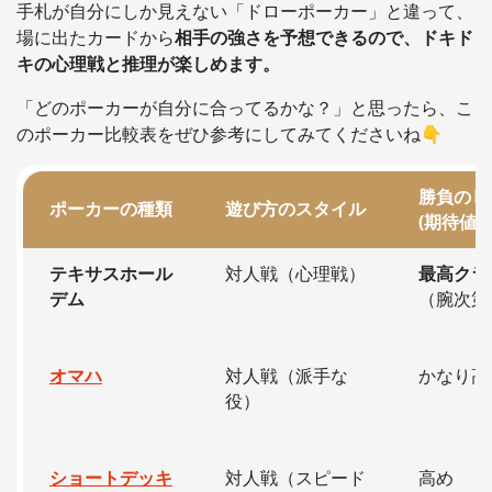
手札が自分にしか見えない「ドローポーカー」と違って、
場に出たカードから
相手の強さを予想できるので、ドキド
キの心理戦と推理が楽しめます。
「どのポーカーが自分に合ってるかな？」と思ったら、こ
のポーカー比較表をぜひ参考にしてみてくださいね👇
勝負のし
ポーカーの種類
遊び方のスタイル
(期待値)
テキサスホール
対人戦（心理戦）
最高クラ
デム
（腕次第
オマハ
対人戦（派手な
かなり高
役）
ショートデッキ
対人戦（スピード
高め