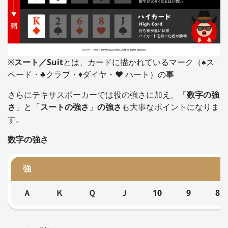
※
スート／Suit
とは、カードに描かれているマーク（♠️ス
ペード・♣️クラブ・♦️ダイヤ・❤️ ハート）の事
さらにテキサスポーカーでは役の強さに加え、「
数字の強
さ
」と「
スートの強さ
」
の強さ
も大事なポイントになりま
す。
数字の強さ
強
Ａ
Ｋ
Ｑ
Ｊ
10
9
8