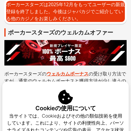
ポーカースターズは2025年12月をもってユーザーの新規
登録を終了しました。今後はジャパカジでご紹介してい
る他のカジノをお楽しみください。
ポーカースターズのウェルカムオファー
ポーカースターズの
ウェルカムボーナス
の受け取り方法で
すが、通常のウェルカムボーナスと獲得方法が少し違うの
で一緒に確認していきましょう🙂
ポーカースターズのお得なボーナスは、初回入金から3回
目入金（60日以内）まで貰える
入金ボーナス最大600ドル
Cookieの使用について
をプレゼント中～🎁
当サイトでは、Cookieおよびその他の類似技術を使用
しています。これにより、サイトの利便性向上、パーソ
ただし！入金後にすぐに、100％ボーナスが獲得できるわ
ナライズされたコンテンツや広告の表示、アクセス状況