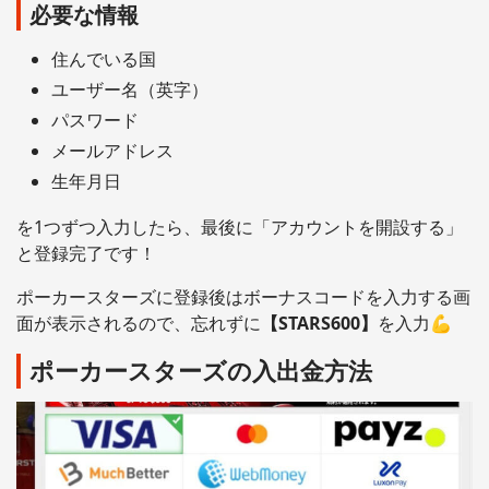
必要な情報
住んでいる国
ユーザー名（英字）
パスワード
メールアドレス
生年月日
を1つずつ入力したら、最後に「アカウントを開設する」
と登録完了です！
ポーカースターズに登録後はボーナスコードを入力する画
面が表示されるので、忘れずに
【STARS600】
を入力💪
ポーカースターズの入出金方法