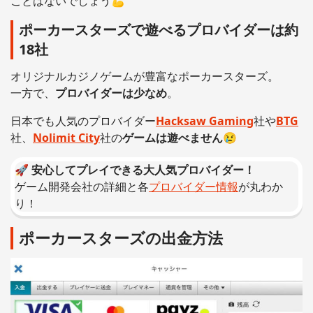
ことはないでしょう💪
ポーカースターズで遊べるプロバイダーは約
18社
オリジナルカジノゲームが豊富なポーカースターズ。
一方で、
プロバイダーは少なめ
。
日本でも人気のプロバイダー
Hacksaw Gaming
社や
BTG
社、
Nolimit City
社の
ゲームは遊べません
😢
🚀 安心してプレイできる大人気プロバイダー！
ゲーム開発会社の詳細と各
プロバイダー情報
が丸わか
り！
ポーカースターズの出金方法