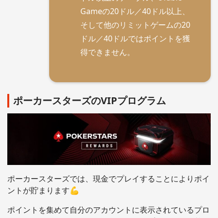
Gameの20ドル／40ドル以上、
そして他のリミットゲームの20
ドル／40ドルではポイントを獲
得できません。
ポーカースターズのVIPプログラム
ポーカースターズでは、現金でプレイすることによりポイ
ントが貯まります💪
ポイントを集めて自分のアカウントに表示されているプロ