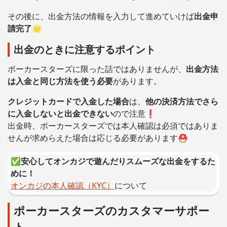
その後に、出金方法の情報を入力して進めていけば
出金申
請完了
🌟
出金のときに注意するポイント
ポーカースターズに限った話ではありませんが、
出金方法
は入金と同じ方法を使う必要
があります。
クレジットカードで入金した場合
は、
他の決済方法でさら
に入金しないと出金できない
ので注意❗️
出金時、ポーカースターズでは本人確認は必須ではありま
せんが求めらえた場合は応じる必要があります⛑
✅安心してオンカジで遊んだりスムーズな出金をするた
めに！
オンカジの本人確認（KYC）
について
ポーカースターズのカスタマーサポー
ト