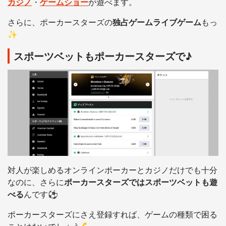
カジノ
・
ゲームショー
が遊べます。
さらに、ポーカースターズの
独占ゲームライブゲーム
もっ
✨
スポーツベットもポーカースターズで♪
対人が楽しめるオンラインポーカーとカジノだけでも十分
なのに、さらに
ポーカースターズではスポーツベットも遊
べる
んです⚽️
ポーカースターズにさえ登録すれば、ゲームの種類で困る