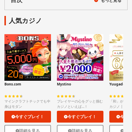
もっと見る
人気カジノ
Bons.com
Mystino
Yuugado
マインクラフトチックでも中
プレイヤーの心をグッと掴む
「和」がテー
身はモダン
カジノといえば…！
カジノ | パ
ツベットまで
今すぐプレイ！
今すぐプレイ！
今す
詳細を見る
詳細を見る
詳