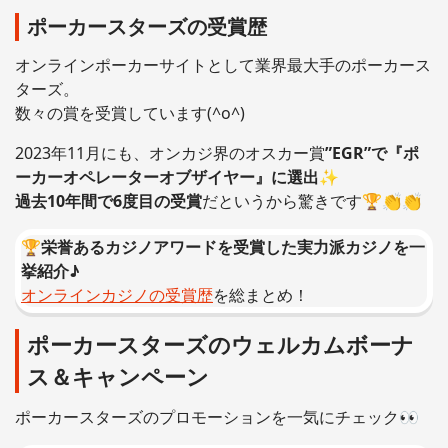
ポーカースターズの受賞歴
オンラインポーカーサイトとして業界最大手のポーカース
ターズ。
数々の賞を受賞しています(^o^)
2023年11月にも、オンカジ界のオスカー賞
”EGR”で『ポ
ーカーオペレーターオブザイヤー』に選出
✨
過去10年間で6度目の受賞
だというから驚きです🏆👏👏
🏆栄誉あるカジノアワードを受賞した実力派カジノを一
挙紹介♪
オンラインカジノの受賞歴
を総まとめ！
ポーカースターズのウェルカムボーナ
ス＆キャンペーン
ポーカースターズのプロモーションを一気にチェック👀