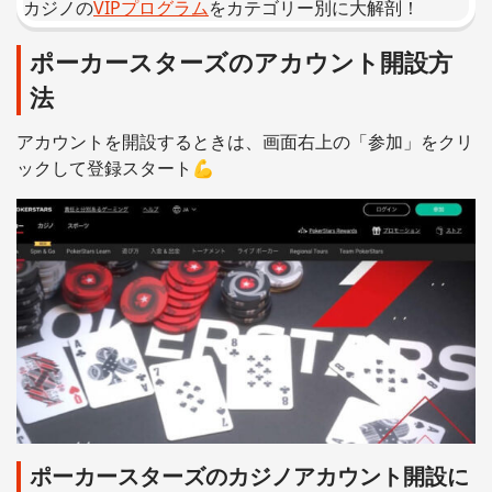
カジノの
VIPプログラム
をカテゴリー別に大解剖！
ポーカースターズのアカウント開設方
法
アカウントを開設するときは、画面右上の「参加」をクリ
ックして登録スタート💪
ポーカースターズのカジノアカウント開設に