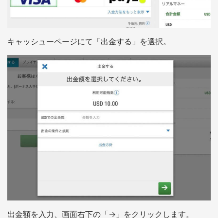
キャッシューページにて「出金する」を選択。
出金額を入力、画面右下の「→」をクリックします。