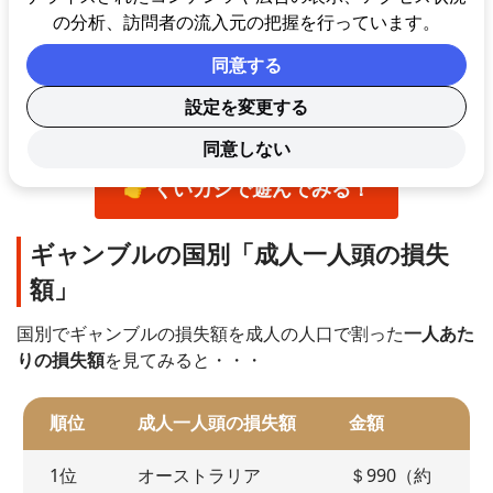
ツ1位
になっているんですけれどね😎
の分析、訪問者の流入元の把握を行っています。
同意する
🤑
パチンコも遊べるおススメオンラインカジノはこちら
っ♪
設定を変更する
アジアNo.1を謳う
クイーンカジノのレビュー
★
同意しない
👉 くいカジで遊んでみる！
ギャンブルの国別「成人一人頭の損失
額」
国別でギャンブルの損失額を成人の人口で割った
一人あた
りの損失額
を見てみると・・・
順位
成人一人頭の損失額
金額
1位
オーストラリア
＄990（約