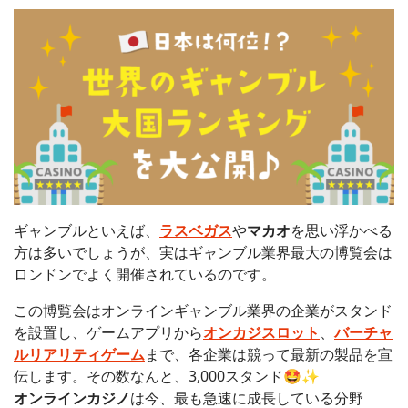
ギャンブルといえば、
ラスベガス
や
マカオ
を思い浮かべる
方は多いでしょうが、実はギャンブル業界最大の博覧会は
ロンドンでよく開催されているのです。
この博覧会はオンラインギャンブル業界の企業がスタンド
を設置し、ゲームアプリから
オンカジスロット
、
バーチャ
ルリアリティゲーム
まで、各企業は競って最新の製品を宣
伝します。その数なんと、3,000スタンド🤩✨
オンラインカジノ
は今、最も急速に成長している分野