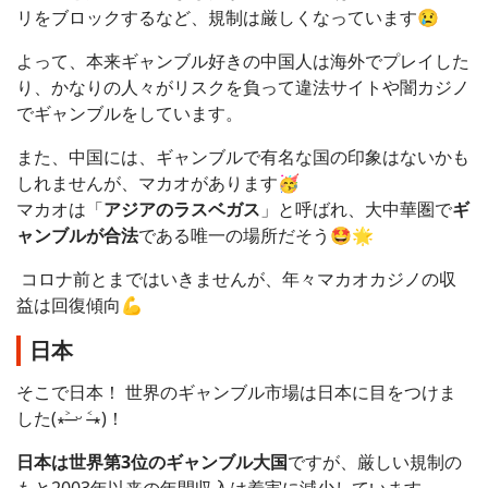
リをブロックするなど、規制は厳しくなっています😢
よって、本来ギャンブル好きの中国人は海外でプレイした
り、かなりの人々がリスクを負って違法サイトや闇カジノ
でギャンブルをしています。
また、中国には、ギャンブルで有名な国の印象はないかも
しれませんが、マカオがあります🥳
マカオは「
アジアのラスベガス
」と呼ばれ、大中華圏で
ギ
ャンブルが合法
である唯一の場所だそう🤩🌟
コロナ前とまではいきませんが、年々マカオカジノの収
益は回復傾向💪
日本
そこで日本！ 世界のギャンブル市場は日本に目をつけま
した(∗˃̶ ᵕ ˂̶∗)！
日本は世界第3位のギャンブル
大
国
ですが、厳しい規制の