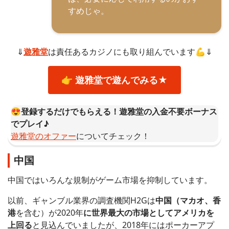
すめじゃ。
⇓
遊雅堂
は責任あるカジノにも取り組んでいます💪⇓
👉 遊雅堂で遊んでみる★
😍登録するだけでもらえる！遊雅堂の入金不要ボーナス
でプレイ♪
遊雅堂のオファー
についてチェック！
中国
中国ではいろんな規制がゲーム市場を抑制しています。
以前、ギャンブル業界の調査機関H2Gは
中国（マカオ、香
港
を含む）が2020年
に世界最大の市場としてアメリカを
上回る
と見込んでいましたが、2018年にはポーカーアプ