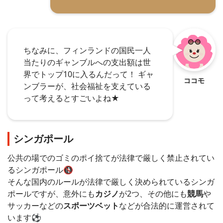
ちなみに、フィンランドの国民一人
当たりのギャンブルへの支出額は世
界でトップ10に入るんだって！ ギャ
ココモ
ンブラーが、社会福祉を支えている
って考えるとすごいよね★
シンガポール
公共の場でのゴミのポイ捨てが法律で厳しく禁止されてい
るシンガポール🚯
そんな国内のルールが法律で厳しく決められているシンガ
ポールですが、意外にも
カジノ
が2つ、その他にも
競馬
や
サッカーなどの
スポーツベット
などが合法的に運営されて
います⚽️