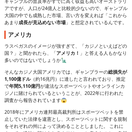
ギャンブルの普及率がすでに高く収益も高いオーストラリ
アですが、人口が24億人と比較的少ないので、ギャンブル
大国の中でも成熟した市場、言い方を変えれば「これから
あまり
成長が見込めない市場
」と想定されているんです。
アメリカ
ラスベガスのイメージが強すぎて、「カジノといえばどの
国？」と聞かれたら、「
アメリカ！
」と答える人もかなり
多いのではないでしょうか🗽
そんなカジノ大国アメリカでは、ギャンブラーの
総損失が
1,100億ドル
（約16兆円）に達したと言われており、推定
で
年間5,110億円
が違法なスポーツベットやオンラインカ
ジノに賭けられているということが、2022年に行われた
調査から報告されています😱
2018年にアメリカ連邦最高裁判所はスポーツベットを禁
止していた法律を違憲とし、スポーツベットに関する規制
をそれぞれの州によって決めることとしました。 これに