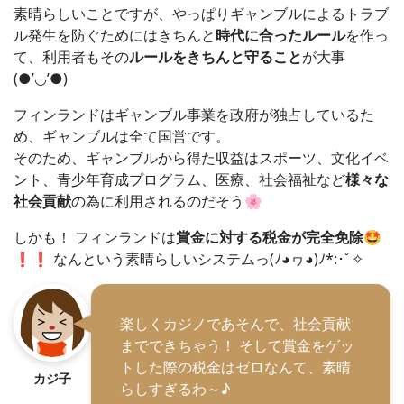
素晴らしいことですが、やっぱりギャンブルによるトラブ
ル発生を防ぐためにはきちんと
時代に合ったルール
を作っ
て、利用者もその
ルールをきちんと守ること
が大事
(●’◡’●)
フィンランドはギャンブル事業を政府が独占しているた
め、ギャンブルは全て国営です。
そのため、ギャンブルから得た収益はスポーツ、文化イベ
ント、青少年育成プログラム、医療、社会福祉など
様々な
社会貢献
の為に利用されるのだそう🌸
しかも！ フィンランドは
賞金に対する税金が完全免除
🤩
❗❗ なんという素晴らしいシステムっ(ﾉ◕ヮ◕)ﾉ*:･ﾟ✧
楽しくカジノであそんで、社会貢献
までできちゃう！ そして賞金をゲッ
トした際の税金はゼロなんて、素晴
カジ子
らしすぎるわ～♪