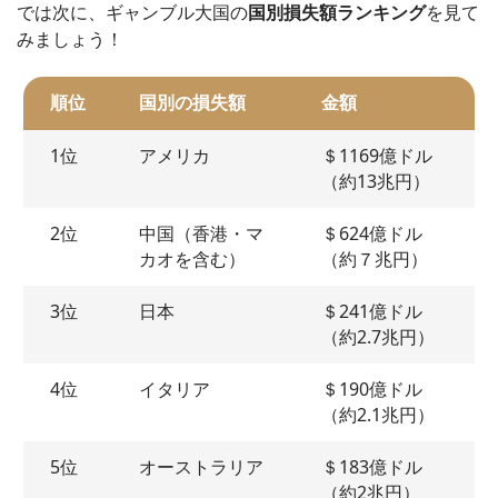
では次に、ギャンブル大国の
国別損失額ランキング
を見て
みましょう！
順位
国別の損失額
金額
1位
アメリカ
＄1169億ドル
（約13兆円）
2位
中国（香港・マ
＄624億ドル
カオを含む）
（約７兆円）
3位
日本
＄241億ドル
（約2.7兆円）
4位
イタリア
＄190億ドル
（約2.1兆円）
5位
オーストラリア
＄183億ドル
（約2兆円）