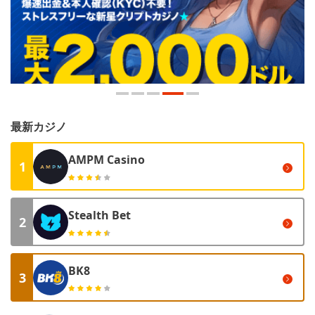
最新カジノ
AMPM Casino
1
Stealth Bet
2
BK8
3