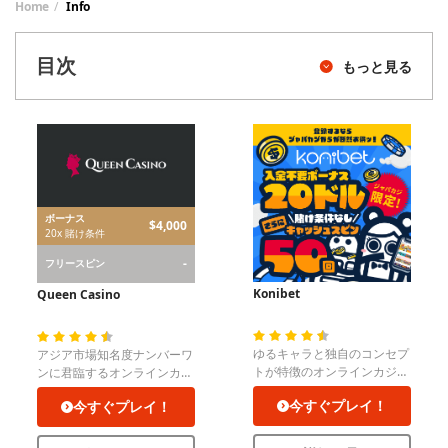
Home
Info
目次
もっと見る
ボーナス
$4,000
20x 賭け条件
-
フリースピン
Konibet
Queen Casino
ゆるキャラと独自のコンセプ
アジア市場知名度ナンバーワ
トが特徴のオンラインカジ
ンに君臨するオンラインカジ
ノ！
ノ！
今すぐプレイ！
今すぐプレイ！