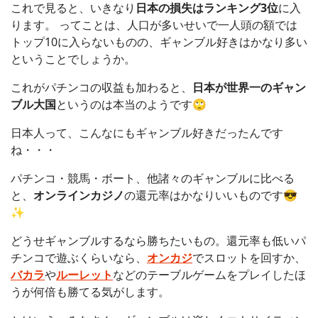
これで見ると、いきなり
日本の損失はランキング3位
に入
ります。 ってことは、人口が多いせいで一人頭の額では
トップ10に入らないものの、ギャンブル好きはかなり多い
ということでしょうか。
これがパチンコの収益も加わると、
日本が世界一のギャン
ブル大国
というのは本当のようです🙄
日本人って、こんなにもギャンブル好きだったんです
ね・・・
パチンコ・競馬・ボート、他諸々のギャンブルに比べる
と、
オンラインカジノ
の還元率はかなりいいものです😎
✨
どうせギャンブルするなら勝ちたいもの。還元率も低いパ
チンコで遊ぶくらいなら、
オンカジ
でスロットを回すか、
バカラ
や
ルーレット
などのテーブルゲームをプレイしたほ
うが何倍も勝てる気がします。