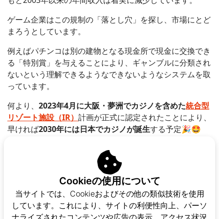
もと2003年以来の年間収入は着実に減少しています。
ゲーム企業はこの規制の「落とし穴」を探し、市場にとど
まろうとしています。
例えばパチンコは別の建物となる現金所で現金に交換でき
る「特別賞」を与えることにより、ギャンブルに分類され
ないという理解できるようなできないようなシステムを取
っています。
何より、
2023年4月に大阪・夢洲でカジノを含めた
統合型
リゾート施設（IR）
計画が正式に認定されたことにより、
早ければ
2030年には日本でカジノが誕生
する予定🎉🤩
開業されればカジノの売り上げも追加され、日本もかなり
ギャンブル大国ランキングの上位に上がる可能性がありま
すねヾ(￣▽￣)
Cookieの使用について
コロナで落ち込んだ
パチンコ業界
の客足も回復傾向で、
当サイトでは、Cookieおよびその他の類似技術を使用
2022年の売上高は
2兆5,000億円
。
しています。これにより、サイトの利便性向上、パーソ
もしパチンコがギャンブルとして分類されるなら、
ダント
ナライズされたコンテンツや広告の表示、アクセス状況