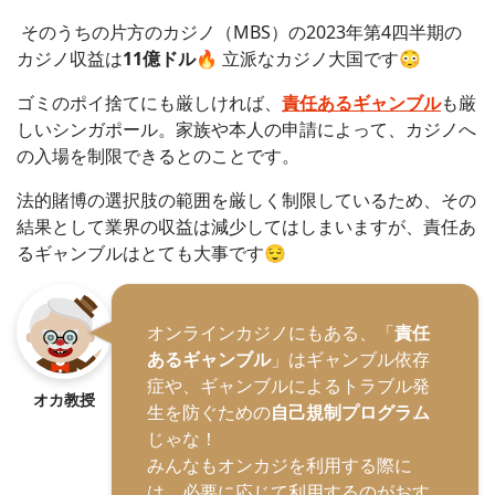
そのうちの片方のカジノ（MBS）の2023年第4四半期の
カジノ収益は
11億ドル
🔥 立派なカジノ大国です😳
ゴミのポイ捨てにも厳しければ、
責任あるギャンブル
も厳
しいシンガポール。家族や本人の申請によって、カジノへ
の入場を制限できるとのことです。
法的賭博の選択肢の範囲を厳しく制限しているため、その
結果として業界の収益は減少してはしまいますが、責任あ
るギャンブルはとても大事です😌
オンラインカジノにもある、「
責任
あるギャンブル
」はギャンブル依存
症や、ギャンブルによるトラブル発
オカ教授
生を防ぐための
自己規制プログラム
じゃな！
みんなもオンカジを利用する際に
は、必要に応じて利用するのがおす