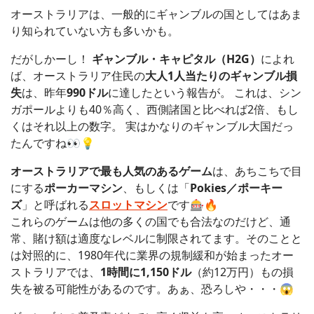
オーストラリアは、一般的にギャンブルの国としてはあま
り知られていない方も多いかも。
だがしかーし！
ギャンブル・キャピタル（H2G）
によれ
ば、オーストラリア住民の
大人1人当たりのギャンブル損
失
は、昨年
990ドル
に達したという報告が。 これは、シン
ガポールよりも40％高く、西側諸国と比べれば2倍、もし
くはそれ以上の数字。 実はかなりのギャンブル大国だっ
たんですね👀💡
オーストラリアで最も人気のあるゲーム
は、あちこちで目
にする
ポーカーマシン
、もしくは「
Pokies／ポーキー
ズ
」と呼ばれる
スロットマシン
です🎰🔥
これらのゲームは他の多くの国でも合法なのだけど、通
常、賭け額は適度なレベルに制限されてます。そのことと
は対照的に、1980年代に業界の規制緩和が始まったオー
ストラリアでは、
1時間に1,150ドル
（約12万円）もの損
失を被る可能性があるのです。あぁ、恐ろしや・・・😱