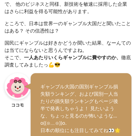
で、 他のビジネスと同様、新技術を敏速に採用した企業
はさらに利益を得る可能性があります。
ところで、日本は世界一のギャンブル大国だと聞いたこと
はある？ その信憑性は？
国民にギャンブルは好きかどうか聞いた結果、なーんての
は当てにならないと思うんですよね。
そこで、
一人あたりいくらギャンブルに費やすのか、
徹底
調査してみましたっ💪😎
ギャンブル大国の国別ギャンブル損
失額ランキング、および国別一人当
たりの損失額ランキングもページ後
ココモ
半で発表しちゃうよ！ 見たいよう
な、ちょっと見るのが怖いような…
o((⊙﹏⊙))o.
日本の順位にも注目してみてね👀🌟