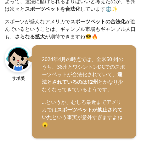
よって、違法に賭けられるよりはいいと考えたのか、各州
は次々と
スポーツベットを合法化
しています⚖✨
スポーツが盛んなアメリカで
スポーツベットの合法化
が進
んでいるということは、ギャンブル市場もギャンブル人口
も、
さらなる拡大
が期待できますね😎🔥
2024年4月の時点では、全米50 州の
うち、38州とワシントンDCでのスポ
ーツベットが合法化されていて、
違
サポ美
法とされているのは12州
とかなり少
なくなってきているようです。
…というか、むしろ最近までアメリ
カでは
スポーツベットが禁止されて
いた
という事実が意外すぎますよね
😮