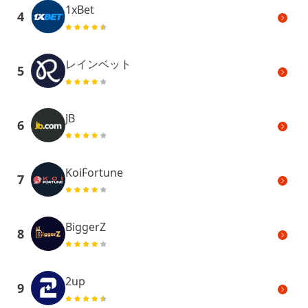
1xBet
4
レインベット
5
JB
6
KoiFortune
7
BiggerZ
8
2up
9