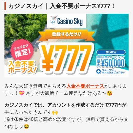
カジノスカイ｜入金不要ボーナス¥777！
みんな大好き無料でもらえる
入金不要ボーナス
が…ありま
すっ！💝 さすが大御所チーム運営なだけある〜😘
カジノスカイでは、アカウントを作成するだけで777円
が
手に入っちゃうんです🙌
賭け条件は40倍と高めの設定ですが、無料で貰えるから文
句なしッ😂