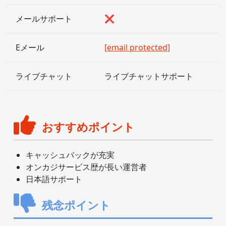
メールサポート
❌
Eメール
[email protected]
ライブチャット
ライブチャットサポート
おすすめポイント
キャッシュバックが充実
オンカジサービス歴が長い運営者
日本語サポート
残念ポイント