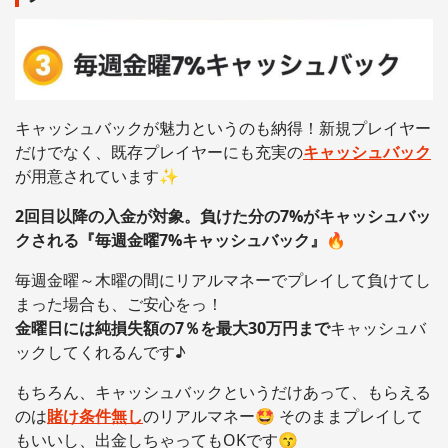
キャッシュバックが魅力というのも納得！新規プレイヤー
だけでなく、既存プレイヤーにも充実の
キャッシュバック
が用意されています✨
2回目以降の入金が対象。負けた分の7%がキャッシュバッ
クされる『毎週金曜7%キャッシュバック』
🔥
毎週金曜～木曜の間にリアルマネーでプレイして負けてし
まった場合も、ご安心をっ！
金曜日には純損失額の7％を最大30万円まで
キャッシュバ
ックしてくれるんです♪
もちろん、キャッシュバックというだけあって、もらえる
のは
賭け条件無し
のリアルマネー🤩 そのままプレイして
もいいし、出金しちゃってもOKです😙