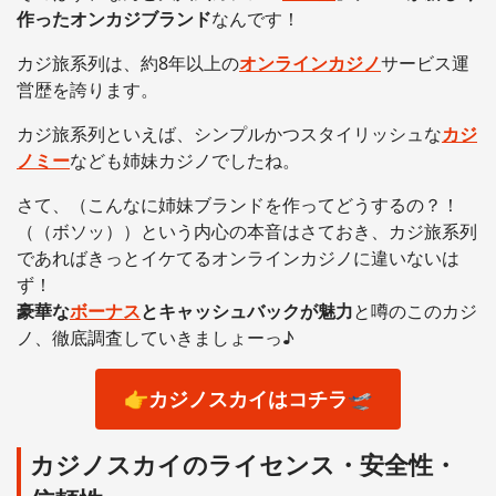
作ったオンカジブランド
なんです！
カジ旅系列は、約8年以上の
オンラインカジノ
サービス運
営歴を誇ります。
カジ旅系列といえば、シンプルかつスタイリッシュな
カジ
ノミー
なども姉妹カジノでしたね。
さて、（こんなに姉妹ブランドを作ってどうするの？！
（（ボソッ））という内心の本音はさておき、カジ旅系列
であればきっとイケてるオンラインカジノに違いないは
ず！
豪華な
ボーナス
とキャッシュバックが魅力
と噂のこのカジ
ノ、徹底調査していきましょーっ♪
👉カジノスカイはコチラ
🛫
カジノスカイのライセンス・安全性・