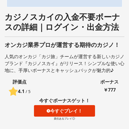
カジノスカイの入金不要ボーナ
スの詳細｜ログイン・出金方法
オンカジ業界プロが運営する期待のカジノ！
人気のオンカジ「カジ旅」チームが運営する新しいカジノ
ブランド『カジノスカイ』がリリース！シンプルな使い心
地に、手厚いボーナスとキャッシュバックが魅力的♪
評価点
ボーナス
￥777
4.1
/ 5
今すぐボーナスゲット！
今すぐプレイ！
責任あるプレイ