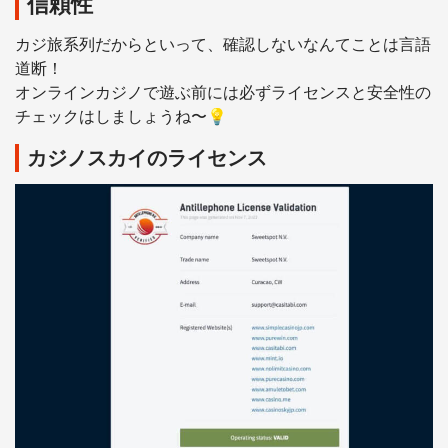
信頼性
カジ旅系列だからといって、確認しないなんてことは言語
道断！
オンラインカジノで遊ぶ前には必ずライセンスと安全性の
チェックはしましょうね〜💡
カジノスカイのライセンス