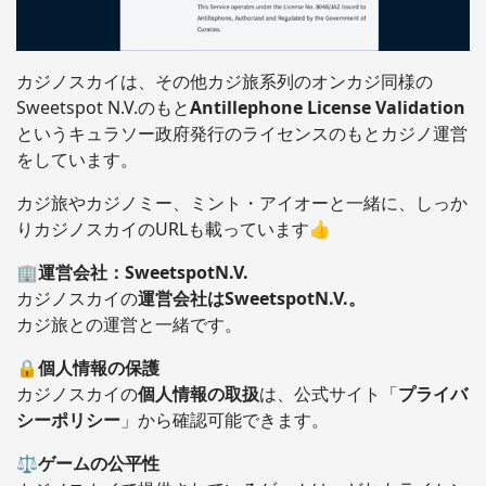
カジノスカイは、その他カジ旅系列のオンカジ同様の
Sweetspot N.V.のもと
Antillephone License Validation
というキュラソー政府発行のライセンスのもとカジノ運営
をしています。
カジ旅やカジノミー、ミント・アイオーと一緒に、しっか
りカジノスカイのURLも載っています👍
🏢
運営会社：SweetspotN.V.
カジノスカイの
運営会社はSweetspotN.V.。
カジ旅との運営と一緒です。
🔒個人情報の保護
カジノスカイの
個人情報の取扱
は、公式サイト「
プライバ
シーポリシー
」から確認可能できます。
⚖️ゲームの公平性