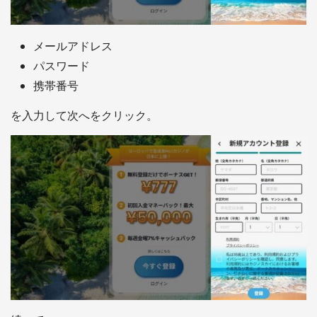
メールアドレス
パスワード
携帯番号
を入力して次へをクリック。