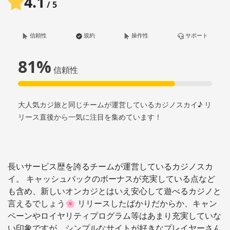
4.1
/ 5
信頼性
規約
操作性
サポート
81%
信頼性
大人気カジ旅と同じチームが運営しているカジノスカイ♪ リ
リース直後から一気に注目を集めています！
長いサービス歴を誇るチームが運営しているカジノスカ
イ。 キャッシュバックのボーナスが充実している点など
も含め、新しいオンカジとはいえ安心して遊べるカジノと
言えるでしょう🌸 リリースしたばかりだからか、キャン
ペーンやロイヤリティプログラム等はあまり充実していな
い印象ですが、シンプルなサイトが好きなプレイヤーさん