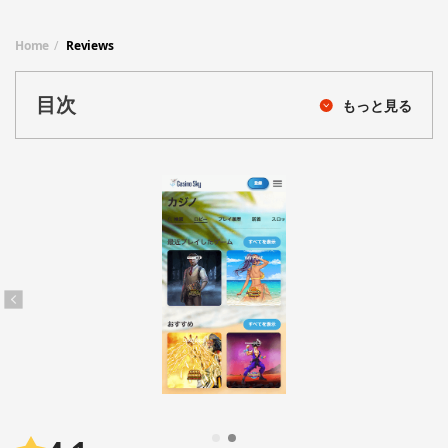
Home
Reviews
目次
もっと見る