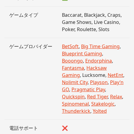
ゲームタイプ
Baccarat, Blackjack, Craps,
Game Shows, Live Casino,
Poker, Roulette, Slots
ゲームプロバイダー
BetSoft
,
Big Time Gaming
,
Blueprint Gaming
,
Booongo
,
Endorphina
,
Fantasma
,
Hacksaw
Gaming
,
Lucksome,
NetEnt
,
Nolimit City
,
Playson
,
Play’n
GO
,
Pragmatic Play
,
Quickspin
,
Red Tiger
,
Relax
,
Spinomenal
,
Stakelogic
,
Thunderkick
,
Yolted
電話サポート
❌