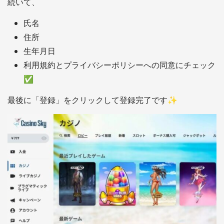
続いて、
氏名
住所
生年月日
利用規約とプライバシーポリシーへの同意にチェック
✅
最後に「登録」をクリックして登録完了です✨