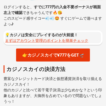
ログインすると、
すでに777円の入金不要ボーナスが画面
左上で確認
できちゃうんです🔥😘
このスピード感サイコー💨💨🤩 すぐにゲームで遊べます
よっ♪
💡カジノは安全にプレイするのが大前提！
まずはアカウント管理のポイントを簡単チェック
👉カジノスカイで¥777をGET
🛫
カジノスカイの決済方法
豊富なクレジットカード決済と仮想通貨決済を取り揃える
カジノスカイ！
他のカジノと比べて若干電子決済は少なめかな？という印
象もありますが、大御所を占めているので問題ないでしょ
うっ！