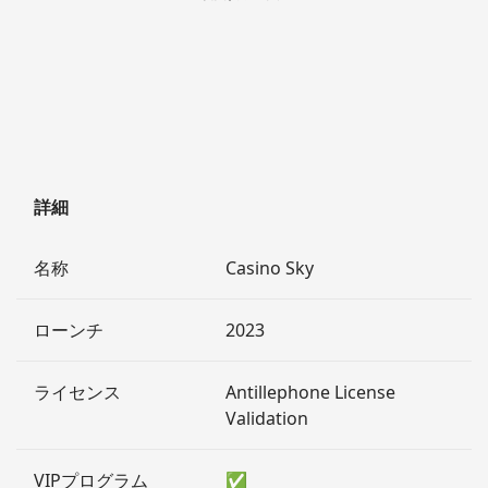
詳細
名称
Casino Sky
ローンチ
2023
ライセンス
Antillephone License
Validation
VIPプログラム
✅