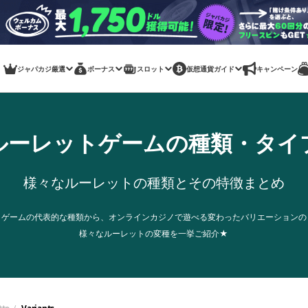
ジャパカジ厳選
ボーナス
スロット
仮想通貨ガイド
キャンペーン
ルーレットゲームの種類・タイ
様々なルーレットの種類とその特徴まとめ
トゲームの代表的な種類から、オンラインカジノで遊べる変わったバリエーションの
様々なルーレットの変種を一挙ご紹介★