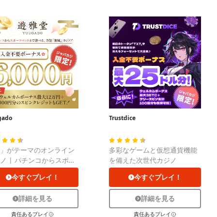
gado
Trustdice
和」がテーマのオンライン
多彩なゲームと仮想通貨機能
ノ | パチンコからスポー
を備えた次世代カジノ
ベットまで！
今すぐプレイ！
今すぐプレイ！
詳細を見る
詳細を見る
責任あるプレイ
責任あるプレイ