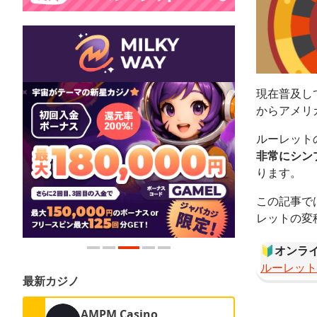
現在普及し
からアメリ
ルーレット
非常にシン
ります。
この記事で
レットの変
🔰
オンラ
ルーレット
最新カジノ
AMPM Casino