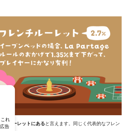
。これ
アンルーレットにある
と言えます。同じく代表的なフレン
広告
。