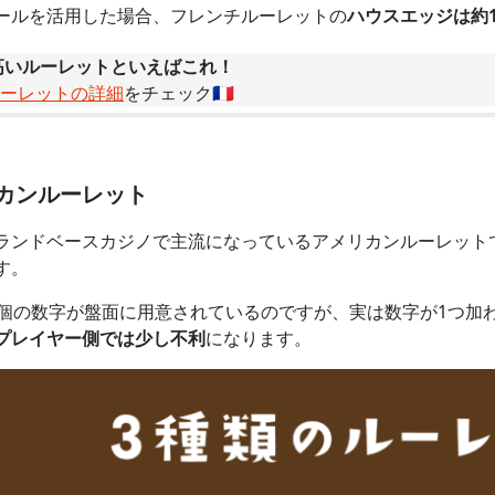
ールを活用した場合、フレンチルーレットの
ハウスエッジは約1
高いルーレットといえばこれ！
ーレットの詳細
をチェック🇫🇷
カンルーレット
ランドベースカジノで主流になっているアメリカンルーレット
す。
8個の数字が盤面に用意されているのですが、実は数字が1つ加
プレイヤー側では少し不利
になります。