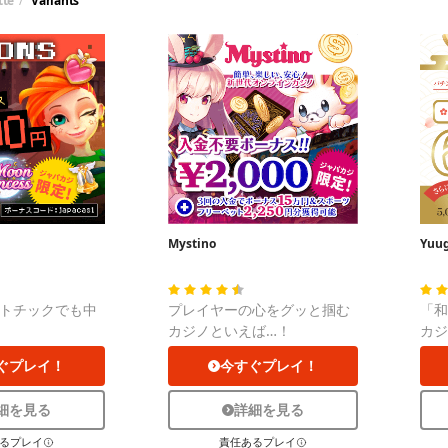
tte
Variants
Mystino
Yuu
トチックでも中
プレイヤーの心をグッと掴む
「
カジノといえば…！
カジ
ツ
ぐプレイ！
今すぐプレイ！
細を見る
詳細を見る
るプレイ
責任あるプレイ