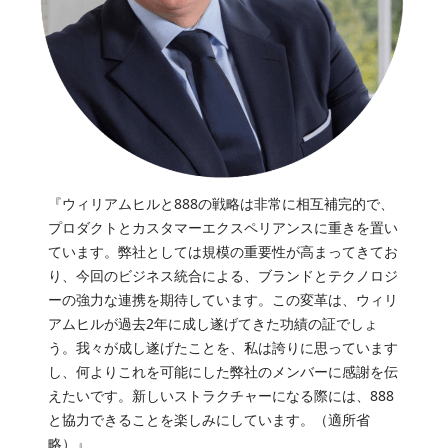
『ウィリアムヒルと888の戦略は非常に相互補完的で、
プロダクトとカスタマーエクスペリアンスに重きを置い
ています。弊社としては規模の重要性が高まってきてお
り、今回のビジネス統合による、ブランドとテクノロジ
ーの強力な連携を期待しています。この変革は、ウィリ
アムヒルが過去2年に成し遂げてきた功績の証でしょ
う。我々が成し遂げたことを、私は誇りに思っています
し、何よりこれを可能にした弊社のメンバーに感謝を伝
えたいです。新しいストラクチャーになる際には、888
と協力できることを楽しみにしています。（適所省
略）』