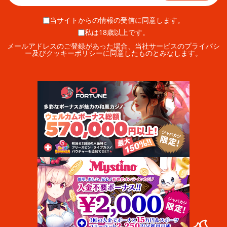
当サイトからの情報の受信に同意します。
私は18歳以上です。
メールアドレスのご登録があった場合、当社サービスのプライバシ
ー及びクッキーポリシーに同意したものとみなします。