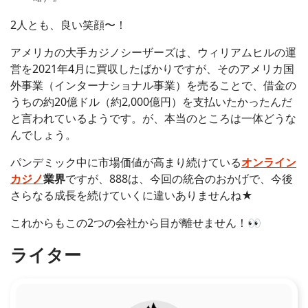
2人とも、良い笑顔〜！
アメリカの大手カジノシーザーズは、ウィリアムヒルの運
営を2021年4月に買収したばかりですが、そのアメリカ国
外事業（インターナショナル事業）を売ることで、借金の
うちの約20億ドル（約2,000億円）を支払いたかったんだ
と言われているようです。が、本当のところは一体どうな
んでしょう。
パンデミック中に市場価値が高まり続けている
オンライン
カジノ
業界
ですが、888は、今回の統合のおかげで、今後
さらなる成長を続けていくに違いありませんね★
これからもこの2つの会社から目が離せません！👀
ライター