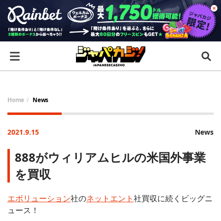
Home
News
2021.9.15
News
888がウィリアムヒルの米国外事業
を買収
エボリューション
社の
ネットエント
社買収に続くビッグニ
ュース！