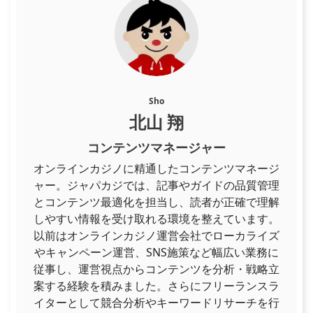
Sho
北山 翔
コンテンツマネージャー
オンラインカジノに精通したコンテンツマネージ
ャー。ジャパカジでは、記事やガイドの品質管理
とコンテンツ最適化を担当し、読者が正確で理解
しやすい情報を受け取れる環境を整えています。
以前はオンラインカジノ運営会社でローカライズ
やキャンペーン運営、SNS施策など幅広い業務に
従事し、運営視点からコンテンツを分析・戦略立
案する経験を積みました。さらにフリーランスラ
イターとして競合分析やキーワードリサーチを行