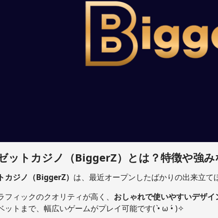
ゼットカジノ（BiggerZ）とは？特徴や強
カジノ（BiggerZ）
は、最近オープンしたばかりの出来立て
ラフィックのクオリティが高く、
おしゃれで使いやすいデザイ
ットまで、幅広いゲームがプレイ可能です( •̀ ω •́ )✧