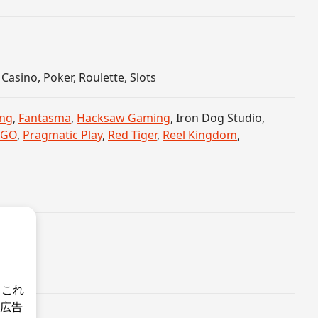
Casino, Poker, Roulette, Slots
ing
,
Fantasma
,
Hacksaw Gaming
,
Iron Dog Studio,
 GO
,
Pragmatic Play
,
Red Tiger
,
Reel Kingdom
,
。これ
広告