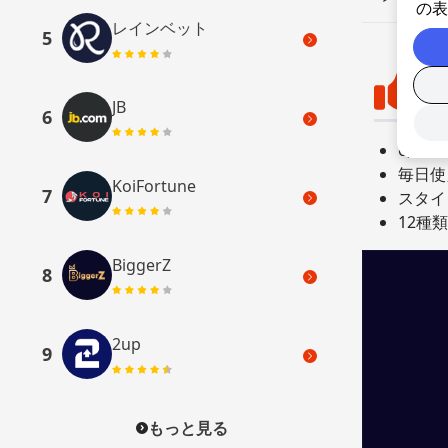
の表
レインベット
5
JB
6
6,0
毎日使
KoiFortune
7
スタイ
12種
BiggerZ
8
2up
9
もっと見る