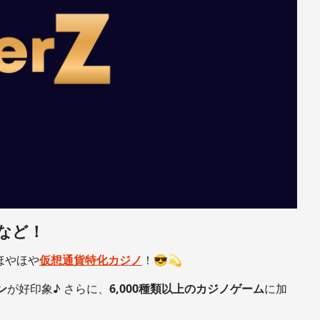
みなど！
ほやほや
仮想通貨特化カジノ
！😎💫
ン
が好印象♪ さらに、
6,000種類以上のカジノゲーム
に加