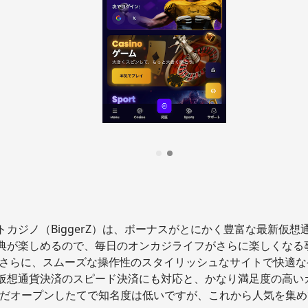
トカジノ（BiggerZ）は、ボーナスがとにかく豊富な最新仮想
典が楽しめるので、毎日のオンカジライフがさらに楽しくなる
ˇ●) さらに、スムーズな操作性のスタイリッシュなサイトで快適
仮想通貨決済のスピード決済にも対応と、かなり満足度の高い
まだオープンしたてで知名度は低いですが、これから人気を集