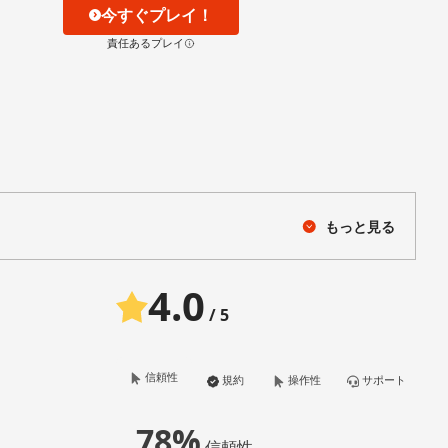
今すぐプレイ！
責任あるプレイ
もっと見る
4.0
/ 5
信頼性
規約
操作性
サポート
78%
信頼性