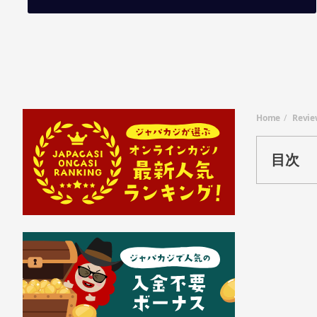
Home
Revie
目次