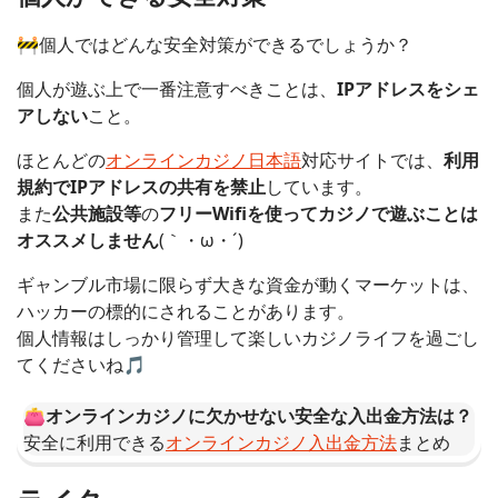
🚧個人ではどんな安全対策ができるでしょうか？
個人が遊ぶ上で一番注意すべきことは、
IPアドレスをシェ
アしない
こと。
ほとんどの
オンラインカジノ日本語
対応サイトでは、
利用
規約でIPアドレスの共有を禁止
しています。
また
公共施設等
の
フリーWifiを使ってカジノで遊ぶことは
オススメしません
(｀・ω・´)
ギャンブル市場に限らず大きな資金が動くマーケットは、
ハッカーの標的にされることがあります。
個人情報はしっかり管理して楽しいカジノライフを過ごし
てくださいね🎵
👛オンラインカジノに欠かせない安全な入出金方法は？
安全に利用できる
オンラインカジノ入出金方法
まとめ