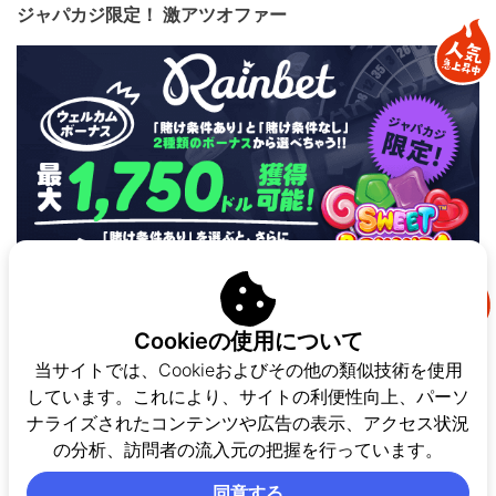
ジャパカジ限定！ 激アツオファー
Cookieの使用について
当サイトでは、Cookieおよびその他の類似技術を使用
しています。これにより、サイトの利便性向上、パーソ
ナライズされたコンテンツや広告の表示、アクセス状況
の分析、訪問者の流入元の把握を行っています。
同意する