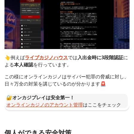
👆例えば
ライブカジノハウス
では
入出金時に3段階認証
に
よる
本人確認
を行っています。
この様にオンラインカジノはサイバー犯罪の脅威に対し、
日々万全の対策を講じているのが分かります🚨
🔐オンカジプレイは安全第一！
オンラインカジノのアカウント管理
はここをチェック
個人ができる安全対策