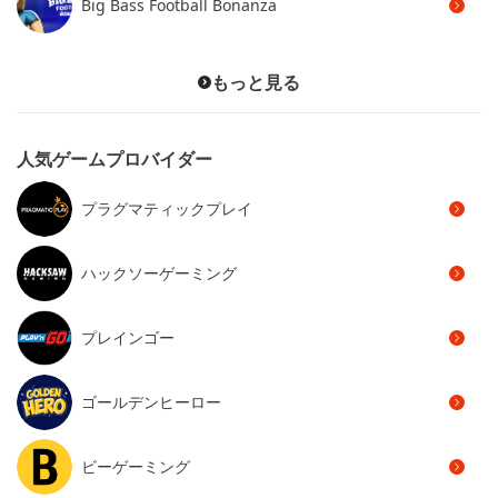
Big Bass Football Bonanza
もっと見る
人気ゲームプロバイダー
プラグマティックプレイ
ハックソーゲーミング
プレインゴー
ゴールデンヒーロー
ビーゲーミング