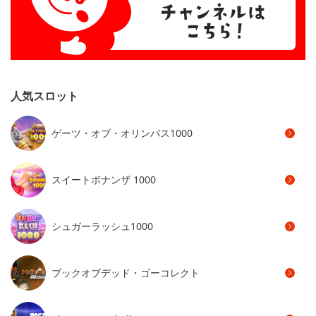
人気スロット
ゲーツ・オブ・オリンパス1000
スイートボナンザ 1000
シュガーラッシュ1000
ブックオブデッド・ゴーコレクト