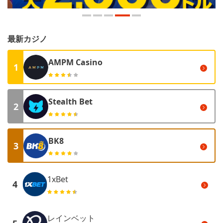
最新カジノ
AMPM Casino
1
Stealth Bet
2
BK8
3
1xBet
4
レインベット