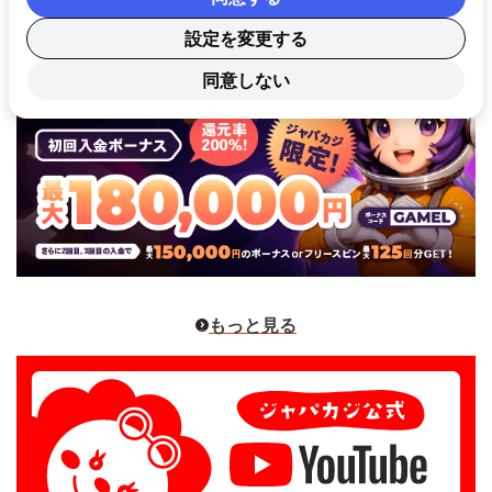
設定を変更する
同意しない
もっと見る