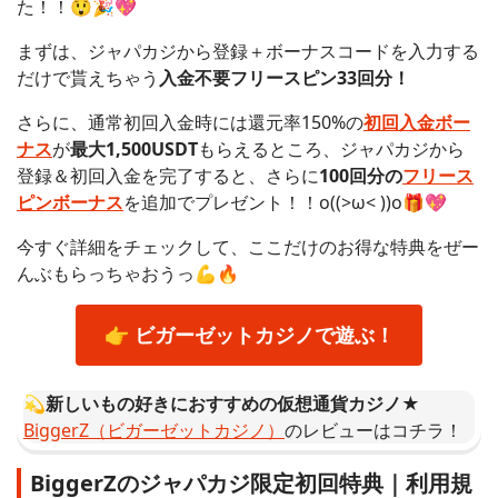
た！！😲🎉💖
まずは、ジャパカジから登録＋ボーナスコードを入力する
だけで貰えちゃう
入金不要フリースピン33回分！
さらに、通常初回入金時には還元率150%の
初回入金ボー
ナス
が
最大1,500USDT
もらえるところ、ジャパカジから
登録＆初回入金を完了すると、さらに
100回分の
フリース
ピンボーナス
を追加でプレゼント！！o((>ω< ))o🎁💖
今すぐ詳細をチェックして、ここだけのお得な特典をぜー
んぶもらっちゃおうっ💪🔥
👉 ビガーゼットカジノで遊ぶ！
💫新しいもの好きにおすすめの仮想通貨カジノ★
BiggerZ（ビガーゼットカジノ）
のレビューはコチラ！
BiggerZのジャパカジ限定初回特典｜利用規