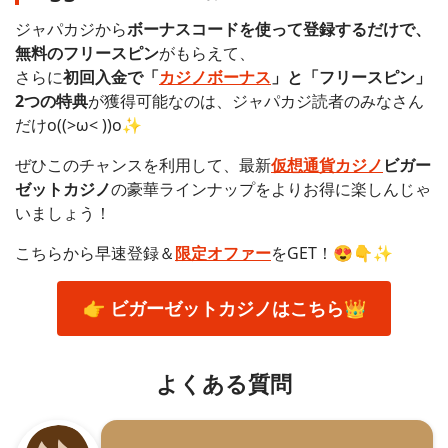
ジャパカジから
ボーナスコードを使って登録するだけで、
無料のフリースピン
がもらえて、
さらに
初回入金で「
カジノボーナス
」と「フリースピン」
2つの特典
が獲得可能なのは、ジャパカジ読者のみなさん
だけo((>ω< ))o✨
ぜひこのチャンスを利用して、最新
仮想通貨カジノ
ビガー
ゼットカジノ
の豪華ラインナップをよりお得に楽しんじゃ
いましょう！
こちらから早速登録＆
限定オファー
をGET！😍👇✨
👉 ビガーゼットカジノはこちら👑
よくある質問