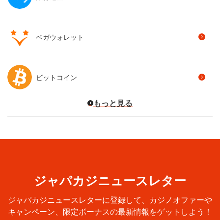
ベガウォレット
ビットコイン
もっと見る
ジャパカジニュースレター
ジャパカジニュースレターに登録して、カジノオファーや
キャンペーン、限定ボーナスの最新情報をゲットしよう！