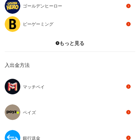
ゴールデンヒーロー
ビーゲーミング
もっと見る
入出金方法
マッチペイ
ペイズ
銀行送金