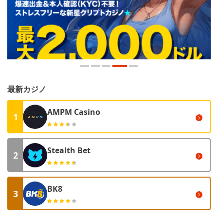
最新カジノ
AMPM Casino
1
Stealth Bet
2
BK8
3