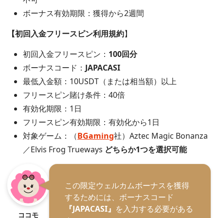
ボーナス有効期限：獲得から2週間
【初回入金フリースピン利用規約
】
初回入金フリースピン：
100回分
ボーナスコード：
JAPACASI
最低入金額：10USDT（または相当額）以上
フリースピン賭け条件：40倍
有効化期限：1日
フリースピン有効期限：有効化から1日
対象ゲーム：（
BGaming
社）Aztec Magic Bonanza
／Elvis Frog Trueways
どちらか1つを選択可能
この限定ウェルカムボーナスを獲得
するためには、ボーナスコード
『JAPACASI』
を入力する必要がある
ココモ