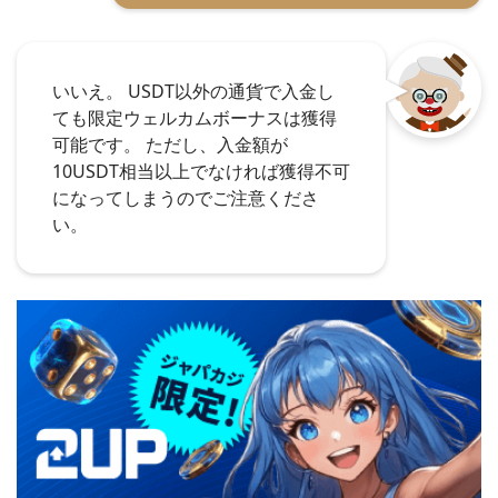
いいえ。 USDT以外の通貨で入金し
ても限定ウェルカムボーナスは獲得
可能です。 ただし、入金額が
10USDT相当以上でなければ獲得不可
になってしまうのでご注意くださ
い。