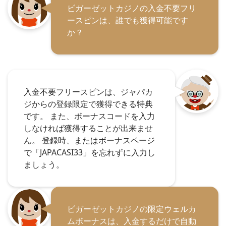
ビガーゼットカジノの入金不要フリ
ースピンは、誰でも獲得可能です
か？
入金不要フリースピンは、ジャパカ
ジからの登録限定で獲得できる特典
です。 また、ボーナスコードを入力
しなければ獲得することが出来ませ
ん。 登録時、またはボーナスページ
で「JAPACASI33」を忘れずに入力し
ましょう。
ビガーゼットカジノの限定ウェルカ
ムボーナスは、入金するだけで自動