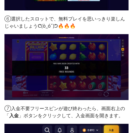
⑥選択したスロットで、無料プレイを思いっきり楽しん
じゃいましょうᕦ(ò_óˇ)ᕤ🔥🔥🔥
⑦入金不要フリースピンが遊び終わったら、画面右上の
「
入金
」ボタンをクリックして、入金画面を開きます。