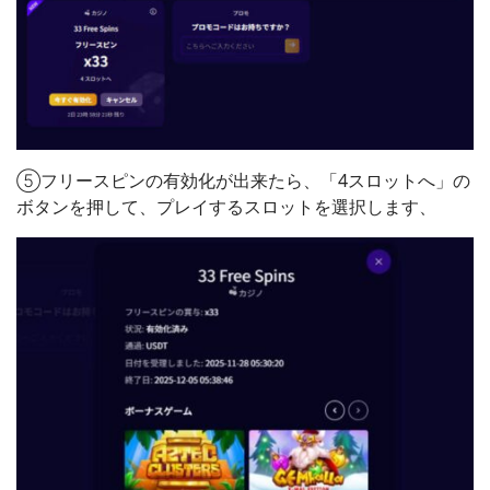
⑤フリースピンの有効化が出来たら、「4スロットへ」の
ボタンを押して、プレイするスロットを選択します、