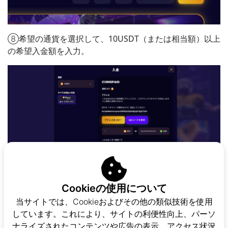
⑧希望の通貨を選択して、10USDT（または相当額）以上
の希望入金額を入力。
Cookieの使用について
⑨「
ボーナスを使用
」のチェックがONであることを確認
当サイトでは、Cookieおよびその他の類似技術を使用
してからボーナスコードに「
JAPACASI
」を入力。
しています。これにより、サイトの利便性向上、パーソ
ナライズされたコンテンツや広告の表示、アクセス状況