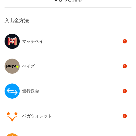
入出金方法
マッチペイ
ペイズ
銀行送金
ベガウォレット