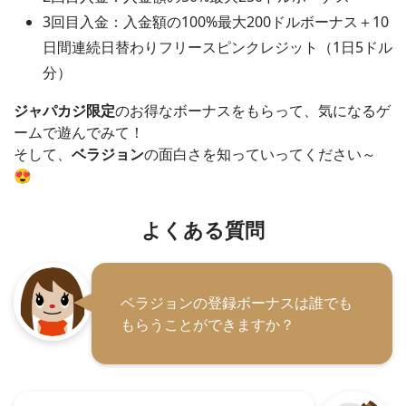
3回目入金：入金額の100%最大200ドルボーナス＋10
日間連続日替わりフリースピンクレジット（1日5ドル
分）
ジャパカジ限定
のお得なボーナスをもらって、気になるゲ
ームで遊んでみて！
そして、
ベラジョン
の面白さを知っていってください～
😍
よくある質問
ベラジョンの登録ボーナスは誰でも
もらうことができますか？