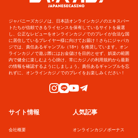
ジャパニーズカジノは、日本語オンラインカジノのエキスパー
トたちが信頼できるライセンスを保有しているサイトを厳選
し、公正なレビューをオンラインカジノでのプレイが合法な国
に居住しているプレイヤー様に向けてお届け！さらにジャパカ
ジでは、責任あるギャンブル（18+）を推奨しています。オン
ラインカジノで遊ぶ際にはお金儲けを目的とせず、娯楽の範囲
内で健全に楽しむよう心掛け、常にカジノの利用規約から最新
の情報を確認するようにしましょう。責任あるギャンブルを忘
れずに、オンラインカジノでのプレイをお楽しみください！
サイト情報
人気記事
会社概要
オンラインカジノボーナス