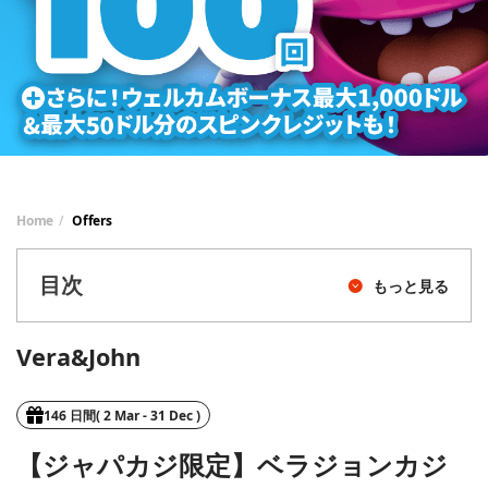
Home
Offers
目次
もっと見る
Vera&John
146 日間
( 2 Mar - 31 Dec )
【ジャパカジ限定】ベラジョンカジ