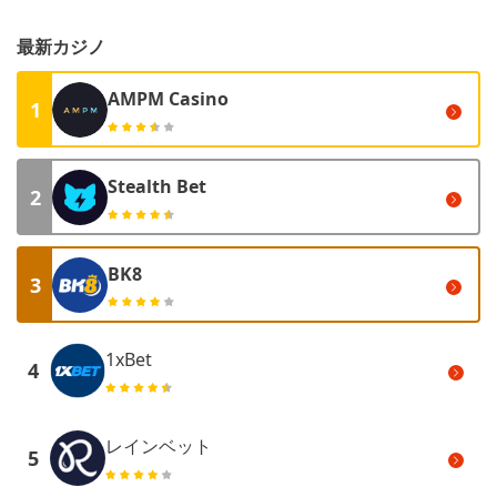
最新カジノ
AMPM Casino
1
Stealth Bet
2
BK8
3
1xBet
4
レインベット
5