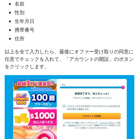
名前
性別
生年月日
携帯番号
住所
以上を全て入力したら、最後にオファー受け取りの同意に
任意でチェックを入れて、「アカウントの開設」のボタン
をクリックします。