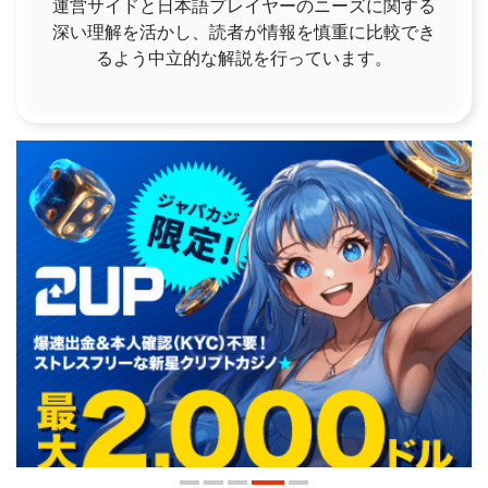
運営サイドと日本語プレイヤーのニーズに関する
深い理解を活かし、読者が情報を慎重に比較でき
るよう中立的な解説を行っています。