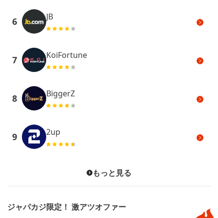
JB
6
KoiFortune
7
BiggerZ
8
2up
9
もっと見る
ジャパカジ限定！ 激アツオファー