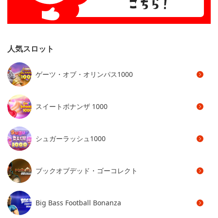
人気スロット
ゲーツ・オブ・オリンパス1000
スイートボナンザ 1000
シュガーラッシュ1000
ブックオブデッド・ゴーコレクト
Big Bass Football Bonanza