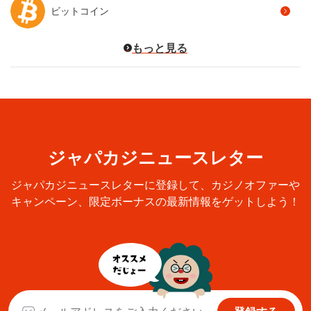
ビットコイン
もっと見る
ジャパカジニュースレター
ジャパカジニュースレターに登録して、カジノオファーや
キャンペーン、限定ボーナスの最新情報をゲットしよう！