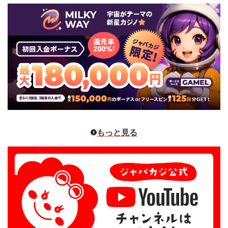
もっと見る