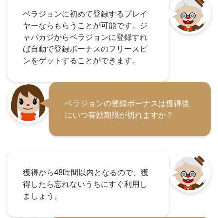
ベラジョンに初めて登録するプレイ
ヤーならもらうことが可能です。ジ
ャパカジからベラジョンに登録すれ
ば自動で登録ボーナスのフリースピ
ンをゲットすることができます。
ベラジョンの登録ボーナスは獲得後
にいつ有効期限が切れますか？
獲得から48時間以内となるので、獲
得したら忘れないうちにすぐ利用し
ましょう。