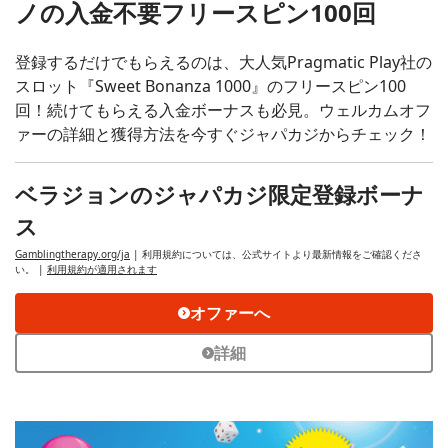
ノの入金不要フリースピン100回
登録するだけでもらえるのは、大人気Pragmatic Play社の
スロット『Sweet Bonanza 1000』のフリースピン100
回！続けてもらえる入金ボーナスも必見。ウェルカムオフ
ァーの詳細と獲得方法を今すぐジャパカジからチェック！
ベラジョンのジャパカジ限定登録ボーナ
ス
Gamblingtherapy.org/ja
| 利用規約については、公式サイトより最新情報をご確認くださ
い。 |
利用規約が適用されます
オファーへ
詳細