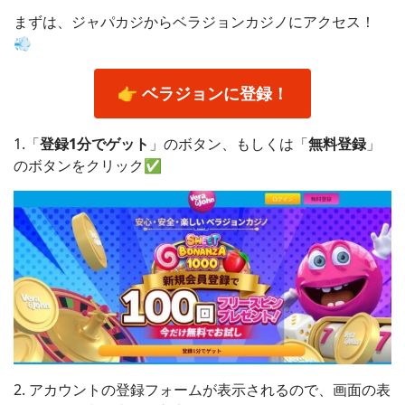
まずは、ジャパカジからベラジョンカジノにアクセス！
💨
👉 ベラジョンに登録！
1.「
登録1分でゲット
」のボタン、もしくは「
無料登録
」
のボタンをクリック✅
2. アカウントの登録フォームが表示されるので、画面の表