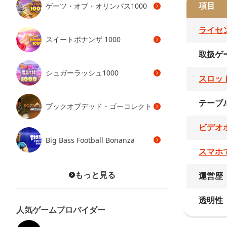
項目
ゲーツ・オブ・オリンパス1000
ライセ
スイートボナンザ 1000
取扱ゲ
シュガーラッシュ1000
スロッ
テーブ
ブックオブデッド・ゴーコレクト
ビデオ
Big Bass Football Bonanza
スマホ
もっと見る
運営歴
透明性
人気ゲームプロバイダー