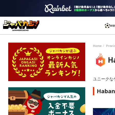
W杯
Home
Provi
H
ユニークな
Hab