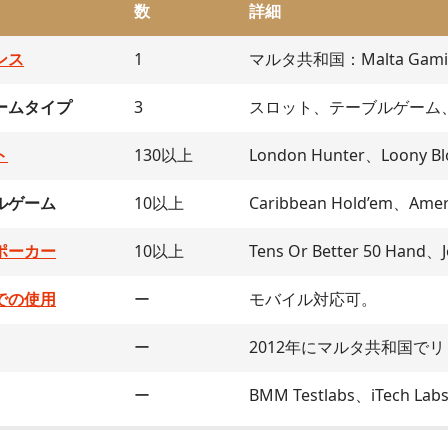
数
詳細
ンス
1
マルタ共和国：Malta Gamin
ームタイプ
3
スロット、テーブルゲーム
ト
130以上
London Hunter、Loony B
ルゲーム
10以上
Caribbean Hold’em、Amer
ポーカー
10以上
Tens Or Better 50 Hand、
での使用
ー
モバイル対応可。
ー
2012年にマルタ共和国で
ー
BMM Testlabs、iTec