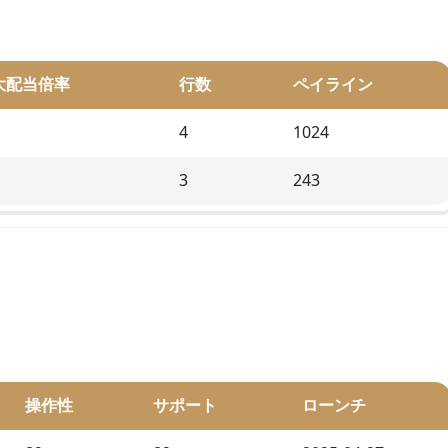
大配当倍率
行数
ペイライン
4
1024
3
243
操作性
サポート
ローンチ