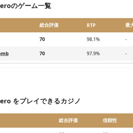
neroのゲーム一覧
総合評価
最
RTP
70
98.1%
-
bomb
70
97.9%
-
anero をプレイできるカジノ
総合評価
信頼性