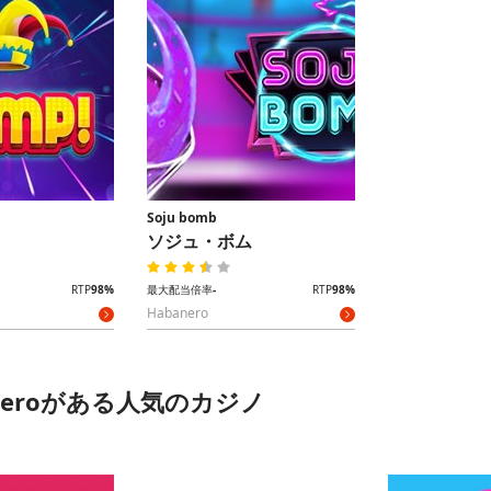
Soju bomb
ソジュ・ボム
RTP
98%
最大配当倍率
-
RTP
98%
Habanero
aneroがある人気のカジノ