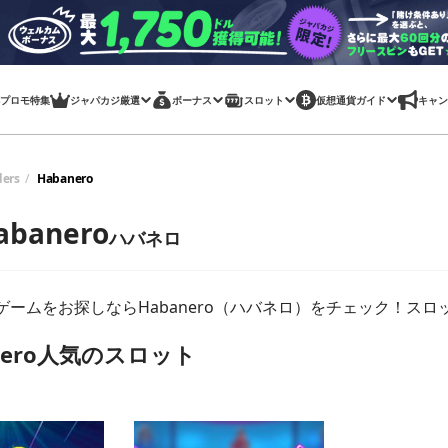
プロモ特集
ジャパカジ厳選
ボーナス
スロット
仮想通貨ガイド
キャン
ders
Habanero
abanero
ハバネロ
ゲームをお探しならHabanero（ハバネロ）をチェック！ス
anero人気のスロット