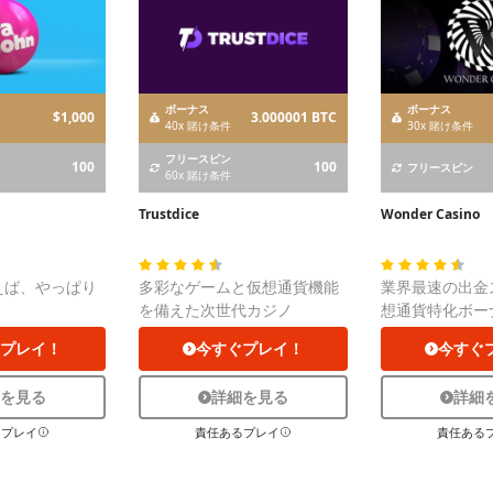
ボーナス
ボーナス
$1,000
3.000001 BTC
40x 賭け条件
30x 賭け条件
フリースピン
100
100
フリースピン
60x 賭け条件
Trustdice
Wonder Casino
えば、やっぱり
多彩なゲームと仮想通貨機能
業界最速の出金
を備えた次世代カジノ
想通貨特化ボー
プレイ！
今すぐプレイ！
今すぐ
を見る
詳細を見る
詳細
るプレイ
責任あるプレイ
責任ある