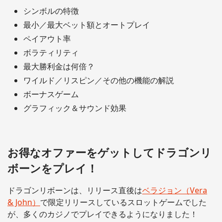
シンボルの特徴
最小／最大ベット額とオートプレイ
ペイアウト率
ボラティリティ
最大勝利金は何倍？
ワイルド／リスピン／その他の機能の解説
ボーナスゲーム
グラフィック＆サウンド効果
お得なオファーをゲットしてドラゴンリ
ボーンをプレイ！
ドラゴンリボーンは、リリース直後は
ベラジョン（Vera
& John）
で限定リリースしているスロットゲームでした
が、多くのカジノでプレイできるようになりました！