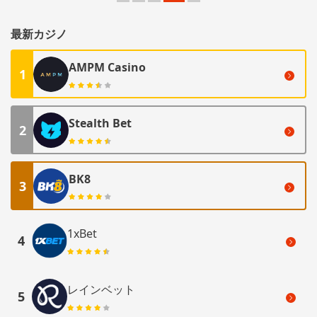
最新カジノ
AMPM Casino
1
Stealth Bet
2
BK8
3
1xBet
4
レインベット
5