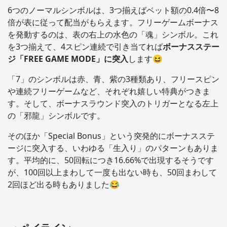
6つのノーマルシンボルは、3つ揃えばベット額の0.4倍〜8
倍が表に従って配当がもらえます。フリーゲームボーナス
を発動するのは、表の右上の水色の「魂」シンボル。これ
を3つ揃えて、4スピン連続で引き当てれば
ボーナスステー
ジ「FREE GAME MODE」に突入
します😆
「7」のシンボルは赤、青、紫の3種類あり、フリースピン
や連続フリーゲームなど、それぞれ嬉しい特典がつきま
す。そして、ボーナスラウンド突入のトリガーとなる左上
の「邪龍」シンボルです。
そのほか「Special Bonus」という突発的にボーナスステ
ージに突入する、いわゆる「生入り」のパターンもありま
す。平均的に、50回転につき16.66%で出現するそうです
が、100回以上まわして一度も出ない時も、50回まわして
2回ほど出る時もありました😂