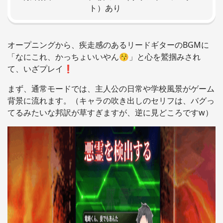
ト）あり
オープニングから、疾走感のあるリードギターのBGMに
「なにこれ、かっちょいいやん😚」と心を鷲掴みされ
て、いざプレイ❗️
まず、通常モードでは、主人公の日常や学校風景がゲーム
背景に流れます。（キャラの吹き出しのセリフは、バグっ
てるみたいな邦訳が草すぎますが、逆に見どころですw）