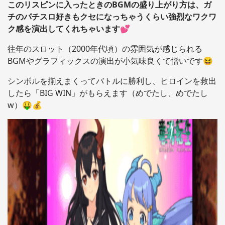
このリスピンに入ったときのBGMの盛り上がり方は、ガ
チのパチスロ好きもクセになっちゃうくらい強烈なワクワ
ク感を演出してくれちゃいます💕
往年のスロット（2000年代頃）の雰囲気が感じられる
BGMやグラフィックスの演出が小気味良くて憎いです😆
シンボルを揃えまくってバトルに勝利し、ヒロインを救出
したら「BIG WIN」がもらえます（めでたし、めでたし
w）🤑💰