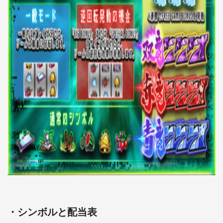
・シンボルと配当表