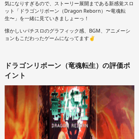
気になりすぎるので、ストーリー展開まである新感覚スロ
ット「ドラゴンリボーン（Dragon Reborn）〜竜魂転
生〜」を一緒に見ていきましょーっ！
懐かしいパチスロのグラフィック感、BGM、アニメーシ
ョンもこだわったゲームになってます✌️
ドラゴンリボーン（竜魂転生）の評価ポ
イント