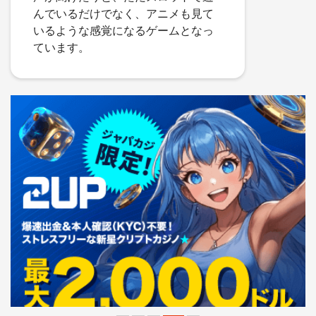
んでいるだけでなく、アニメも見て
いるような感覚になるゲームとなっ
ています。