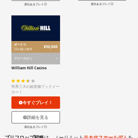
責任あるプレイ
責任あるプレイ
ボーナス
¥50,000
25x 賭け条件
-
フリースピン
William Hill Casino
世界三大の超老舗ブックメー
カー！
今すぐプレイ！
詳細を見る
責任あるプレイ
プリフロップ戦略
は、ノーリミット
テキサスホールデム
を