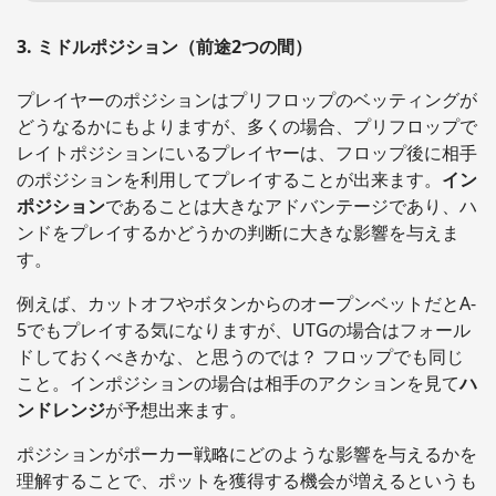
3. ミドルポジション（前途2つの間）
プレイヤーのポジションはプリフロップのベッティングが
どうなるかにもよりますが、多くの場合、プリフロップで
レイトポジションにいるプレイヤーは、フロップ後に相手
のポジションを利用してプレイすることが出来ます。
イン
ポジション
であることは大きなアドバンテージであり、ハ
ンドをプレイするかどうかの判断に大きな影響を与えま
す。
例えば、カットオフやボタンからのオープンベットだとA-
5でもプレイする気になりますが、UTGの場合はフォール
ドしておくべきかな、と思うのでは？ フロップでも同じ
こと。インポジションの場合は相手のアクションを見て
ハ
ンドレンジ
が予想出来ます。
ポジションがポーカー戦略にどのような影響を与えるかを
理解することで、ポットを獲得する機会が増えるというも