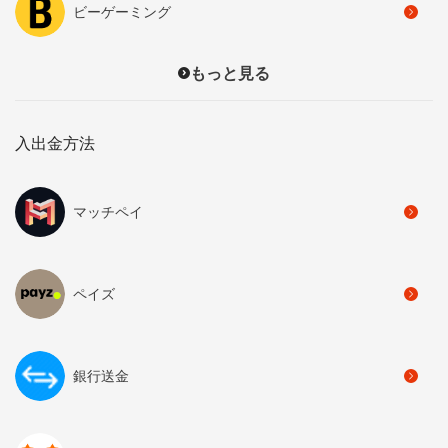
ビーゲーミング
もっと見る
入出金方法
マッチペイ
ペイズ
銀行送金