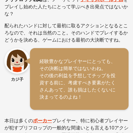
プレイし始めた人たちにとって学ぶべき出発点ではないか
な？
配られたハンドに対して最初に取るアクションとなるとこ
ろなので、それは当然のこと。そのハンドでプレイするか
どうかを決める、ゲームにおける最初の大決断ですね。
経験豊かなプレイヤーにとっても、
その決断は簡単ではないわね。
その後の利益を予想してチップを投
カジ子
資する前に、考慮すべき要素がたく
さんあって、誰も損はしたくないに
決まってるのよね！
本日は多くの
ポーカー
プレイヤー、特に初心者プレイヤー
が犯すプリフロップの一般的な間違いとも言える10アクシ