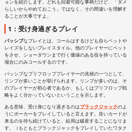
ョンを紹介します。どれも回避可能な事柄だけど、「ダメ
らしいからやめておこう」ではなく、その間違いを理解す
ることが大事ですよ。
1：受け身過ぎるプレイ
パッシブ
なプレイとは、コールはするけども自らベットや
レイズをしないプレイスタイル。他のプレイヤーにベット
をさせ、ショーダウンまで行く価値のある役を持っている
場合にのみコールするのです。
パッシブなプリフロッププレイヤーの兆候の一つとして、
リンプが多いことが挙げられます。リンプが多いのは、そ
のプレイヤーが初心者であるか、もしくはプリフロップ戦
略をよく分かっていないということを示します。
ある意味、受け身になり過ぎるのは
ブラックジャック
のよ
うにポーカーをプレイしていると言えます。良いカードが
来るのを待ち続けていると、結局は破産することになりま
す。（もともとブラックジャックをプレイしていたワタク