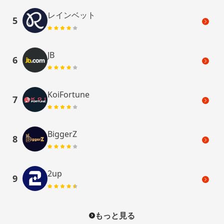
レインベット
5
JB
6
KoiFortune
7
BiggerZ
8
2up
9
もっと見る