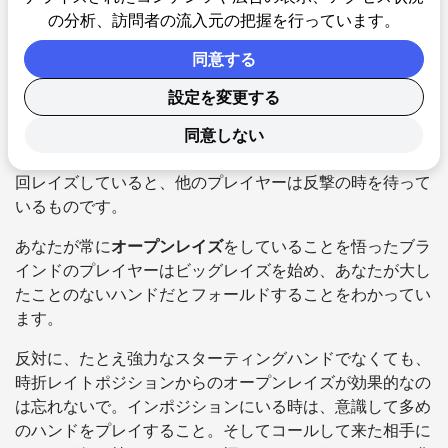
たは少な過ぎる）
の分析、訪問者の流入元の把握を行っています。
同意する
これまた両極端はダメ、ということ。ボタンから間違った
プレイをしてしまうことも多いのです。一部のプレイヤー
設定を変更する
はボタンでいざアクション、となった際、レイズしたほう
がお得、と考えている人も多そうです。ブラインドとアン
同意しない
ティを盗む機会、なのは間違っていません。とは言え、毎
回レイズしていると、他のプレイヤーは反撃の時を待って
いるものです。
あなたが常に
オープンレイズ
をしていることを悟ったブラ
インドのプレイヤーはビッグレイズを始め、あなたが大し
たことのないハンドだとフォールドすることをわかってい
ます。
反対に、たとえ強力なスターティングハンドでなくても、
時折レイトポジションからのオープンレイズが効果的なの
は忘れないで。インポジションにいる時は、意識して多め
のハンドをプレイすること。そしてコールして来た相手に