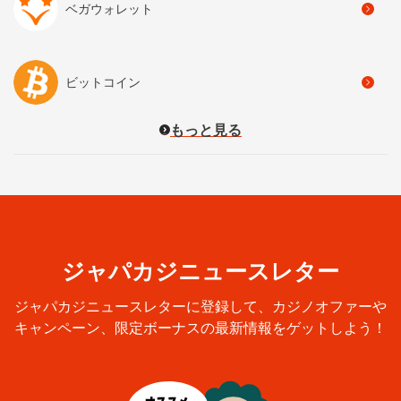
ベガウォレット
ビットコイン
もっと見る
ジャパカジニュースレター
ジャパカジニュースレターに登録して、カジノオファーや
キャンペーン、限定ボーナスの最新情報をゲットしよう！