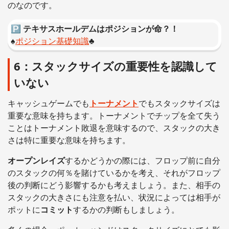
のなのです。
🅿️
テキサスホールデムはポジションが命？！
♠︎
ポジション基礎知識
♣︎
6：スタックサイズの重要性を認識して
いない
キャッシュゲームでも
トーナメント
でもスタックサイズは
重要な意味を持ちます。トーナメントでチップを全て失う
ことはトーナメント敗退を意味するので、スタックの大き
さは特に重要な意味を持ちます。
オープンレイズ
するかどうかの際には、フロップ前に自分
のスタックの何％を賭けているかを考え、それがフロップ
後の判断にどう影響するかも考えましょう。また、相手の
スタックの大きさにも注意を払い、状況によっては相手が
ポットに
コミット
するかの判断もしましょう。