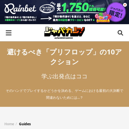
避けるべき「プリフロップ」の10ア
クション
学ぶ出発点はココ
そのハンドでプレイするかどうかを決める、ゲームにおける最初の大決断で
間違わないためには…？
Home
Guides