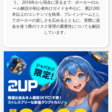
う。 2016年から現在に至るまで、ポーカーのル
ール解説や初心者向けガイドを中心に、累計200
本以上のコンテンツを執筆。ブレインゲームとし
てポーカーの楽しさを広めるとともに、実際に資
金を使う際のリスク管理の重要性についても解説
しています。