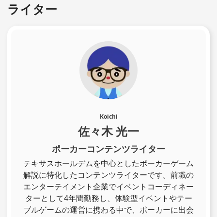
ライター
Koichi
佐々木 光一
ポーカーコンテンツライター
テキサスホールデムを中心としたポーカーゲーム
解説に特化したコンテンツライターです。前職の
エンターテイメント企業でイベントコーディネー
ターとして4年間勤務し、体験型イベントやテー
ブルゲームの運営に携わる中で、ポーカーに出会