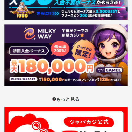
もっと見る