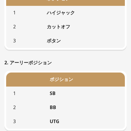
1
ハイジャック
2
カットオフ
3
ボタン
2. アーリーポジション
ポジション
1
SB
2
BB
3
UTG