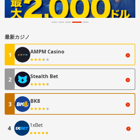
最新カジノ
AMPM Casino
1
Stealth Bet
2
BK8
3
1xBet
4