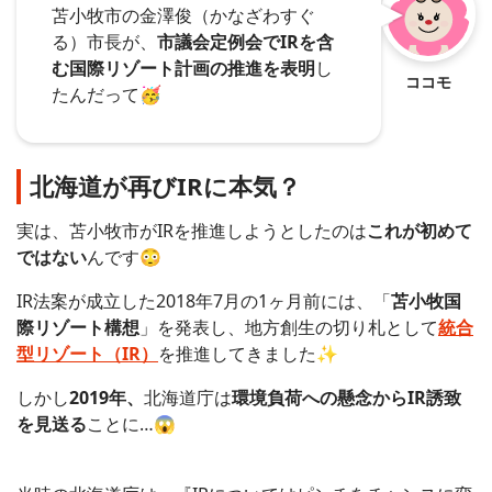
苫小牧市の金澤俊（かなざわすぐ
る）市長が、
市議会定例会でIRを含
む国際リゾート計画の推進を表明
し
ココモ
たんだって🥳
北海道が再びIRに本気？
実は、苫小牧市がIRを推進しようとしたのは
これが初めて
ではない
んです😳
IR法案が成立した2018年7月の1ヶ月前には、「
苫小牧国
際リゾート構想
」を発表し、地方創生の切り札として
統合
型リゾート（IR）
を推進してきました✨
しかし
2019年、
北海道庁は
環境負荷への懸念からIR誘致
を見送る
ことに…😱