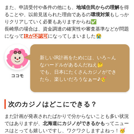
また、申請受付や条件の他にも、
地域住民からの理解
を得
ることや、以前見送られた理由であるの
環境対策
もしっか
りクリアしていく必要もありますからね✅
長崎県の場合は、資金調達の確実性や審査基準などが問題
になって
IRが不認可
になってしまいました😭
新しいIR計画をためには、いろ～ん
なハードルがあるんだねえ🤔
でも、日本にたくさんカジノができ
ココモ
たら、楽しいだろうなぁー♪🥳
次のカジノはどこにできる？
まだ計画が発表されたばかりで分からないことも多い状況
ではありますが、
北海道にカジノができるかも
ってニュー
スはとっても嬉しいですし、ワクワクしますよねっ！🥳