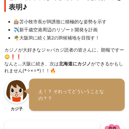
表明♪
🎰苫小牧市長がIR誘致に積極的な姿勢を示す
✈️新千歳空港周辺のリゾート開発を計画
🌴大阪IRに続く第2のIR候補地を目指す！
カジノが大好きなジャパカジ読者の皆さんに、朗報ですー
😳❗❗
なんと…大阪に続き、次は
北海道にカジノ
ができるかもし
れません(*✧×✧*)！！🔥
え！？ それってどういうことな
の？？
カジ子