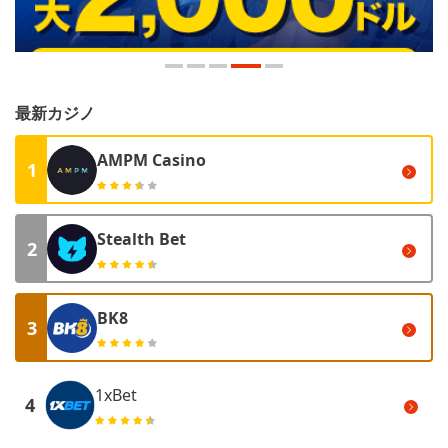
最新カジノ
AMPM Casino
1
Stealth Bet
2
BK8
3
1xBet
4