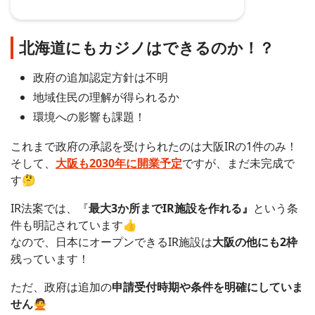
北海道にもカジノはできるのか！？
政府の追加認定方針は不明
地域住民の理解が得られるか
環境への影響も課題！
これまで政府の承認を受けられたのは大阪IRの1件のみ！
そして、
大阪も2030年に開業予定
ですが、まだ未完成で
す🤔
IR法案では、『
最大3か所までIR施設を作れる』
という条
件も明記されています👍
なので、日本にオープンできるIR施設は
大阪の他にも2枠
残っています！
ただ、政府は追加の
申請受付時期や条件を明確にしていま
せん
🙅