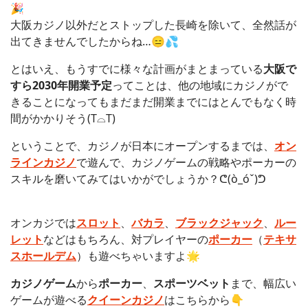
🎉
大阪カジノ以外だとストップした長崎を除いて、全然話が
出てきませんでしたからね…😑💦
とはいえ、もうすでに様々な計画がまとまっている
大阪で
すら2030年開業予定
ってことは、他の地域にカジノがで
きることになってもまだまだ開業までにはとんでもなく時
間がかかりそう(T⌓T)
ということで、カジノが日本にオープンするまでは、
オン
ラインカジノ
で遊んで、カジノゲームの戦略やポーカーの
スキルを磨いてみてはいかがでしょうか？ᕦ(ò_óˇ)ᕤ
オンカジでは
スロット
、
バカラ
、
ブラックジャック
、
ルー
レット
などはもちろん、対プレイヤーの
ポーカー
（
テキサ
スホールデム
）も遊べちゃいますよ🌟
カジノゲーム
から
ポーカー
、
スポーツベット
まで、幅広い
ゲームが遊べる
クイーンカジノ
はこちらから👇