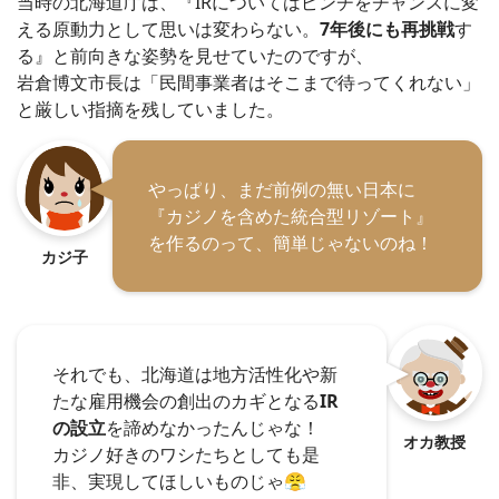
当時の北海道庁は、『IRについてはピンチをチャンスに変
える原動力として思いは変わらない。
7年後にも再挑戦
す
る』と前向きな姿勢を見せていたのですが、
岩倉博文市長は「民間事業者はそこまで待ってくれない」
と厳しい指摘を残していました。
やっぱり、まだ前例の無い日本に
『カジノを含めた統合型リゾート』
を作るのって、簡単じゃないのね！
カジ子
それでも、北海道は地方活性化や新
たな雇用機会の創出のカギとなる
IR
の設立
を諦めなかったんじゃな！
オカ教授
カジノ好きのワシたちとしても是
非、実現してほしいものじゃ😤