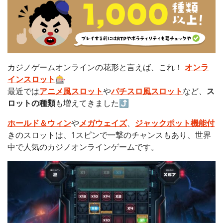
カジノゲームオンラインの花形と言えば、これ！
オンラ
インスロット
🎰
最近では
アニメ風スロット
や
パチスロ風スロット
など、
ス
ロットの種類
も増えてきました⤴
ホールド＆ウィン
や
メガウェイズ
、
ジャックポット機能付
きのスロットは、1スピンで一撃のチャンスもあり、世界
中で人気のカジノオンラインゲームです。