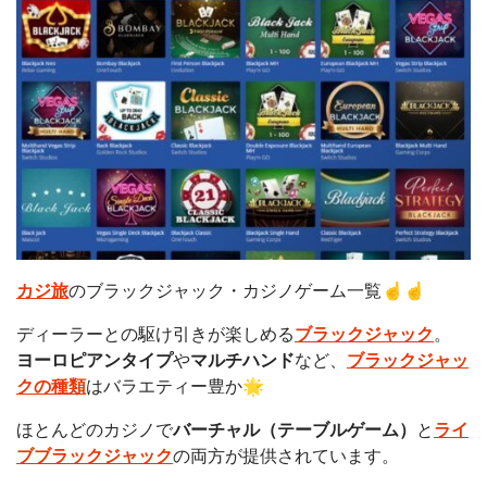
カジ旅
のブラックジャック・カジノゲーム一覧☝☝
ディーラーとの駆け引きが楽しめる
ブラックジャック
。
ヨーロピアンタイプ
や
マルチハンド
など、
ブラックジャッ
クの種類
はバラエティー豊か🌟
ほとんどのカジノで
バーチャル（テーブルゲーム）
と
ライ
ブブラックジャック
の両方が提供されています。