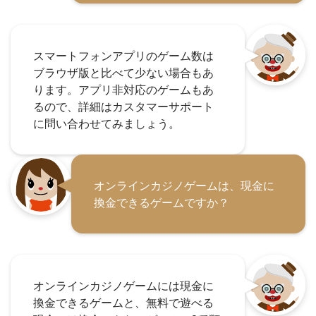
スマートフォンアプリのゲーム数は
ブラウザ版と比べて少ない場合もあ
ります。アプリ非対応のゲームもあ
るので、詳細はカスタマーサポート
に問い合わせてみましょう。
オンラインカジノゲームは、現金に
換金できるゲームですか？
オンラインカジノゲームには現金に
換金できるゲームと、無料で遊べる