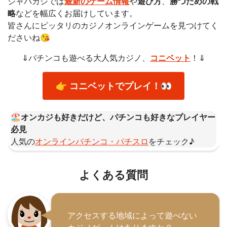
ジャパカジでは
最新のゲーム情報
や
遊び方
、
勝つための戦
略
などを幅広くお届けしています。
皆さんにピッタリのカジノオンラインゲームを見つけてく
ださいね😘
⇓パチンコも遊べる大人気カジノ、
コニベット
！⇓
👉 コニベットでプレイ！👀
🏖オンカジも好きだけど、パチンコも好きなプレイヤー
必見
人気の
オンラインパチンコ・パチスロ
をチェック♪
よくある質問
アクセスする地域によって遊べない