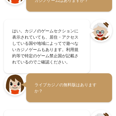
カジノゲームはありますか？
はい。カジノのゲームセクションに
表示されていても、居住・アクセス
している国や地域によってで遊べな
いカジノゲームもあります。利用規
約等で特定のゲーム禁止国が記載さ
れているのでご確認ください。
ライブカジノの無料版はあります
か？