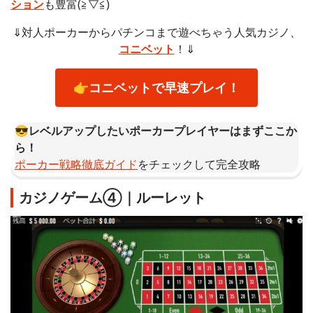
ション
も豊富(≧▽≦)
⇓対人ポーカーからパチンコまで遊べちゃう人気カジノ、
コニベット
！⇓
👉コニベットで早速プレイ！
😎
レベルアップしたいポーカープレイヤーはまずここか
ら！
ポーカー戦略徹底ガイド
をチェックして完全攻略
カジノゲーム④｜ルーレット