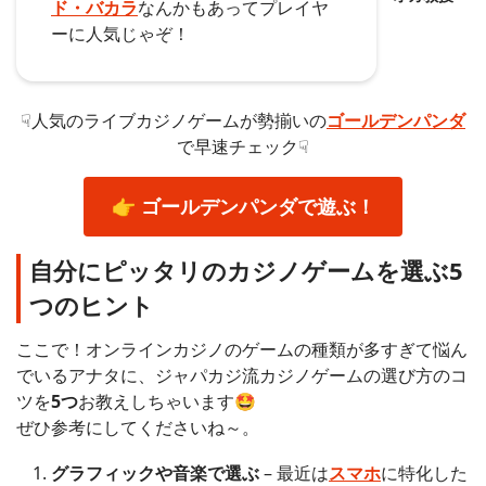
ド・バカラ
なんかもあってプレイヤ
ーに人気じゃぞ！
☟人気のライブカジノゲームが勢揃いの
ゴールデンパンダ
で早速チェック☟
👉 ゴールデンパンダで遊ぶ！
自分にピッタリのカジノゲームを選ぶ5
つのヒント
ここで！オンラインカジノのゲームの種類が多すぎて悩ん
でいるアナタに、ジャパカジ流カジノゲームの選び方のコ
ツを
5つ
お教えしちゃいます🤩
ぜひ参考にしてくださいね～。
グラフィックや音楽で選ぶ
– 最近は
スマホ
に特化した