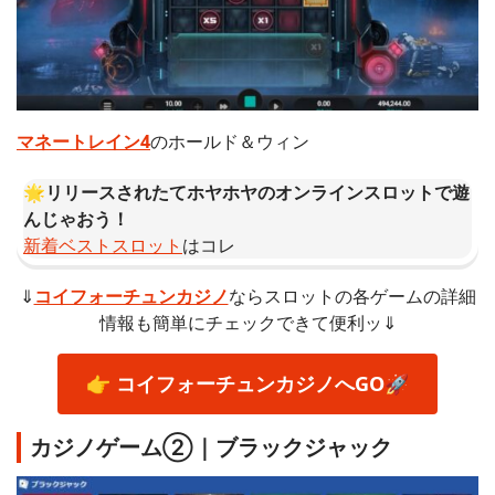
マネートレイン4
のホールド＆ウィン
🌟リリースされたてホヤホヤのオンラインスロットで遊
んじゃおう！
新着ベストスロット
はコレ
⇓
コイフォーチュンカジノ
ならスロットの各ゲームの詳細
情報も簡単にチェックできて便利ッ⇓
👉 コイフォーチュンカジノへGO
🚀
カジノゲーム②｜ブラックジャック