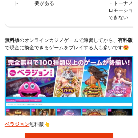
ト
要がある
・トーナメン
ロモーション
できない
無料版
のオンラインカジノゲームで練習してから、
有料版
で現金に換金できるゲームをプレイする人も多いです😍
ベラジョン
無料版👆