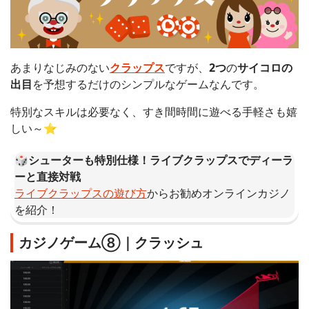
あまりなじみのない
クラップス
ですが、
2つ
の
サイコロの
出目
を予想するだけのシンプルなゲームなんです。
特別なスキルは必要なく、すき間時間に遊べる手軽さも嬉
しい～⭐
🎲
シューターも特別仕様！ライブクラップスでディーラ
ーと直接対戦
ライブクラップスの遊び方
からお勧めオンラインカジノ
を紹介！
カジノゲーム⑧｜クラッシュ