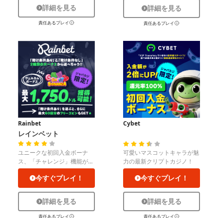
詳細を見る
詳細を見る
責任あるプレイ
責任あるプレイ
Rainbet
Cybet
レインベット
ユニークな初回入金ボーナ
可愛いマスコットキャラが魅
ス、「チャレンジ」機能が面
力の最新クリプトカジノ！
白い仮想通貨カジノ！
今すぐプレイ！
今すぐプレイ！
詳細を見る
詳細を見る
責任あるプレイ
責任あるプレイ