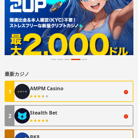
最新カジノ
AMPM Casino
1
Stealth Bet
2
BK8