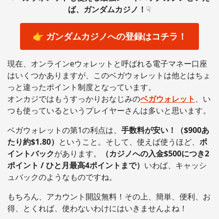
ば、ガンダムカジノ！
☟
👉 ガンダムカジノへの登録はコチラ！
現在、オンラインeウォレットと呼ばれる電子マネー口座
はいくつかありますが、このベガウォレットは他とはちょ
っと違ったポイント制度となっています。
オンカジではもうすっかりおなじみの
ベガウォレット
、い
つも使っているというプレイヤーさんは多いと思います。
ベガウォレットの第1の利点は、
手数料が安い！（$900あ
たり約$1.80）
ということ。そして、使えば使うほど、
ポ
イントバック
があります。
（カジノへの入金$500につき2
ポイント / ひと月最高4ポイントまで）
いわば、キャッシ
ュバックのようなものですね。
もちろん、アカウント開設無料！その上、簡単、便利、お
得、とくれば、使わないわけにはいきませんよね！