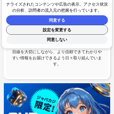
マネージャーとしてサイト運営に携わってきまし
ナライズされたコンテンツや広告の表示、アクセス状況
た。現在はマーケティング担当として、海外市場
の分析、訪問者の流入元の把握を行っています。
や業界トレンドを日々リサーチしながら、ユーザ
同意する
ーにとって本当に価値のある情報を届けることを
目指しています。
設定を変更する
プレイヤーが「今、知りたいこと」や「比較した
いこと」に的確に応えられるよう、人気ページや
同意しない
注目トピックを継続的に見直し・改善。ユーザー
目線を大切にしながら、より信頼できてわかりや
すい情報をお届けできるよう日々取り組んでいま
す。