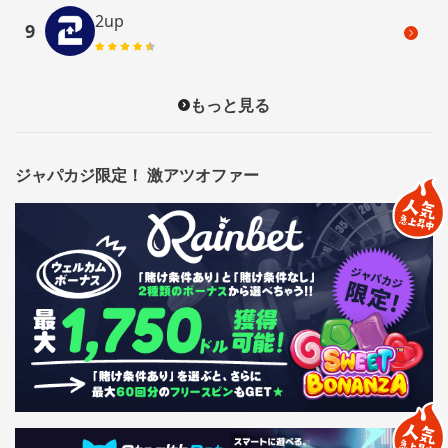
2up
9
もっと見る
ジャパカジ限定！ 激アツオファー