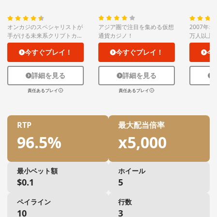
オンカジのスペシャリストが
アジア圏で注目を集める仮想
2007年
手がける未来系クリプトカジ
通貨カジノ！
万人以上
ノ！
ジノ★
今すぐプレイ！
今すぐプレイ！
今
詳細を見る
詳細を見る
責任あるプレイ
責任あるプレイ
責
RTP
最大配当倍率
96.5%
x5,000
最小ベット額
ホイール
$0.1
5
ペイライン
行数
10
3