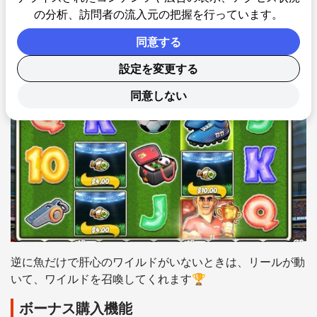
の分析、訪問者の流入元の把握を行っています。
同意する
バズーカ演出（BALLS ZOOKA！）
で他のシンボルが別の
設定を変更する
ものに変身したり👆
同意しない
逆に魚だけで肝心のワイルドがいないときは、リールが動
いて、ワイルドを召喚してくれます🏆
ボーナス購入機能