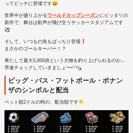
ってピッチに登場です😆
世界中が盛り上がる
ワールドカップシーズン
にピッタリの
新作で、舞台は歓声が飛び交うサッカースタジアムです
⚽
そして、いつもの魚もばっちり登場❗️
まさかのゴールキーバー！？
果たして最大5,000倍という大物を釣り上げられるのか…
早速チェックしていきましょ〜‎•’-‘•)و
ビッグ・バス・フットボール・ボナン
ザのシンボルと配当
ベット額2ドルの時の、配当額です👇