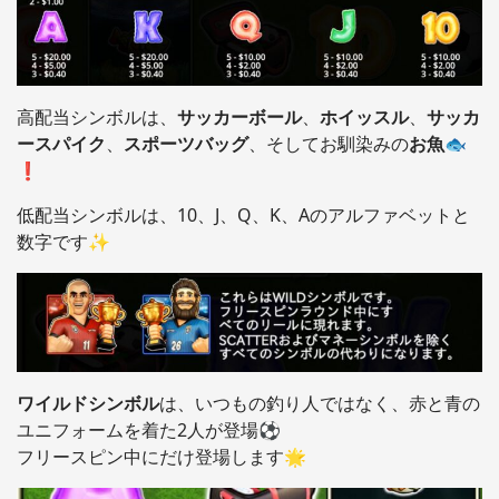
高配当シンボルは、
サッカーボール
、
ホイッスル
、
サッカ
ースパイク
、
スポーツバッグ
、そしてお馴染みの
お魚
🐟
❗️
低配当シンボルは、10、J、Q、K、Aのアルファベットと
数字です✨
ワイルドシンボル
は、いつもの釣り人ではなく、赤と青の
ユニフォームを着た2人が登場⚽️
フリースピン中にだけ登場します🌟