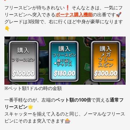
フリースピンが待ちきれない❗️ そんなときは、一気にフ
リースピンへ突入できる
ボーナス購入機能
の出番です🚀
グレードは3段階で、右に行くほど中身が豪華になります
👇
※ベット額1ドルの時の金額
一番手軽なのが、左端の
ベット額の100倍
で買える
通常フ
リースピン
🌟
スキャッターを揃えて入るのと同じ、ノーマルなフリース
ピンにそのまま突入できます🎰