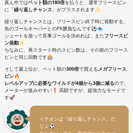
真ん中では
ベット額の180倍
を払うと、通常フリースピン
に「
繰り返しチャンス
」がプラスされます✨
繰り返しチャンスとは、フリースピン終了時に発動する、
魚のゴールキーパーとのPK勝負なんです⚽🐟
シュートを放って見事ゴールを決めれば、また
フリースピ
ン発動
✨
ちなみに、再スタート時のスピン数は、その前のフリース
ピンと同じ回数です🎰
そして最上位が、ベット額の
300倍
で買える
メガフリース
ピン
🔥
レベルアップに必要なワイルドが4個から3個に減る
ので、
メーターが進みやすい❗️ 高額ですが、超強力なモードで
す🚀
イチオシは「繰り返しチャンス」だ
じょ⚽