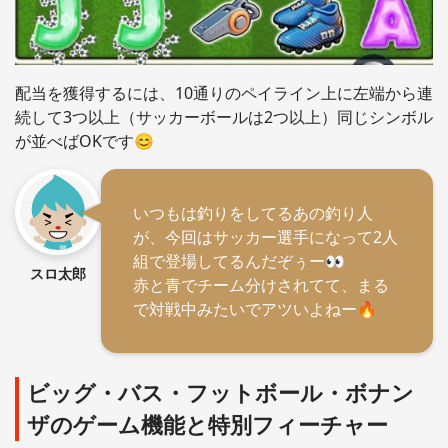
配当を獲得するには、10通りのペイライン上に左端から連
続して3つ以上（サッカーボールは2つ以上）同じシンボル
が並べばOKです😊
いつもは釣りをしてるあの釣り人
が、今回はサッカー選手になって2人
組で登場してるんだぞぅー👀
スロ太郎
赤と青でチーム分けされてて、まる
で対戦中みたいでアツいよねー🔥
ビッグ・バス・フットボール・ボナン
ザのゲーム機能と特別フィーチャー