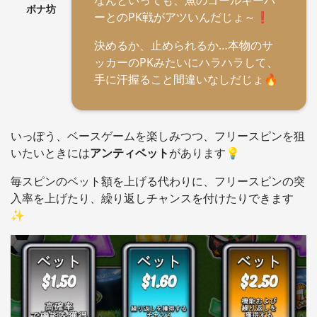
なんといっても、魚のゴールキーパ
ボナ坊
ーとのPK戦がアツいんだじょ～❗️
決めるか、止められるか…本物のサ
ッカーのPKみたいにハラハラして、
手に汗握ること間違いなしだじょ🔥
いっぽう、ベースゲームを楽しみつつ、フリースピンを狙
いたいときには
アンティベット
があります💡
毎スピンのベット額を上げる代わりに、フリースピンの突
入率を上げたり、繰り返しチャンスを付けたりできます
✨