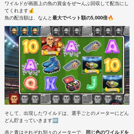
ワイルドが画面上の魚の賞金をぜ〜んぶ回収して配当にし
てくれます💰
魚の配当額は、なんと
最大でベット額の5,000倍
🔥
そして、出現したワイルドは、選手ごとのメーターにどん
どん貯まっていきます🆙
赤と青はそれぞれ別々のメーターで、
同じ色のワイルドを