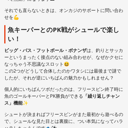
それでも直らないときは、オンカジのサポートに問い合わ
せを💪
魚キーパーとのPK戦がシュールで楽し
い！
ビッグ・バス・フットボール・ボナンザ
は、釣りとサッカ
ーというまったく接点のない組み合わせが、なぜかクセに
なっちゃう不思議なスロット😆
この2つがどうして合体したのかワタシには最後まで謎で
したが、それが逆にいちばんの魅力かもしれません？
個人的にいちばんツボだったのは、フリースピン終了時に
魚のゴールキーパーとPK勝負ができる
「繰り返しチャン
ス」機能
✨
シュートが決まればフリースピンがまた最初から遊べるの
で、シュールな見た目とは裏腹に、つい本気になってハラ
ハラしちゃうんです🐟⚽