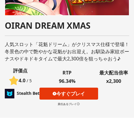
OIRAN DREAM XMAS
人気スロット「花魁ドリーム」がクリスマス仕様で登場！
冬景色の中で艶やかな花魁がお出迎え。お馴染み家紋ボー
ナスやドキドキタイムで最大2,300倍を狙っちゃおう♪
評価点
RTP
最大配当倍率
4.0
/ 5
96.34%
x2,300
今すぐプレイ
Stealth Bet
責任あるプレイ