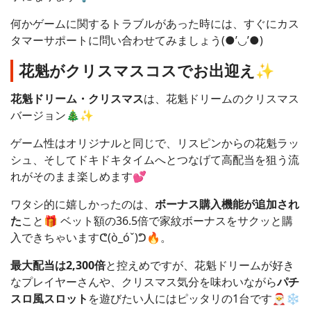
何かゲームに関するトラブルがあった時には、すぐにカス
タマーサポートに問い合わせてみましょう(●’◡’●)
花魁がクリスマスコスでお出迎え✨
花魁ドリーム・クリスマス
は、花魁ドリームのクリスマス
バージョン🎄✨
ゲーム性はオリジナルと同じで、リスピンからの花魁ラッ
シュ、そしてドキドキタイムへとつなげて高配当を狙う流
れがそのまま楽しめます💕
ワタシ的に嬉しかったのは、
ボーナス購入機能が追加され
た
こと🎁 ベット額の36.5倍で家紋ボーナスをサクッと購
入できちゃいますᕦ(ò_óˇ)ᕤ🔥。
最大配当は2,300倍
と控えめですが、花魁ドリームが好き
なプレイヤーさんや、クリスマス気分を味わいながら
パチ
スロ風スロット
を遊びたい人にはピッタリの1台です🎅❄️