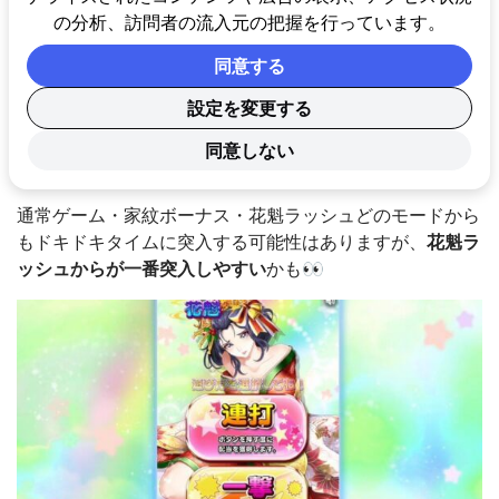
の分析、訪問者の流入元の把握を行っています。
同意する
設定を変更する
虹色の777が３つ揃うと
ドキドキタイム
に突入します😍
同意しない
🔥
通常ゲーム・家紋ボーナス・花魁ラッシュどのモードから
もドキドキタイムに突入する可能性はありますが、
花魁ラ
ッシュからが一番突入しやすい
かも👀