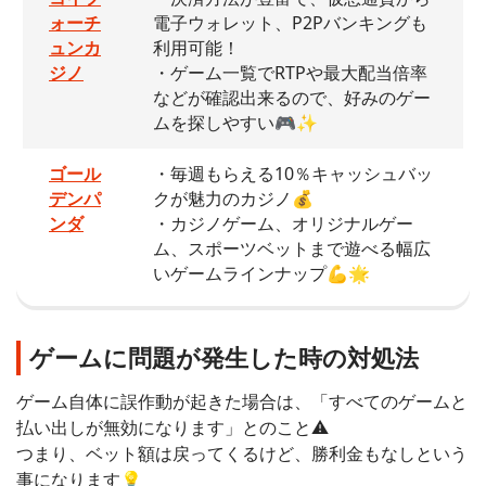
ォーチ
電子ウォレット、P2Pバンキングも
ュンカ
利用可能！
ジノ
・ゲーム一覧でRTPや最大配当倍率
などが確認出来るので、好みのゲー
ムを探しやすい🎮✨
ゴール
・毎週もらえる10％キャッシュバッ
デンパ
クが魅力のカジノ💰
ンダ
・カジノゲーム、オリジナルゲー
ム、スポーツベットまで遊べる幅広
いゲームラインナップ💪🌟
ゲームに問題が発生した時の対処法
ゲーム自体に誤作動が起きた場合は、「すべてのゲームと
払い出しが無効になります」とのこと⚠️
つまり、ベット額は戻ってくるけど、勝利金もなしという
事になります💡