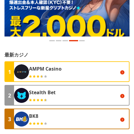
最新カジノ
AMPM Casino
1
Stealth Bet
2
BK8
3