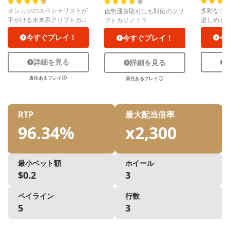
オンカジのスペシャリストが
多彩なゲ
仮想通貨取引にも対応のクリ
手がける未来系クリプトカジ
楽しめる
プトカジノ！？
ノ！
ノ」
今すぐプレイ！
今
今すぐプレイ！
詳細を見る
詳細を見る
責任あるプレイ
責
責任あるプレイ
RTP
最大配当倍率
96.34%
x2,300
最小ベット額
ホイール
$0.2
3
ペイライン
行数
5
3