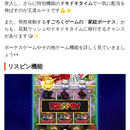
突入し、さらに特別機能の
ドキドキタイム
で一気に配当を
伸ばすのが王道ルートです💪⭐️
また、突然発動する
すごろくゲームの
「
家紋ボーナス
」か
らも、花魁ラッシュやドキドキタイムに移行するチャンス
があります🎲✨
ボーナスゲームやその他ゲーム機能を詳しく見ていきまし
ょう👀
リスピン機能