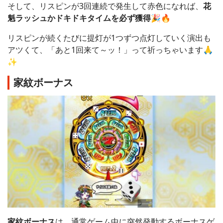
そして、リスピンが3回連続で発生して赤色になれば、
花
魁ラッシュかドキドキタイムを必ず獲得
🎉🔥
リスピンが続くたびに提灯が1つずつ点灯していく演出も
アツくて、「あと1回来て～ッ！」って祈っちゃいます🙏
✨
家紋ボーナス
家紋ボーナス
は、通常ゲーム中に突然発動するボーナスゲ