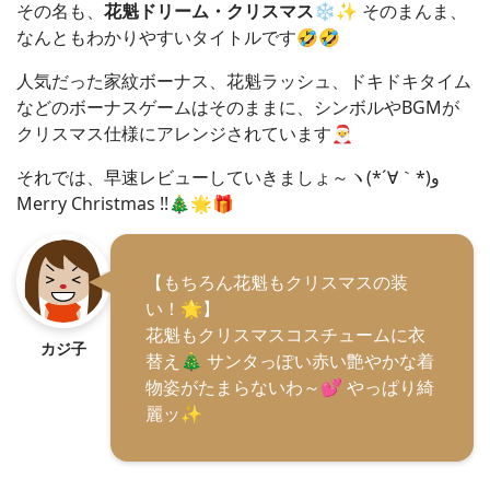
その名も、
花魁ドリーム・クリスマス
❄️✨ そのまんま、
なんともわかりやすいタイトルです🤣🤣
人気だった家紋ボーナス、花魁ラッシュ、ドキドキタイム
などのボーナスゲームはそのままに、シンボルやBGMが
クリスマス仕様にアレンジされています🎅
それでは、早速レビューしていきましょ～ヽ(*´∀｀*)و
Merry Christmas !!🎄🌟🎁
【もちろん花魁もクリスマスの装
い！🌟】
花魁もクリスマスコスチュームに衣
カジ子
替え🎄 サンタっぽい赤い艶やかな着
物姿がたまらないわ～💕 やっぱり綺
麗ッ✨