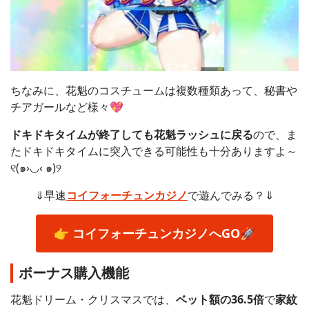
ちなみに、花魁のコスチュームは複数種類あって、秘書や
チアガールなど様々💖
ドキドキタイムが終了しても花魁ラッシュに戻る
ので、ま
たドキドキタイムに突入できる可能性も十分ありますよ～
୧(๑›◡‹ ๑)୨
⇓早速
コイフォーチュンカジノ
で遊んでみる？⇓
👉
コイフォーチュンカジノ
へGO🚀
ボーナス購入機能
花魁ドリーム・クリスマスでは、
ベット額の36.5倍
で
家紋