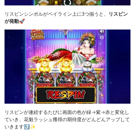
リスピンシンボルがペイライン上に3つ揃うと、
リスピン
が発動
🚀
リスピンが連続するたびに画面の色が緑→紫→赤と変化し
ていき、花魁ラッシュ獲得の期待度がどんどんアップして
いきます⤴️✨