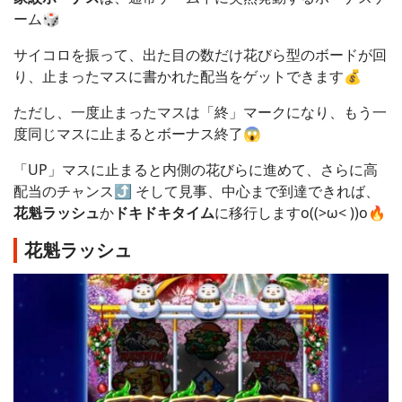
ーム🎲
サイコロを振って、出た目の数だけ花びら型のボードが回
り、止まったマスに書かれた配当をゲットできます💰
ただし、一度止まったマスは「終」マークになり、もう一
度同じマスに止まるとボーナス終了😱
「UP」マスに止まると内側の花びらに進めて、さらに高
配当のチャンス⤴️ そして見事、中心まで到達できれば、
花魁ラッシュ
か
ドキドキタイム
に移行しますo((>ω< ))o🔥
花魁ラッシュ