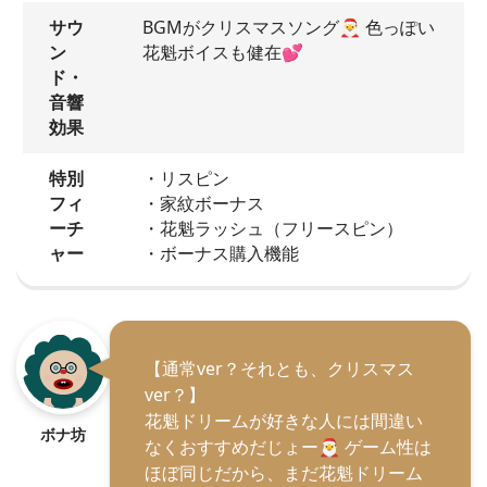
サウ
BGMがクリスマスソング🎅 色っぽい
ン
花魁ボイスも健在💕
ド・
音響
効果
特別
・リスピン
フィ
・家紋ボーナス
ーチ
・花魁ラッシュ（フリースピン）
ャー
・ボーナス購入機能
【通常ver？それとも、クリスマス
ver？】
花魁ドリームが好きな人には間違い
ボナ坊
なくおすすめだじょー🎅 ゲーム性は
ほぼ同じだから、まだ花魁ドリーム