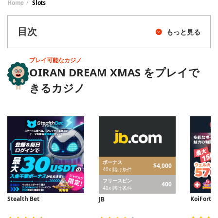
Home
Slots
目次
もっと見る
プレイ可能なカジノ
OIRAN DREAM XMAS をプレイで
きるカジノ
ボーナス
$4,000
40x 賭け条件
フリースピン
400
40x 賭け条件
Stealth Bet
KoiFortu
JB