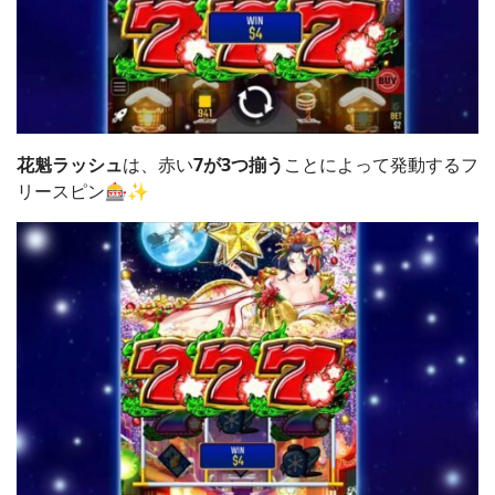
花魁ラッシュ
は、赤い
7が3つ揃う
ことによって発動するフ
リースピン🎰✨