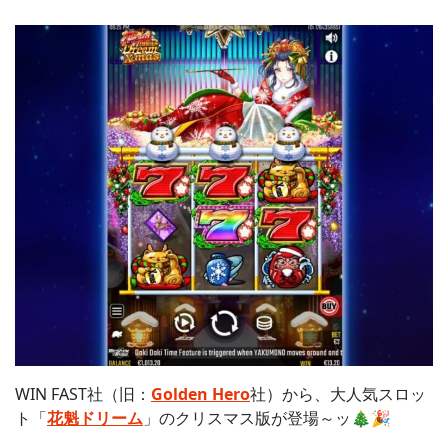
WIN FAST社（旧：
Golden Hero
社）から、大人気スロッ
ト「
花魁ドリーム
」のクリスマス版が登場～ッ🎄🎉