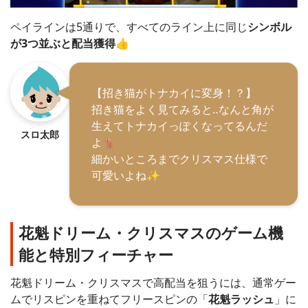
ペイラインは5通りで、すべてのライン上に同じ
シンボル
が3つ並ぶと配当獲得
👍
【招き猫がトナカイに変身！？】
招き猫をよく見てみると‥なんと角が
生えてトナカイっぽくなってるんだ
スロ太郎
よ🦌
細かいところまでクリスマス仕様で
可愛いよね✨
花魁ドリーム・クリスマスのゲーム機
能と特別フィーチャー
花魁ドリーム・クリスマスで高配当を狙うには、通常ゲー
ムでリスピンを重ねてフリースピンの「
花魁ラッシュ
」に