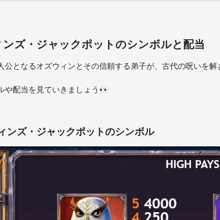
ィンズ・ジャックポットのシンボルと配当
人公となるオズウィンとその信頼する弟子が、古代の呪いを解
ルや配当を見ていきましょう👀
ィンズ・ジャックポットのシンボル