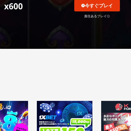
x600
今すぐプレイ
責任あるプレイ