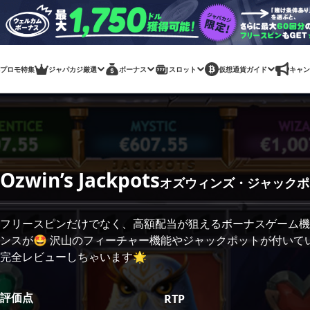
プロモ特集
ジャパカジ厳選
ボーナス
スロット
仮想通貨ガイド
キャン
Ozwin’s Jackpots
オズウィンズ・ジャックポ
フリースピンだけでなく、高額配当が狙えるボーナスゲーム機
ンスが🤩 沢山のフィーチャー機能やジャックポットが付いて
完全レビューしちゃいます🌟
評価点
RTP