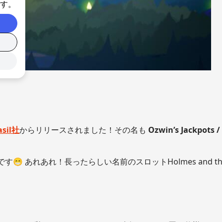
す。
asil社
からリリースされました！その名も
Ozwin’s Jackpots /
 あれあれ！長ったらしい名前のスロットHolmes and th