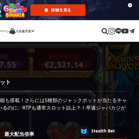
ペーン
入出金方法
ット
能も搭載！さらには5種類のジャックポットが当たるチャ
いるのに、RTPも通常スロット以上？！早速ジャパカジが
Stealth Bet
最大配当倍率