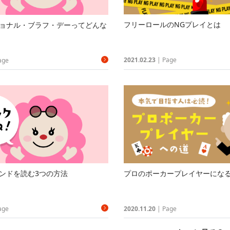
フリーロールのNGプレイとは
ョナル・ブラフ・デーってどんな
2021.02.23
| Page
age
プロのポーカープレイヤーにな
ンドを読む3つの方法
2020.11.20
| Page
age