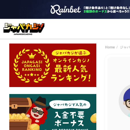
Home
ジャ