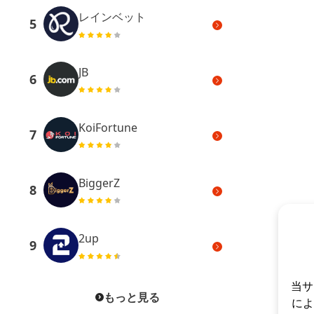
レインベット
5
JB
6
KoiFortune
7
BiggerZ
8
2up
9
当サ
もっと見る
によ