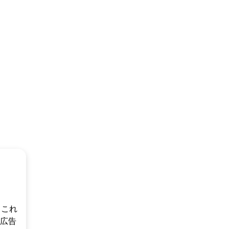
。これ
広告