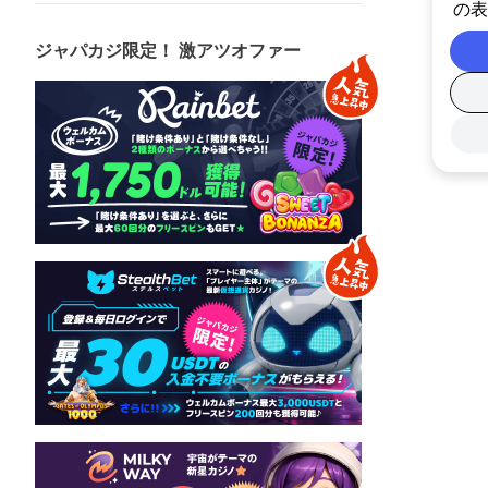
の表
ジャパカジ限定！ 激アツオファー