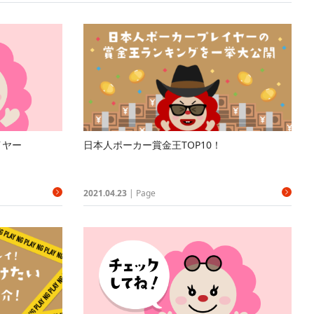
日本人ポーカー賞金王TOP10！
イヤー
2021.04.23
| Page