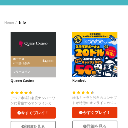
Home
Info
ボーナス
$4,000
20x 賭け条件
-
フリースピン
Konibet
Queen Casino
ゆるキャラと独自のコンセプ
アジア市場知名度ナンバーワ
トが特徴のオンラインカジ
ンに君臨するオンラインカジ
ノ！
ノ！
今すぐプレイ！
今すぐプレイ！
詳細を見る
詳細を見る