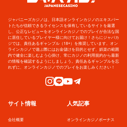
ジャパニーズカジノは、日本語オンラインカジノのエキスパー
トたちが信頼できるライセンスを保有しているサイトを厳選
し、公正なレビューをオンラインカジノでのプレイが合法な国
に居住しているプレイヤー様に向けてお届け！さらにジャパカ
ジでは、責任あるギャンブル（18+）を推奨しています。オン
ラインカジノで遊ぶ際にはお金儲けを目的とせず、娯楽の範囲
内で健全に楽しむよう心掛け、常にカジノの利用規約から最新
の情報を確認するようにしましょう。責任あるギャンブルを忘
れずに、オンラインカジノでのプレイをお楽しみください！
サイト情報
人気記事
会社概要
オンラインカジノボーナス