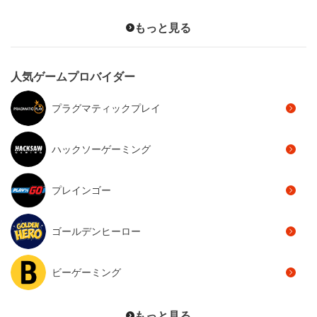
もっと見る
人気ゲームプロバイダー
プラグマティックプレイ
ハックソーゲーミング
プレインゴー
ゴールデンヒーロー
ビーゲーミング
もっと見る