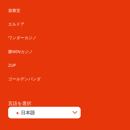
遊雅堂
エルドア
ワンダーカジノ
勝WINカジノ
2UP
ゴールデンパンダ
言語を選択
日本語