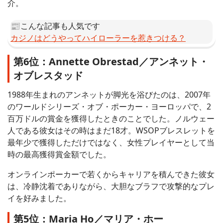
介。
📰こんな記事も人気です
カジノはどうやってハイローラーを惹きつける？
第6位：Annette Obrestad／アンネット・
オブレスタッド
1988年生まれのアンネットが脚光を浴びたのは、2007年
のワールドシリーズ・オブ・ポーカー・ヨーロッパで、2
百万ドルの賞金を獲得したときのことでした。ノルウェー
人である彼女はその時はまだ18才。WSOPブレスレットを
最年少で獲得しただけではなく、女性プレイヤーとして当
時の最高獲得賞金額でした。
オンラインポーカーで若くからキャリアを積んできた彼女
は、冷静沈着でありながら、大胆なブラフで攻撃的なプレ
イを好みました。
第5位：Maria Ho／マリア・ホー