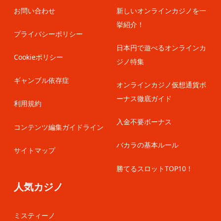
お問い合わせ
新しいオンラインカジノを一
挙紹介！
プライバシーポリシー
日本円で遊べるオンラインカ
Cookieポリシー
ジノ特集
ギャンブル依存症
オンラインカジノ仮想通貨ボ
ーナス徹底ガイド
利用規約
入金不要ボーナス
コンテンツ編集ガイドライン
バカラの基本ルール
サイトマップ
勝てるスロットTOP10！
人気カジノ
ミスティーノ