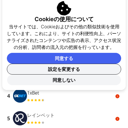
最新カジノ
Cookieの使用について
AMPM Casino
当サイトでは、Cookieおよびその他の類似技術を使用
1
しています。これにより、サイトの利便性向上、パーソ
ナライズされたコンテンツや広告の表示、アクセス状況
の分析、訪問者の流入元の把握を行っています。
Stealth Bet
2
同意する
設定を変更する
BK8
3
同意しない
1xBet
4
レインベット
5