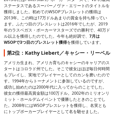
ステータスであるスーパーノヴァ・エリートのタイトルを
獲得しました。初めてのWSOPブレスレットの獲得は
2013年。この時は17万ドルあまりの賞金を持ち帰ってい
ます。ふたつ目のブレスレットは2016年でしたが、2019
年のラスベガス・ポーカーマスターズでの勝利で、40万ド
ル以上を獲得したのでした。今年も絶好調で、
7月は
WSOPで3つ目のブレスレット獲得
を獲得しています。
第2位：Kathy Liebert／キャシー・リーベル
アメリカ生まれ、アメリカ育ちのキャシーのキャリアのス
タートはコロラド州でした。そこで彼女はほぼ毎日何時間
もプレイし、実地でプレイヤーとしてのカンを磨いたので
す。1994年からトーナメントに参加しているのですが、
成功し始めたのは2000年代に入ってからのことでした。
彼女の獲得最高賞金額は100万ドル。2002年のミリオンリ
ミット・ホールデムイベントで優勝したときのことでし
た。2008年にはWSOPブレスレットを獲得し、名実とも
にトップポーカープレイヤーとして名を馳せました。