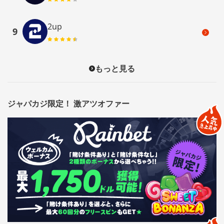
2up
9
もっと見る
ジャパカジ限定！ 激アツオファー