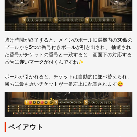
賭け時間が終了すると、メインのボール抽選機内の
30個
の
プールから
5つ
の番号付きボールが引き出され、 抽選され
た番号がチケットの番号と一致すると、画面下の対応する
番号に
赤いマーク
が付くんですね✨
ボールが引かれると、チケットは自動的に並べ替えられ、
勝ちに最も近いチケットが一番左上に配置されます😋
ペイアウト