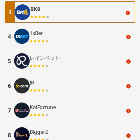
BK8
3
1xBet
4
レインベット
5
JB
6
KoiFortune
7
BiggerZ
8