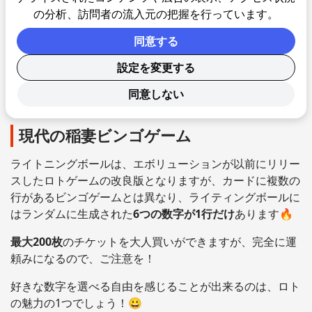
の分析、訪問者の流入元の把握を行っています。
ライブゲームプレイ中に何らかのトラブルが発生した場合
同意する
は、プロバイダー側で適切に対応。 ラウンド中に何らか
の予測不能な出来事が生じた場合には、その
ラウンドは無
設定を変更する
効
になり、賭け金は返金されますので安心です🙂
同意しない
安心して楽しみましょう！
現代の稲妻ビンゴゲーム
ライトニングボールは、エボリューションが以前にリリー
スしたロトゲームの改良版となりますが、カードに複数の
行があるビンゴゲームとは異なり、ライティングボールに
はランダムに生成された
6つの数字が1行だけ
あります🔥
最大200枚
のチケットを大人買いができますが、完全に運
頼みになるので、ご注意を！
好きな数字を選べる自由を感じることが出来るのは、ロト
の魅力の1つでしょう！😀