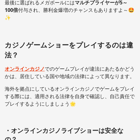
最後に選ばれるメガボールには
マルチプライヤーが5～
100倍
付与され、勝利金爆増のチャンスもありますよ～🤩
✨
カジノゲームショーをプレイするのは違
法？
オンラインカジノ
でのゲームプレイが違法にあたるかどう
かは、居住している国や地域の法律によって異なります。
海外を拠点にしているオンラインカジノでゲームをプレイ
する際には、適用される法律を自身で確認し、自己責任で
プレイするようにしましょう🌟
・オンラインカジノライブショーは安全な
の？