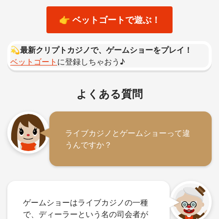
👉 ベットゴートで遊ぶ！
💫最新クリプトカジノで、ゲームショーをプレイ！
ベットゴート
に登録しちゃおう♪
よくある質問
ライブカジノとゲームショーって違
うんですか？
ゲームショーはライブカジノの一種
で、ディーラーという名の司会者が