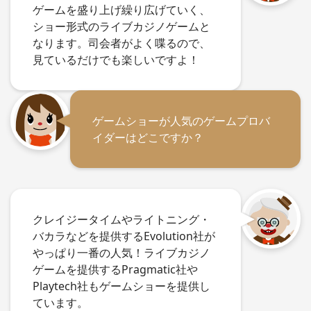
ゲームを盛り上げ繰り広げていく、
ショー形式のライブカジノゲームと
なります。司会者がよく喋るので、
見ているだけでも楽しいですよ！
ゲームショーが人気のゲームプロバ
イダーはどこですか？
クレイジータイムやライトニング・
バカラなどを提供するEvolution社が
やっぱり一番の人気！ライブカジノ
ゲームを提供するPragmatic社や
Playtech社もゲームショーを提供し
ています。