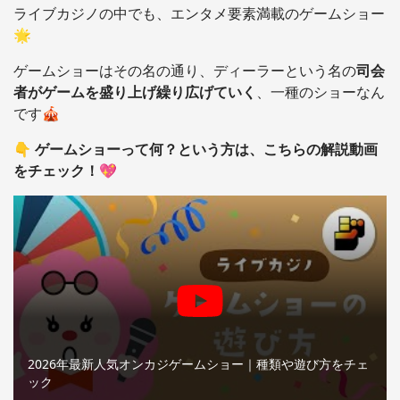
ライブカジノの中でも、エンタメ要素満載のゲームショー
🌟
ゲームショーはその名の通り、ディーラーという名の
司会
者がゲームを盛り上げ繰り広げていく
、一種のショーなん
です🎪
👇 ゲームショーって何？という方は、こちらの解説動画
をチェック！💖
2026年最新人気オンカジゲームショー｜種類や遊び方をチェ
ック