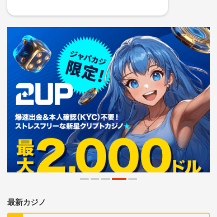
最新カジノ