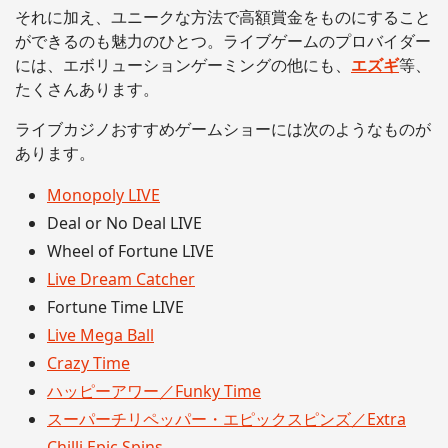
それに加え、ユニークな方法で高額賞金をものにすること
ができるのも魅力のひとつ。ライブゲームのプロバイダー
には、エボリューションゲーミングの他にも、
エズギ
等、
たくさんあります。
ライブカジノおすすめゲームショーには次のようなものが
あります。
Monopoly LIVE
Deal or No Deal LIVE
Wheel of Fortune LIVE
Live Dream Catcher
Fortune Time LIVE
Live Mega Ball
Crazy Time
ハッピーアワー／Funky Time
スーパーチリペッパー・エピックスピンズ／Extra
Chilli Epic Spins