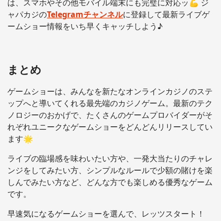
は、スマホやその他モバイル端末にも完璧に対応ッ💪 ジ
ャパカジの
Telegramチャンネル
に登録して最新ライブゲ
ームショー情報をいち早くキャッチしよう♪
まとめ
ゲームショーは、みんなを新たなオンラインカジノのステ
ップへと導いてくれる最先端のカジノゲーム。最新のテク
ノロジーのおかげで、たくさんのゲームプロバイダーがそ
れぞれユニークなゲームショーをどんどんリリースしてい
ます🌟
ライブの臨場感を味わいたい方や、一発大当たりのチャレ
ンジをしてみたい方、シンプルなルールで少額の賭けを楽
しんでみたい方など、どんな方でも楽しめる優秀なゲーム
です。
早速気になるゲームショーを選んで、レッツスタート！