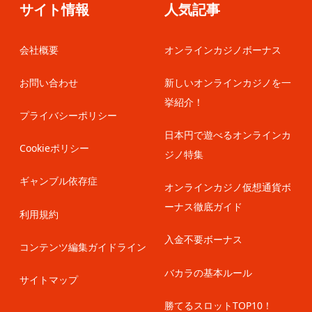
サイト情報
人気記事
会社概要
オンラインカジノボーナス
お問い合わせ
新しいオンラインカジノを一
挙紹介！
プライバシーポリシー
日本円で遊べるオンラインカ
Cookieポリシー
ジノ特集
ギャンブル依存症
オンラインカジノ仮想通貨ボ
ーナス徹底ガイド
利用規約
入金不要ボーナス
コンテンツ編集ガイドライン
バカラの基本ルール
サイトマップ
勝てるスロットTOP10！