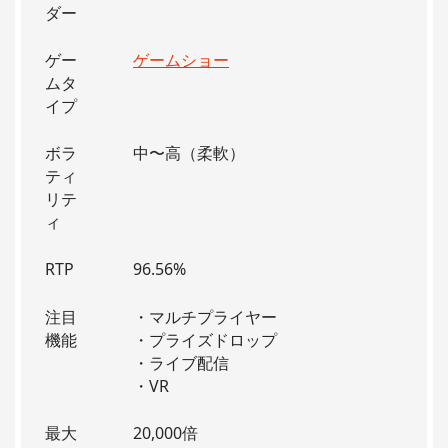
ダー
ゲー
ゲームショー
ムタ
イプ
ボラ
中〜高（柔軟）
ティ
リテ
ィ
RTP
96.56%
注目
・マルチプライヤー
機能
・プライズドロップ
・ライブ配信
・VR
最大
20,000倍