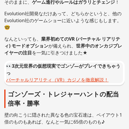
そのままに、
ゲーム進行やルールはガラリとチェンジ
！
Evolution社開発なだけあって、どちらかというと、他の
Evolution社のゲームショーに近いような感じもします。
🤓
なんといっても、
業界初めてのVR (バーチャル リアリテ
ィ) モードオプション
が備えられ、
世界中のオンカジプレ
イヤーの注目
を一気に引きつけました★
👀3次元世界の仮想現実でゴンゾ―がプレイできちゃう
っ
バーチャルリアリティ（VR）カジノを徹底解説！
ゴンゾーズ・トレジャーハントの配当
倍率・勝率
壁の向こうに隠された異なる色の宝石達は、ペイアウト1
倍のものもあれば、なんと一気に65倍のものも♪