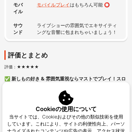
モバ
モバイルプレイ
はもちろん可能 ⭕️
イル
サウ
ライブショーの雰囲気でエキサイティ
ンド
ングな音響に包まれちゃいましょう！
評価とまとめ
評価：★★★★★
✅
新しもの好き & 雰囲気重視ならマストでプレイ！スロ
ット好きなら前作が無難。
業界初のVRモード搭載でワクワクさせてくれる
Gonzo’s
Treasure Hunt Live
！
Cookieの使用について
ゲームショーと合体することでスロットの枠を大きく超
当サイトでは、Cookieおよびその他の類似技術を使用
え、過去作品を知らなくても十分楽しめます。
しています。これにより、サイトの利便性向上、パーソ
ナライズされたコンテンツや広告の表示、アクセス状況