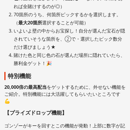
れば全賭けするのが◎）
70箇所のうち、何箇所ピックするかを選択します。
（
最大20箇所
選択することが可能）
いよいよ壁の中からお宝探し！自分が選んだ宝石が隠
されていそうな箇所を、②で・選択したピック数分
だけ選びましょう★
賭けた色と同じ色の石が選んだ場所に隠れていたら、
勝利金ゲット！🎉
特別機能
20,000倍の最高配当
をゲットするために、外せない機能を
ご紹介。特別機能には大活躍してもらいたいところです
💪
【プライズドロップ機能】
ゴンゾーがキーを回すとこの機能が発動！上部に数字が記