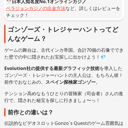
🎌日本人知名度No.1オンラインカジノ
ベラジョンカジノの出金方法
など、詳しくはレビューを
チェック！
ゴンゾーズ・トレジャーハントってど
んなゲーム？
ゲームの舞台は、古代インカ帝国。合計70個の石像ででき
た壁での中に隠されたお宝探しに出かけよう！💎
Evolution社の提供する最新グラフィック技術
を導入した
ゴンゾーズ・トレジャーハントの主人公は、もちろん彼！
前作でおなじみの、
スペイン探検家ゴンゾー
。
テンション高めなもうひとりの冒険家（司会者）さんの進
行で、隠された秘宝を探しに行きましょ〜っ！
前作との違いは？
伝説的なビデオスロットGonzo`s Questのゲーム雰囲気は