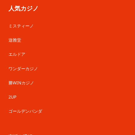
人気カジノ
ミスティーノ
遊雅堂
エルドア
ワンダーカジノ
勝WINカジノ
2UP
ゴールデンパンダ