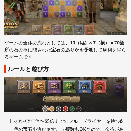
ゲームの全体の流れとしては
、10（縦）× 7（横）＝70箇
所
の石の壁に隠された
宝石のありかを予測
して勝利を得ら
るゲームです。
ルールと遊び方
それぞれ1倍〜65倍までのマルチプライヤーを持つ
6
色の宝石
を選びます。（
複数もOK
なので、余裕があ