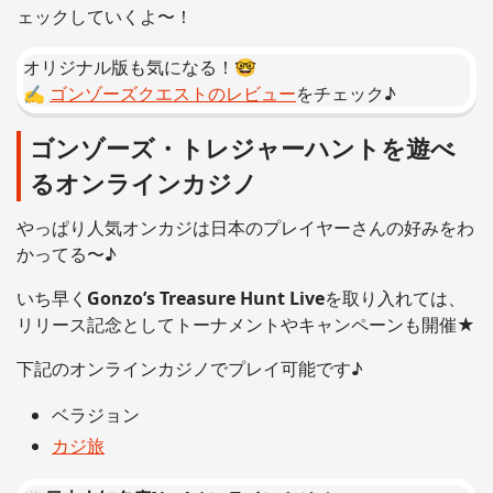
ェックしていくよ〜！
オリジナル版も気になる！🤓
✍️
ゴンゾーズクエストのレビュー
をチェック♪
ゴンゾーズ・トレジャーハントを遊べ
るオンラインカジノ
やっぱり人気オンカジは日本のプレイヤーさんの好みをわ
かってる〜♪
いち早く
Gonzo’s Treasure Hunt Live
を取り入れては、
リリース記念としてトーナメントやキャンペーンも開催★
下記のオンラインカジノでプレイ可能です♪
ベラジョン
カジ旅