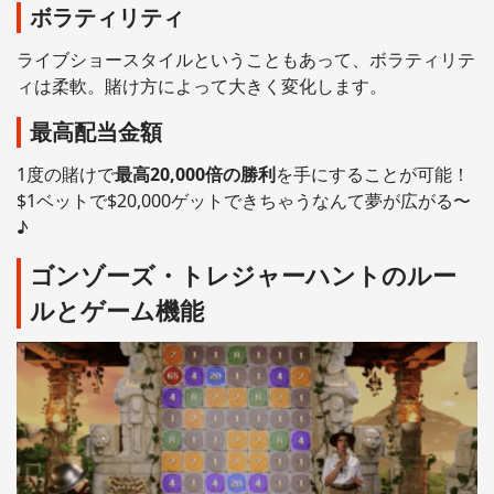
ボラティリティ
ライブショースタイルということもあって、ボラティリテ
ィは柔軟。賭け方によって大きく変化します。
最高配当金額
1度の賭けで
最高20,000倍の勝利
を手にすることが可能！
$1ベットで$20,000ゲットできちゃうなんて夢が広がる〜
♪
ゴンゾーズ・トレジャーハントのルー
ルとゲーム機能