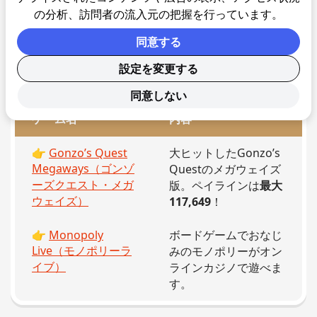
ライブショー仕立てなので、がっつりスロットに集中した
の分析、訪問者の流入元の把握を行っています。
いなら前作のほうが良いかもしれませんね。🌟
同意する
Gonzo’s Treasure Hunt好きの方へ｜お
設定を変更する
すすめゲーム
同意しない
ゲーム名
内容
👉
Gonzo’s Quest
大ヒットしたGonzo’s
Megaways（ゴンゾ
Questのメガウェイズ
ーズクエスト・メガ
版。ペイラインは
最大
ウェイズ）
117,649
！
👉
Monopoly
ボードゲームでおなじ
Live（モノポリーラ
みのモノポリーがオン
イブ）
ラインカジノで遊べま
す。