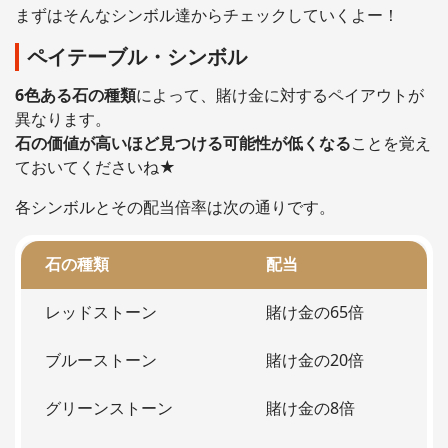
まずはそんなシンボル達からチェックしていくよー！
ペイテーブル・シンボル
6色ある石の種類
によって、賭け金に対するペイアウトが
異なります。
石の価値が高いほど見つける可能性が低くなる
ことを覚え
ておいてくださいね★
各シンボルとその配当倍率は次の通りです。
石の種類
配当
レッドストーン
賭け金の65倍
ブルーストーン
賭け金の20倍
グリーンストーン
賭け金の8倍