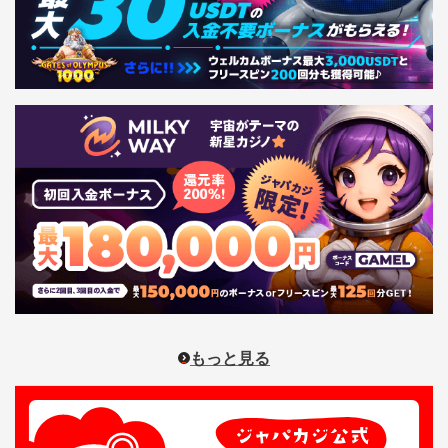
もっと見る