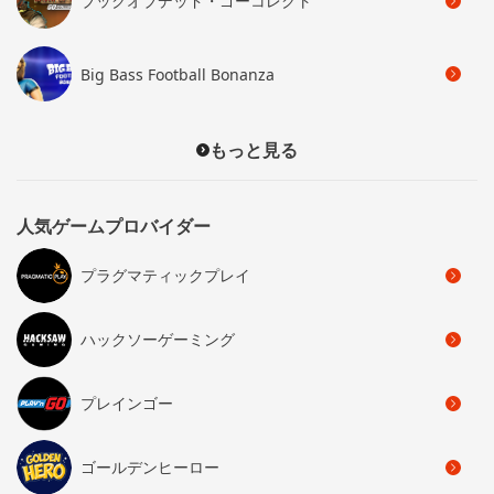
ブックオブデッド・ゴーコレクト
Big Bass Football Bonanza
もっと見る
人気ゲームプロバイダー
プラグマティックプレイ
ハックソーゲーミング
プレインゴー
ゴールデンヒーロー