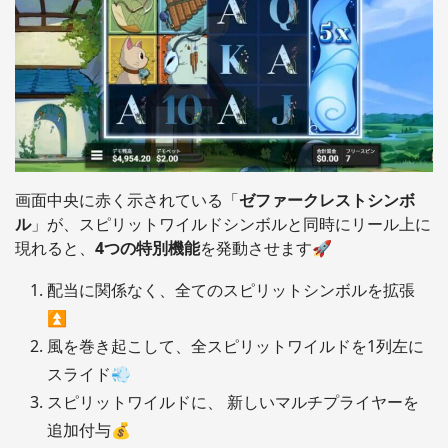
画面中央に赤く示されている「
ゼファークレストシンボ
ル
」が、スピリットワイルドシンボルと同時にリール上に
現れると、
4つの特別機能
を発動させます🚀
配当に関係なく、全てのスピリットシンボルを拡張
⏫
風を巻き起こして、全スピリットワイルドを1列左に
スライド💨
スピリットワイルドに、 新しいマルチプライヤーを
追加付与💰