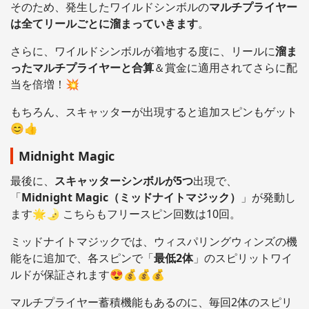
そのため、発生したワイルドシンボルの
マルチプライヤー
は全てリールごとに溜まっていきます
。
さらに、ワイルドシンボルが着地する度に、リールに
溜ま
ったマルチプライヤーと合算
＆賞金に適用されてさらに配
当を倍増！💥
もちろん、スキャッターが出現すると追加スピンもゲット
😊👍
Midnight Magic
最後に、
スキャッターシンボルが5つ
出現で、
「
Midnight Magic（ミッドナイトマジック）
」が発動し
ます🌟🌛 こちらもフリースピン回数は10回。
ミッドナイトマジックでは、ウィスパリングウィンズの機
能をに追加で、各スピンで「
最低2体
」のスピリットワイ
ルドが保証されます😍💰💰💰
マルチプライヤー蓄積機能もあるのに、毎回2体のスピリ