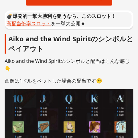
💣爆発的一撃大勝利を狙うなら、このスロット！
高配当倍率スロット
を一挙大公開★
Aiko and the Wind Spiritのシンボルと
ペイアウト
Aiko and the Wind Spiritのシンボルと配当はこんな感じ
👇
画像は1ドルをベットした場合の配当です😉