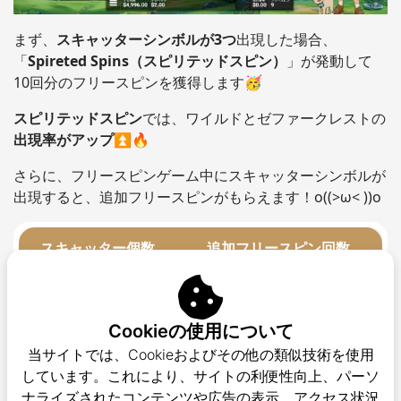
まず、
スキャッターシンボルが3つ
出現した場合、
「
Spireted Spins（スピリテッドスピン）
」が発動して
10回分のフリースピンを獲得します🥳
スピリテッドスピン
では、ワイルドとゼファークレストの
出現率がアップ
⏫🔥
さらに、フリースピンゲーム中にスキャッターシンボルが
出現すると、追加フリースピンがもらえます！o((>ω< ))o
スキャッター個数
追加フリースピン回数
2つ
2スピン
Cookieの使用について
3つ
4スピン
当サイトでは、Cookieおよびその他の類似技術を使用
しています。これにより、サイトの利便性向上、パーソ
ナライズされたコンテンツや広告の表示、アクセス状況