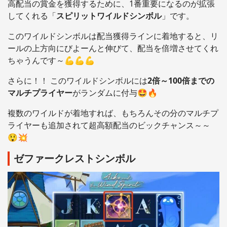
高配当の賞金を獲得するために、1番重要になるのが拡張
してくれる「
スピリットワイルドシンボル
」です。
このワイルドシンボルは配当獲得ラインに着地すると、リ
ールの上方向にびよーんと伸びて、配当を倍増させてくれ
ちゃうんです～💪💪💪
さらに！！ このワイルドシンボルには
2倍～100倍までの
マルチプライヤー
がランダムに付与🤩🔥
複数のワイルドが着地すれば、もちろんその分のマルチプ
ライヤーも追加されて超高額配当のビックチャンス～～
😲💥
ゼファークレストシンボル