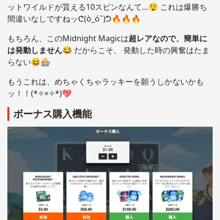
ットワイルドが貰える10スピンなんて…😲 これは爆勝ち
間違いなしですねッᕦ(ò_óˇ)ᕤ🔥🔥🔥
もちろん、このMidnight Magicは
超レアなので、簡単に
は発動しません😂
だからこそ、 発動した時の興奮はたま
らない😆🎰
もうこれは、めちゃくちゃラッキーを願うしかないかも
ッ！！(*✧×✧*)💖
ボーナス購入機能