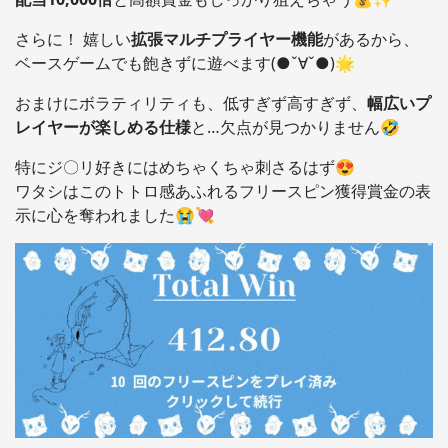
さらに！ 嬉しい
拡張マルチプライヤー機能
があるから、
ベースゲームでも飽きずに遊べます(●ˇ∀ˇ●)🌟
おまけにボラティリティも、低すぎず高すぎず、
幅広いプ
レイヤーが楽しめる仕様
と…欠点が見つかりません🤣
特にジ〇リ好きにはめちゃくちゃ刺さるはず😍
ワタシはこのトトロ感あふれるフリースピン獲得賞金の表
示に心を奪われました😭💘