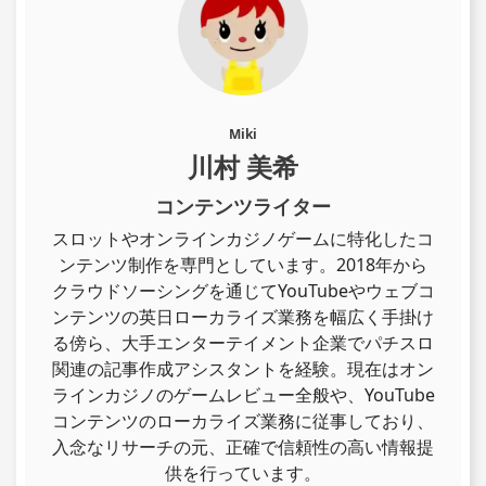
Miki
川村 美希
コンテンツライター
スロットやオンラインカジノゲームに特化したコ
ンテンツ制作を専門としています。2018年から
クラウドソーシングを通じてYouTubeやウェブコ
ンテンツの英日ローカライズ業務を幅広く手掛け
る傍ら、大手エンターテイメント企業でパチスロ
関連の記事作成アシスタントを経験。現在はオン
ラインカジノのゲームレビュー全般や、YouTube
コンテンツのローカライズ業務に従事しており、
入念なリサーチの元、正確で信頼性の高い情報提
供を行っています。