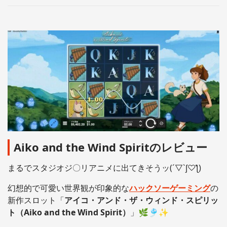
Aiko and the Wind Spiritのレビュー
まるでスタジオジ〇リアニメに出てきそうッ(´▽`ʃ♡ƪ)
幻想的で可愛い世界観が印象的な
ハックソーゲーミング
の
新作スロット「
アイコ・アンド・ザ・ウィンド・スピリッ
ト（Aiko and the Wind Spirit）
」
🌿🎐✨