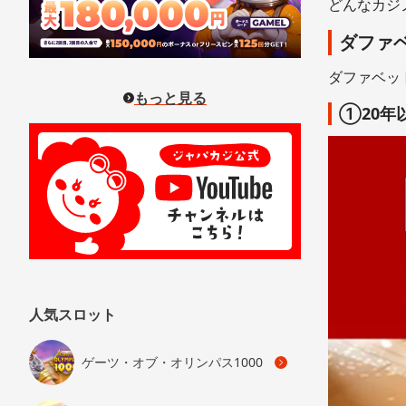
どんなカジ
ダファ
ダファベッ
もっと見る
①20年
人気スロット
ゲーツ・オブ・オリンパス1000