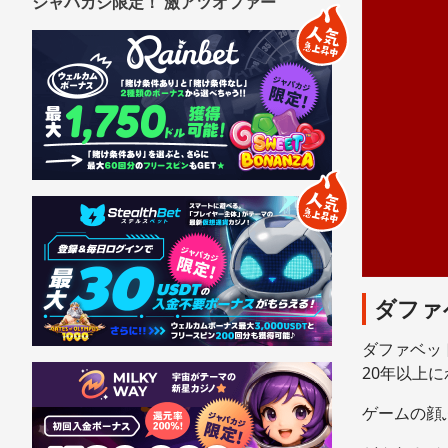
ジャパカジ限定！ 激アツオファー
ダファ
ダファベッ
20年以上
ゲームの顔