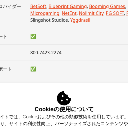
ロバイダー
BetSoft
,
Blueprint Gaming
,
Booming Games
,
Microgaming
,
NetEnt
,
Nolimit City
,
PG SOFT
,
Slingshot Studios,
Yggdrasil
ート
✅
800-7423-2274
ポート
✅
[email protected]
ャット
❌
Cookieの使用について
イトでは、Cookieおよびその他の類似技術を使用しています
り、サイトの利便性向上、パーソナライズされたコンテンツや