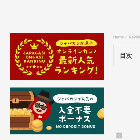
Home
Revie
目次