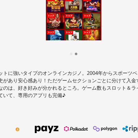
ットに強いタイプのオンラインカジノ。2004年からスポーツ
史があり安心感あり！ただゲームセクションごとに分けて入金
なのは、好き好みが分かれるところ。ゲーム数もスロット＆ラ
ていて、専用のアプリも完備♪