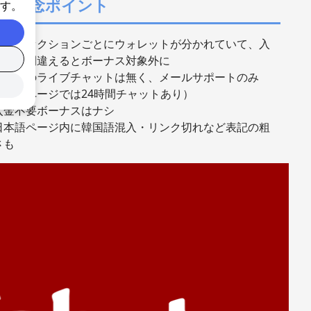
残念ポイント
す。
ゲームセクションごとにウォレットが分かれていて、入
金先を間違えるとボーナス対象外に
日本語のライブチャットは無く、メールサポートのみ
（英語ページでは24時間チャットあり）
入金不要ボーナスはナシ
日本語ページ内に韓国語混入・リンク切れなど表記の粗
さも