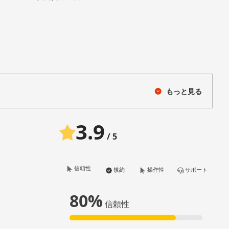
もっと見る
3.9
/ 5
信頼性
規約
操作性
サポート
80%
信頼性