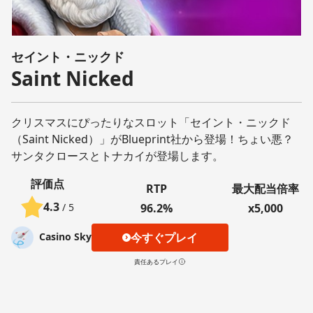
セイント・ニックド
Saint Nicked
クリスマスにぴったりなスロット「セイント・ニックド
（Saint Nicked）」がBlueprint社から登場！ちょい悪？
サンタクロースとトナカイが登場します。
評価点
RTP
最大配当倍率
4.3
/ 5
96.2%
x5,000
今すぐプレイ
Casino Sky
責任あるプレイ