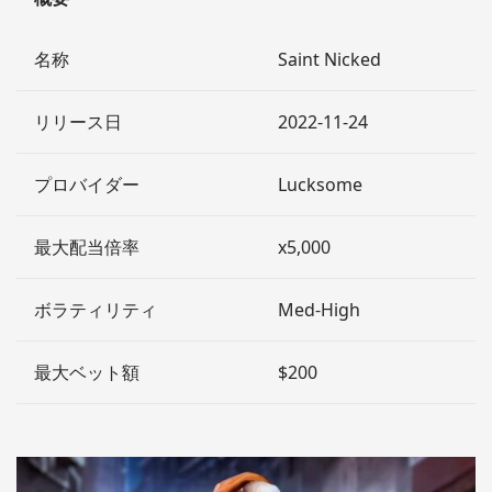
名称
Saint Nicked
リリース日
2022-11-24
プロバイダー
Lucksome
最大配当倍率
x5,000
ボラティリティ
Med-High
最大ベット額
$200