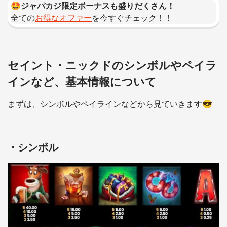
🤩
ジャパカジ限定ボーナスも盛りだくさん！
全ての
お得なオファー
を今すぐチェック！！
セイント・ニックドのシンボルやペイラ
インなど、基本情報について
まずは、シンボルやペイラインなどから見ていきます😎
・シンボル