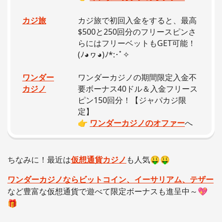
カジ旅
カジ旅で初回入金をすると、最高
$500と250回分のフリースピンさ
らにはフリーベットもGET可能！
(ﾉ◕ヮ◕)ﾉ*:･ﾟ✧
ワンダー
ワンダーカジノの期間限定入金不
カジノ
要ボーナス40ドル＆入金フリース
ピン150回分！【ジャパカジ限
定】
👉
ワンダーカジノ
のオファー
へ
ちなみに！最近は
仮想通貨カジノ
も人気🤑🤑
ワンダーカジノならビットコイン、イーサリアム、テザー
など豊富な仮想通貨で遊べて限定ボーナスも進呈中～💖
🎁