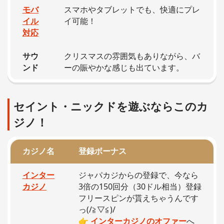
モバ
スマホやタブレットでも、快適にプレ
イル
イ可能！
対応
サウ
クリスマスの雰囲気もありながら、バ
ンド
ーの賑やかな感じも出ています。
セイント・ニックドを遊ぶならこのカ
ジノ！
カジノ名
登録ボーナス
インター
ジャパカジからの登録で、今なら
カジノ
3倍の150回分（30ドル相当）登録
フリースピンが貰えちゃうんです
っ(/≧▽≦)/
👉
インターカジノ
のオファー
へ