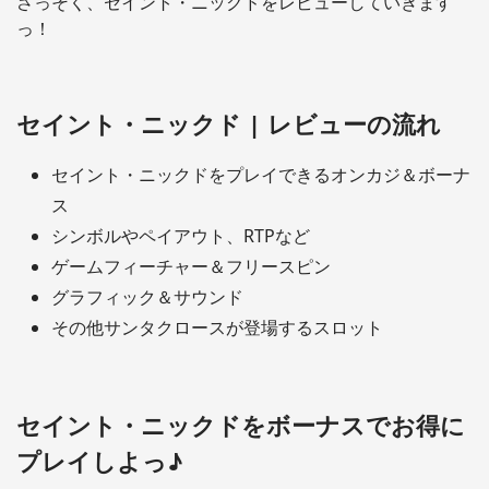
さっそく、セイント・ニックドをレビューしていきます
っ！
セイント・ニックド | レビューの流れ
セイント・ニックドをプレイできるオンカジ＆ボーナ
ス
シンボルやペイアウト、RTPなど
ゲームフィーチャー＆フリースピン
グラフィック＆サウンド
その他サンタクロースが登場するスロット
セイント・ニックドをボーナスでお得に
プレイしよっ♪