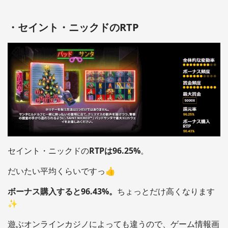
・セイント・ニックドのRTP
セイント・ニックドの
RTPは96.25%
。
だいたい平均くらいですっ👍
ボーナス購入すると96.43%。
ちょっとだけ高くなります
✨
遊ぶオンラインカジノによっても違うので、ゲーム情報画