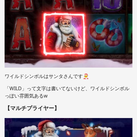
ワイルドシンボルはサンタさんです🧑‍🎄
「WILD」って文字は書いてないけど、ワイルドシンボル
っぽい雰囲気あるw
【マルチプライヤー】