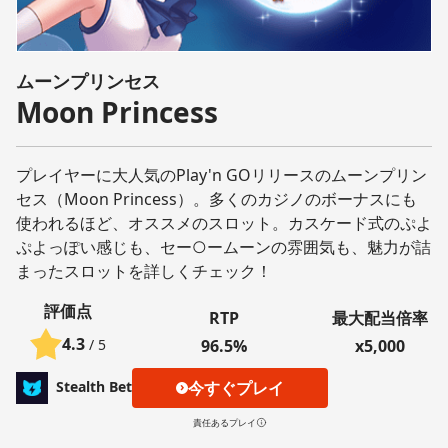
ムーンプリンセス
Moon Princess
プレイヤーに大人気のPlay'n GOリリースのムーンプリン
セス（Moon Princess）。多くのカジノのボーナスにも
使われるほど、オススメのスロット。カスケード式のぷよ
ぷよっぽい感じも、セー○ームーンの雰囲気も、魅力が詰
まったスロットを詳しくチェック！
評価点
RTP
最大配当倍率
4.3
/ 5
96.5%
x5,000
今すぐプレイ
Stealth Bet
責任あるプレイ