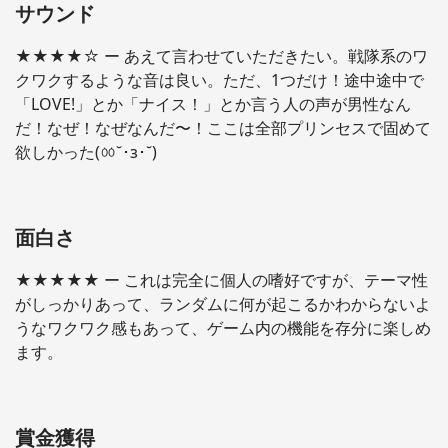
サウンド
★★★★☆ ー あえて言わせていただきたい。戦隊系のワ
クワクするような音は良い。ただ、1つだけ！途中途中で
「LOVE!」とか「ナイス！」とか言う人の声が男性なん
だ！なぜ！なぜなんだ〜！ここは全部プリンセスで固めて
欲しかった(ㆀ˘･з･˘)
面白さ
★★★★★ ー これは完全に個人の嗜好ですが、テーマ性
がしっかりあって、ランダムに何が起こるかわからないよ
うなワクワク感もあって、ゲーム内の機能を存分に楽しめ
ます。
賞金獲得