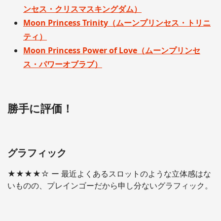
ンセス・クリスマスキングダム）
Moon Princess Trinity（ムーンプリンセス・トリニ
ティ）
Moon Princess Power of Love（ムーンプリンセ
ス・パワーオブラブ）
勝手に評価！
グラフィック
★★★★☆ ー 最近よくあるスロットのような立体感はな
いものの、プレインゴーだから申し分ないグラフィック。