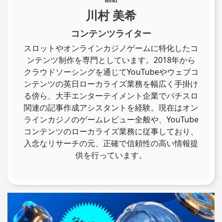
Miki
川村 美希
コンテンツライター
スロットやオンラインカジノゲームに特化したコ
ンテンツ制作を専門としています。2018年から
クラウドソーシングを通じてYouTubeやウェブコ
ンテンツの英日ローカライズ業務を幅広く手掛け
る傍ら、大手エンターテイメント企業でパチスロ
関連の記事作成アシスタントを経験。現在はオン
ラインカジノのゲームレビュー全般や、YouTube
コンテンツのローカライズ業務に従事しており、
入念なリサーチの元、正確で信頼性の高い情報提
供を行っています。