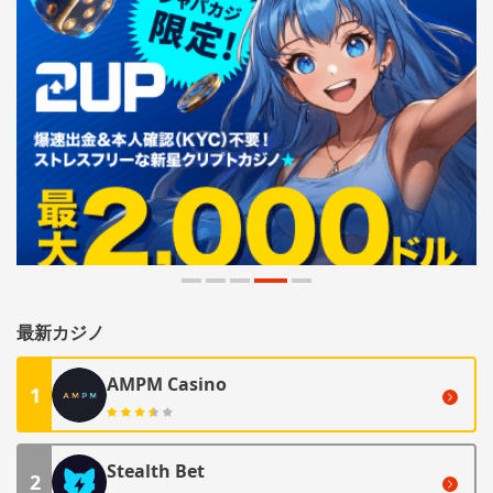
最新カジノ
AMPM Casino
1
Stealth Bet
2