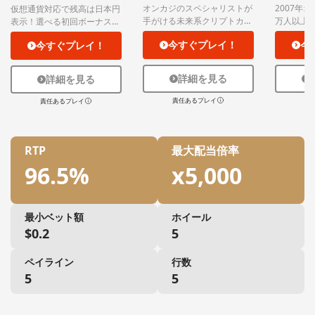
オンカジのスペシャリストが
2007年
仮想通貨対応で残高は日本円
手がける未来系クリプトカジ
万人以上
表示！選べる初回ボーナスが
ノ！
ジノ★
魅力のカジノ
今すぐプレイ！
今
今すぐプレイ！
詳細を見る
詳細を見る
責任あるプレイ
責
責任あるプレイ
RTP
最大配当倍率
96.5%
x5,000
最小ベット額
ホイール
$0.2
5
ペイライン
行数
5
5