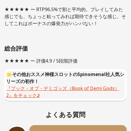
★★★★★ ー RTP96.5%で割と平均的。プレイしてみた
感じでも、ちょっと粘ってみれば期待できそうな感じ。そ
してこれはボーナスの爆発力がハンパない！
総合評価
★★★★★ ー 評価4.9 / 5段階評価
🌟その他おススメ神様スロットのSpinomenal社人気シ
リーズの初作！
『ブック・オブ・デミゴッズ（Book of Demi Gods）
2』をチェック♪
よくある質問