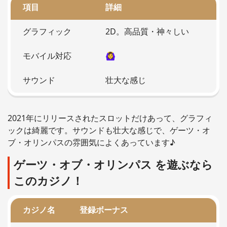
項目
詳細
グラフィック
2D。高品質・神々しい
モバイル対応
🙆‍♀️
サウンド
壮大な感じ
2021年にリリースされたスロットだけあって、グラフィ
ックは綺麗です。サウンドも壮大な感じで、ゲーツ・オ
ブ・オリンパスの雰囲気によくあっています♪
ゲーツ・オブ・オリンパス を遊ぶなら
このカジノ！
カジノ名
登録ボーナス