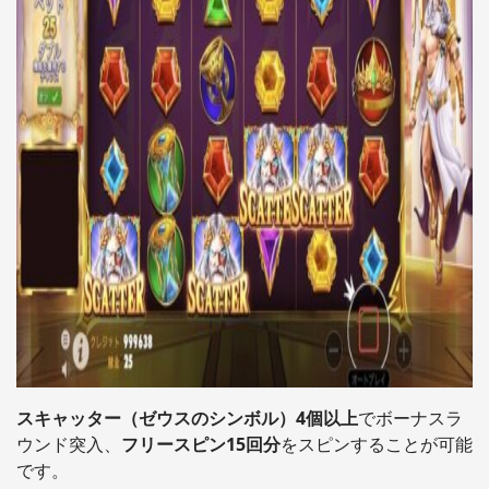
スキャッター（ゼウスのシンボル）4個以上
でボーナスラ
ウンド突入、
フリースピン15回分
をスピンすることが可能
です。