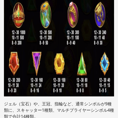
ジェル（宝石）や、王冠、指輪など、通常シンボルが9種
類に、スキャッター1種類、マルチプライヤーシンボル4種
類で合計14種類。