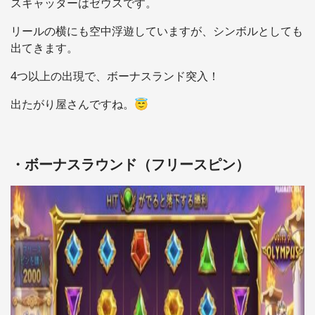
スキャッターはゼウスです。
リールの横にも空中浮遊していますが、シンボルとしても
出てきます。
4つ以上の出現で、ボーナスランド突入！
出たがり屋さんですね。😇
・ボーナスラウンド（フリースピン）