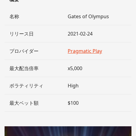
名称
Gates of Olympus
リリース日
2021-02-24
プロバイダー
Pragmatic Play
最大配当倍率
x5,000
ボラティリティ
High
最大ベット額
$100