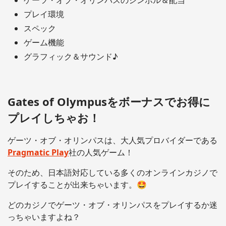
ゲーツ・オブ・オリンパスのシンボル＆配当
プレイ環境
スペック
ゲーム機能
グラフィック＆サウンド♪
Gates of Olympusをボーナスでお得に
プレイしちゃお！
ゲーツ・オブ・オリンパスは、大人気プロバイダーである
Pragmatic Play
社の人気ゲーム！
そのため、日本語対応している多くのオンラインカジノで
プレイすることが出来ちゃいます。🤩
どのカジノでゲーツ・オブ・オリンパスをプレイするか迷
っちゃいますよね？