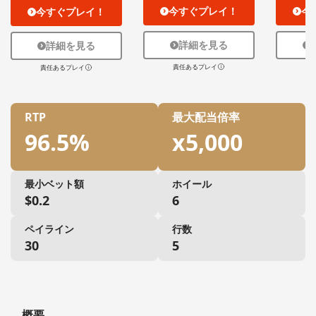
魅力のカジノ
今すぐプレイ！
今
今すぐプレイ！
詳細を見る
詳細を見る
責任あるプレイ
責
責任あるプレイ
RTP
最大配当倍率
96.5%
x5,000
最小ベット額
ホイール
$0.2
6
ペイライン
行数
30
5
概要