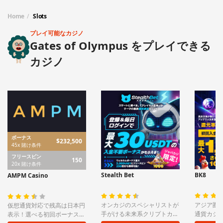
Home
Slots
プレイ可能なカジノ
Gates of Olympus をプレイできる
カジノ
ボーナス
$232,500
45x 賭け条件
フリースピン
150
20x 賭け条件
Stealth Bet
BK8
AMPM Casino
オンカジのスペシャリストが
アジア圏
仮想通貨対応で残高は日本円
手がける未来系クリプトカジ
通貨カジ
表示！選べる初回ボーナスが
ノ！