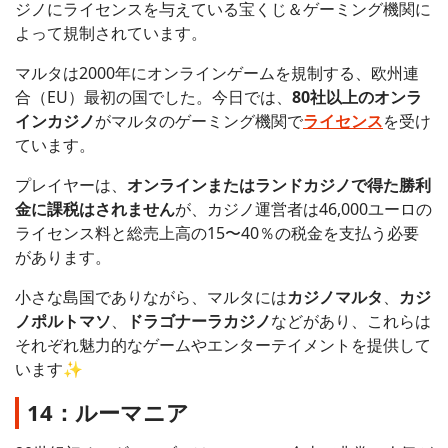
ジノにライセンスを与えている宝くじ＆ゲーミング機関に
よって規制されています。
マルタは2000年にオンラインゲームを規制する、欧州連
合（EU）最初の国でした。今日では、
80社以上のオンラ
インカジノ
がマルタのゲーミング機関で
ライセンス
を受け
ています。
プレイヤーは、
オンラインまたはランドカジノで得た勝利
金に課税はされません
が、カジノ運営者は46,000ユーロの
ライセンス料と総売上高の15〜40％の税金を支払う必要
があります。
小さな島国でありながら、マルタには
カジノマルタ
、
カジ
ノポルトマソ
、
ドラゴナーラカジノ
などがあり、これらは
それぞれ魅力的なゲームやエンターテイメントを提供して
います✨
14：ルーマニア