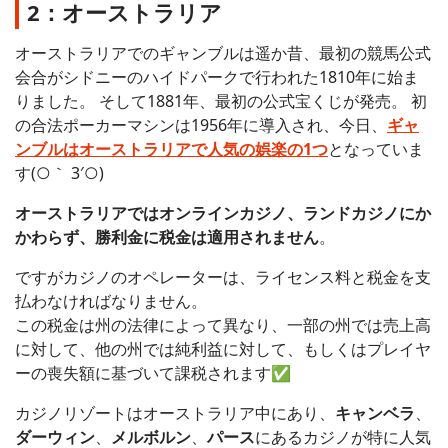
2：オーストラリア
オーストラリアでのギャンブルは遥か昔、最初の競馬公式
会合がシドニーのハイドパークで行われた1810年に始ま
りました。 そして1881年、最初の公式宝くじが発売。 初
の合法ポーカーマシンは1956年に導入され、今日、
ギャ
ンブルはオーストラリアで人気の娯楽の1つ
となっていま
す(○｀ 3′○)
オーストラリアではオンラインカジノ、ランドカジノにか
かわらず、勝利金に税金は適用されません
。
ですがカジノのオペレーターは、ライセンス料と税金を支
払わなければなりません。
この税金は州の法律によって異なり、一部の州では売上高
に対して、他の州では純利益に対して、もしくはプレイヤ
ーの喪失額に基づいて課税されます✅
カジノリゾートはオーストラリア中にあり、
キャンベラ
、
ダーウィン
、
メルボルン
、
パース
にあるカジノが特に人気