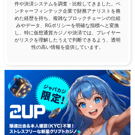
件や決済システムを調査・比較してきました。ベ
ンチャーフィンテック企業で財務アナリストを務
めた経歴を持ち、複雑なブロックチェーンの仕組
みやデータ、RGポリシーを明確な指標へと変換
し、特に仮想通貨カジノや決済では、プレイヤー
がリスクを理解したうえで判断できるよう、透明
性の高い情報を提供しています。