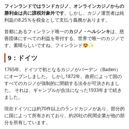
フィンランドではランドカジノ、オンラインカジノからの
勝利金は共に課税対象外です
。しかし、カジノ運営者は純
利益の8.25％を税金として支払う義務があります。
首都にあるフィンランド唯一の
カジノ・ヘルシンキ
は、慈
善団体にすべての利益を寄付する、世界で唯一のカジノで
す。素晴らしいですね、フィンランド😍✨
9：ドイツ
1765年、ドイツで初となるカジノがバーデン（Baden）
にオープンしました。 しかし1872年、政府によって国の
すべてのカジノが強制的に閉鎖する法令が可決されまし
た。 それは、ギャンブルが合法になった1933年まで続き
ました。
現在ドイツには約70件以上のランドカジノがあり、部分的
に国によって所有されており、約20社の民間企業が他の部
分を所有しています。