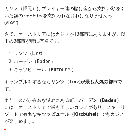
カジノ（胴元）はプレイヤー達の賭け金から支払い額を引
いた額の35〜80％を支払われなければなりませんっ
(⊙x⊙;)
さて、オーストリアにはカジノが13都市にありますが、以
下の3都市が特に有名です。
リンツ（Linz)
バーデン（Baden）
キッツビュール（Kitzbühel）
ギャンブルをするなら
リンツ（Linz)が最も人気の都市
で
す。
また、スパが有名な湖畔にある町、
バーデン（Baden）
には、オーストリアで最も美しいカジノがあり、スキーリ
ゾートで有名な
キッツビュール（Kitzbühel）
でもカジノ
が楽しめます。