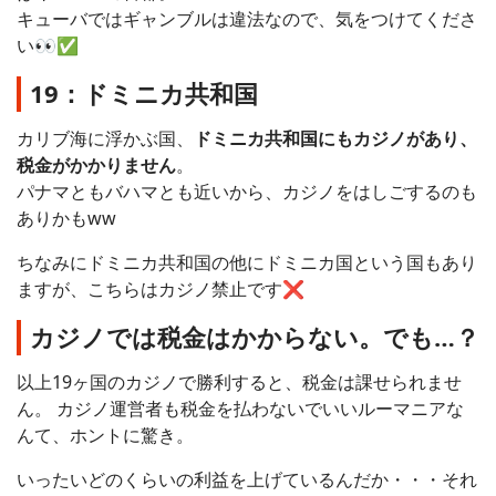
キューバではギャンブルは違法なので、気をつけてくださ
い👀✅
19：ドミニカ共和国
カリブ海に浮かぶ国、
ドミニカ共和国にもカジノがあり、
税金がかかりません
。
パナマともバハマとも近いから、カジノをはしごするのも
ありかもww
ちなみにドミニカ共和国の他にドミニカ国という国もあり
ますが、こちらはカジノ禁止です❌
カジノでは税金はかからない。でも…？
以上19ヶ国のカジノで勝利すると、税金は課せられませ
ん。 カジノ運営者も税金を払わないでいいルーマニアな
んて、ホントに驚き。
いったいどのくらいの利益を上げているんだか・・・それ