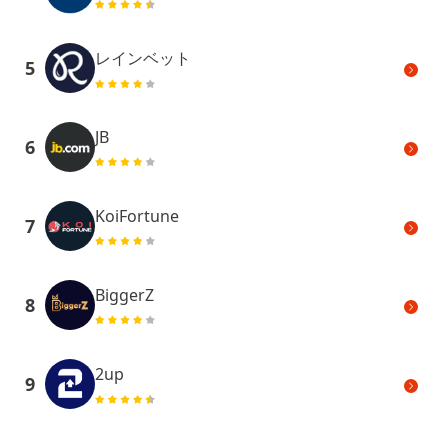
レインベット
5
JB
6
KoiFortune
7
BiggerZ
8
2up
9