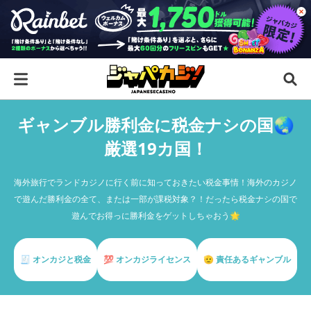
ギャンブル勝利金に税金ナシの国🌏
厳選19カ国！
海外旅行でランドカジノに行く前に知っておきたい税金事情！海外のカジノ
で遊んだ勝利金の全て、または一部が課税対象？！だったら税金ナシの国で
遊んでお得っに勝利金をゲットしちゃおう🌟
🧾 オンカジと税金
💯 オンカジライセンス
🫡 責任あるギャンブル