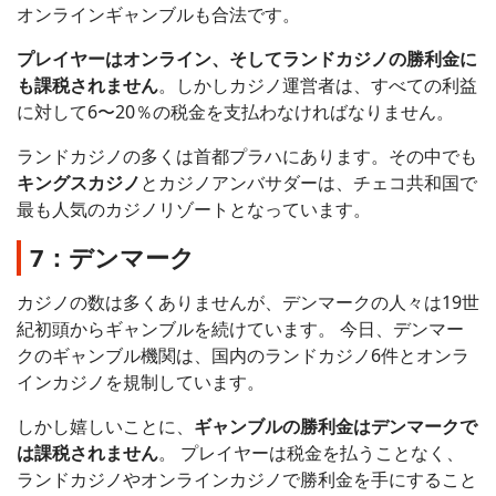
オンラインギャンブルも合法です。
プレイヤーはオンライン、そしてランドカジノの勝利金に
も課税されません
。しかしカジノ運営者は、すべての利益
に対して6〜20％の税金を支払わなければなりません。
ランドカジノの多くは首都プラハにあります。その中でも
キングスカジノ
とカジノアンバサダーは、チェコ共和国で
最も人気のカジノリゾートとなっています。
7：デンマーク
カジノの数は多くありませんが、デンマークの人々は19世
紀初頭からギャンブルを続けています。 今日、デンマー
クのギャンブル機関は、国内のランドカジノ6件とオンラ
インカジノを規制しています。
しかし嬉しいことに、
ギャンブルの勝利金はデンマークで
は課税されません
。 プレイヤーは税金を払うことなく、
ランドカジノやオンラインカジノで勝利金を手にすること