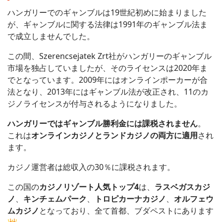
ハンガリーでのギャンブルは19世紀初めに始まりました
が、ギャンブルに関する法律は1991年のギャンブル法ま
で成立しませんでした。
この間、Szerencsejatek Zrt社がハンガリーのギャンブル
市場を独占していましたが、そのライセンスは2020年ま
でとなっています。2009年にはオンラインポーカーが合
法となり、2013年にはギャンブル法が改正され、11のカ
ジノライセンスが付与されるようになりました。
ハンガリーではギャンブル勝利金には課税されません
。
これは
オンラインカジノとランドカジノの両方に適用
され
ます。
カジノ運営者は総収入の30％に課税されます。
この国の
カジノリゾート人気トップ4
は、
ラスベガスカジ
ノ
、
キンチェムパーク
、
トロピカーナカジノ
、
オルフェウ
ムカジノ
となっており、全て首都、ブダペストにあります