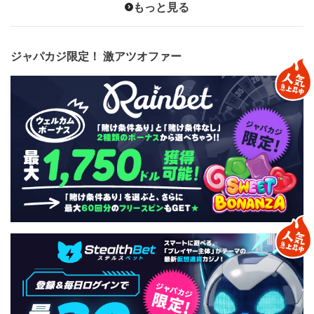
もっと見る
ジャパカジ限定！ 激アツオファー