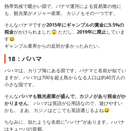
熱帯気候で暖かい国で、パナマ運河による貿易業の他に
も、観光業がメジャー産業。 カジノもその一つです。
そんなパナマですが
2015年にギャンブルの賞金に5.5%の
税金
がかけられました😱 ただし、
2019年に廃止
していま
す😄
ギャンブル業界からの反対が多かったみたい。
18：バハマ
バハマは、カリブ海にある国です。パナマと名前が似てい
ますが、バハマは700を超え島からなる人口は約40万人の
小さな国です。
そんな
バハマも観光産業が盛んで、カジノがあり税金がか
かりません
。 バハマは英語が公用語なので、遊びやすい
かも。 まあ、カジノはどこでも英語通じるよね😅
ちなみに、似たような名前に”ハバナ”があります。ハバナ
はキューバの首都。