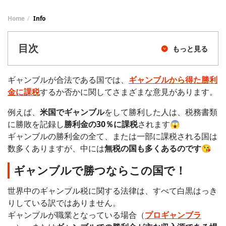
Home
Info
目次
もっと見る
ギャンブルが合法である国では、
ギャンブルから得た勝利
金に課税
するか否かに関してさまざまな意見があります。
例えば、
米国でギャンブル
をして勝利した人は、税務書類
に勝敗を記録し
勝利金の30％に課税
されます😱
ギャンブルの勝利金の全て、または一部に課税される国は
数多くありますが、中には
無税の国も多くあるのです
😘
ギャンブルで勝つならこの国で！
世界中のギャンブル税に関する法律は、すべて白黒はっき
りしている訳ではありません。
ギャンブルが職業となっている場合（
プロギャンブラ