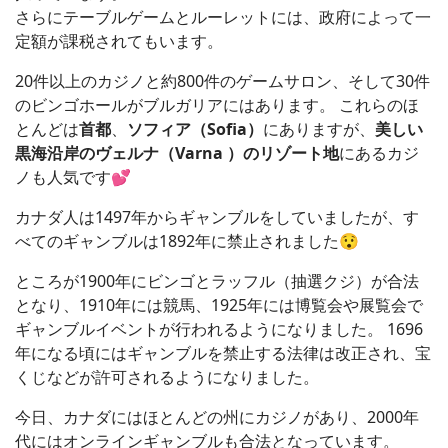
さらにテーブルゲームとルーレットには、政府によって一
定額が課税されてもいます。
20件以上のカジノと約800件のゲームサロン、そして30件
のビンゴホールがブルガリアにはあります。 これらのほ
とんどは
首都
、
ソフィア（Sofia）
にありますが、
美しい
黒海沿岸のヴェルナ（Varna ）のリゾート地
にあるカジ
ノも人気です💕
カナダ人は1497年からギャンブルをしていましたが、す
べてのギャンブルは1892年に禁止されました😯
ところが1900年にビンゴとラッフル（抽選クジ）が合法
となり、1910年には競馬、1925年には博覧会や展覧会で
ギャンブルイベントが行われるようになりました。 1696
年になる頃にはギャンブルを禁止する法律は改正され、宝
くじなどが許可されるようになりました。
今日、カナダにはほとんどの州にカジノがあり、2000年
代にはオンラインギャンブルも合法となっています。