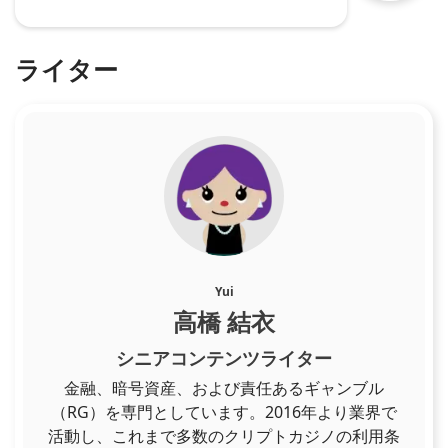
ライター
Yui
高橋 結衣
シニアコンテンツライター
金融、暗号資産、および責任あるギャンブル
（RG）を専門としています。2016年より業界で
活動し、これまで多数のクリプトカジノの利用条