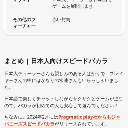
ゲームを展開します
その他のフ
赤い封筒
ィーチャー
まとめ | 日本人向けスピードバカラ
日本人ディーラーさんも親しみのある人ばかりで、プレイ
ヤーさんの中にはかなりの常連さんもいらっしゃいまし
た。
日本語で楽しくチャットしながらサクサクとゲームが進む
ので、
バカラ
が初めての人も安心して遊んでください！
ちなみに、2024年2月には
Pragmatic play社からもジャ
パニーズスピードバカラ
がリリースされています。