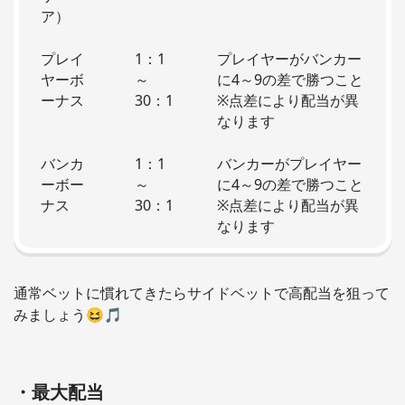
ア）
プレイ
1：1
プレイヤーがバンカー
ヤーボ
～
に4～9の差で勝つこと
ーナス
30：1
※点差により配当が異
なります
バンカ
1：1
バンカーがプレイヤー
ーボー
～
に4～9の差で勝つこと
ナス
30：1
※点差により配当が異
なります
通常ベットに慣れてきたらサイドベットで高配当を狙って
みましょう😆🎵
・最大配当