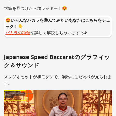
封筒を見つけたら超ラッキー！😍
😍いろんなバカラを遊んでみたいあなたはこちらをチェ
ック！
👇
バカラの種類
を詳しく解説しちゃいますっ♪
Japanese Speed Baccaratのグラフィッ
ク＆サウンド
スタジオセットが和モダンで、演出にこだわりが見られま
す。