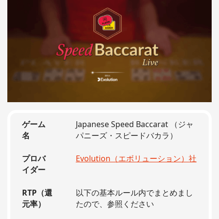
ゲーム
Japanese Speed Baccarat （ジャ
名
パニーズ・スピードバカラ）
プロバ
Evolution（エボリューション）社
イダー
RTP（還
以下の基本ルール内でまとめまし
元率）
たので、参照ください