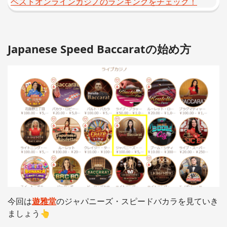
ベストオンラインカジノのランキングをチェック！
Japanese Speed Baccaratの始め方
今回は
遊雅堂
のジャパニーズ・スピードバカラを見ていき
ましょう👆