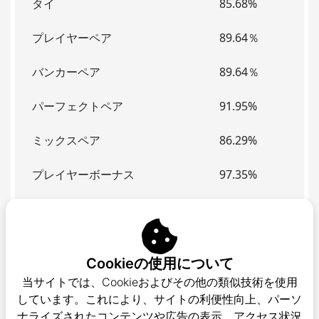
タイ
85.68%
プレイヤーペア
89.64％
バンカーペア
89.64％
パーフェクトペア
91.95%
ミックスペア
86.29%
プレイヤーボーナス
97.35%
バンカーボーナス
90.63%
Cookieの使用について
😤どうせ遊ぶなら高RTPの勝てるゲームで遊びたいッ！
当サイトでは、Cookieおよびその他の類似技術を使用
そんなあなたは…
しています。これにより、サイトの利便性向上、パーソ
勝てるスロットTOP10！人気の高RTP機種特集ページ
を
ナライズされたコンテンツや広告の表示、アクセス状況
チェック★