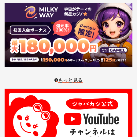
もっと見る