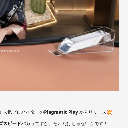
て人気プロバイダーの
Plagmatic Play
からリリース💥
ズスピードバカラ
ですが、それだけじゃないんです！