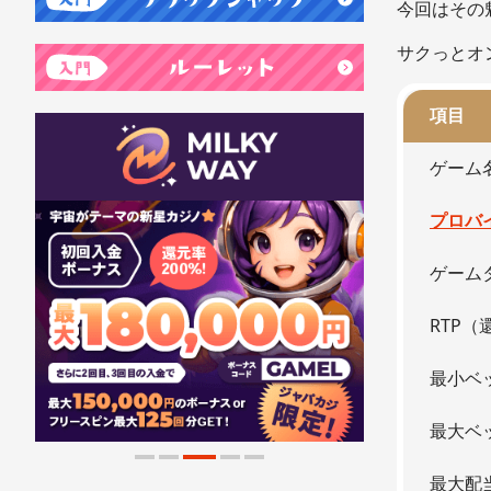
今回はその
サクっとオ
項目
ゲーム
プロバ
ゲーム
RTP（
最小ベ
最大ベ
最大配