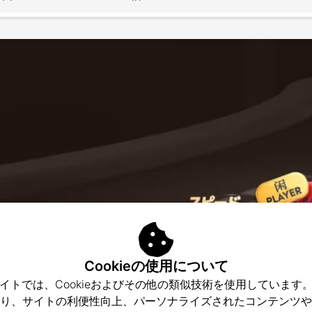
Cookieの使用について
イトでは、Cookieおよびその他の類似技術を使用しています
り、サイトの利便性向上、パーソナライズされたコンテンツや