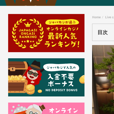
Home
Live c
目次