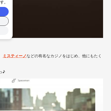
す。
、
ミスティーノ
などの有名なカジノをはじめ、他にもたく
っ♪