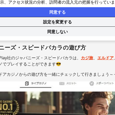
示、アクセス状況の分析、訪問者の流入元の把握を行っていま
同意する
設定を変更する
同意しない
ニーズ・スピードバカラの遊び方
tic Play社のジャパニーズ・スピードバカラは、
カジ旅
、
エルドア
ノでプレイすることができます😎
ドアカジノからの遊び方を一緒にチェックして行きましょう～