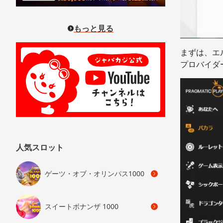
もっと見る
まずは、エ
プロバイダ
人気スロット
ゲーツ・オブ・オリンパス1000
スイートボナンザ 1000