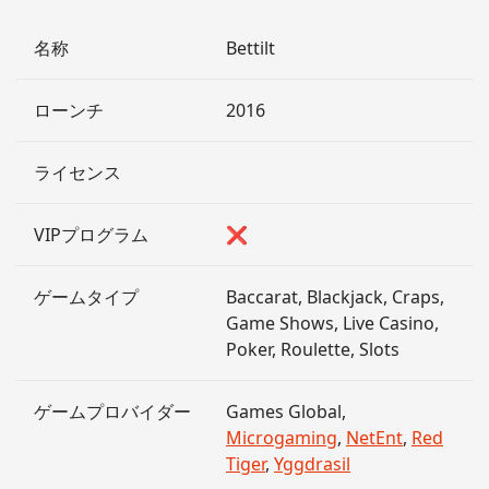
名称
Bettilt
ローンチ
2016
ライセンス
VIPプログラム
❌
ゲームタイプ
Baccarat, Blackjack, Craps,
Game Shows, Live Casino,
Poker, Roulette, Slots
ゲームプロバイダー
Games Global,
Microgaming
,
NetEnt
,
Red
Tiger
,
Yggdrasil