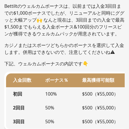
Bettiltのウェルカムボーナスは、以前までは入金3回目ま
での$1,000ボーナスでしたが、リニューアルと同時にググ
ッと大幅アップ🙌 なんと現在は、3回目までの入金で最高
$1,500までもらえる入金ボーナス&100回分のフリースピ
ンが獲得できるウェルカムパックが用意されています。
カジノまたはスポーツどちらかのボーナスを選択して入金
します。併用はできないので、注意してくださいね⚠️
下記、ウェルカムボーナスの内訳です👇
入金回数
ボーナス％
最高獲得可能額
初回
100%
$500（¥55,000）
2回目
50%
$500（¥55,000）
3回目
50%
$500（¥55,000）