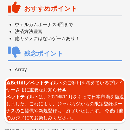
おすすめポイント
ウェルカムボーナス3回まで
決済方法豊富
他カジノにはないゲームあり！
残念ポイント
Array
⚠️
Bettilt／ベットティルト
のご利用を考えているプレイ
ヤーさまに重要なお知らせ⚠️
ベットティルト
は、2021年11月をもって日本市場を撤退
しました。これにより、ジャパカジからの限定登録ボー
ナスのご提供や新規登録も、終了いたします。 今後は他
のカジノにてお楽しみください。