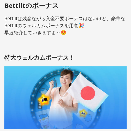
Bettiltのボーナス
Bettiltは残念ながら入金不要ボーナスはないけど、豪華な
Bettiltのウェルカムボーナスを用意🎉
早速紹介していきますよ～😍
特大ウェルカムボーナス！