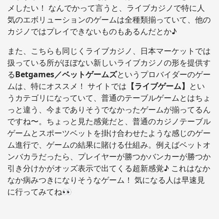
メしたい！ なんでかって言うと、ライブカジノで特に人
気のエボリューションのゲームは全種類揃っていて、他の
カジノではプレイできないものもあるんだとか♪
また、こちらも同じくライブカジノ、日本マーケットでは
扱っている所がほぼない新しいライブカジノの形を提供す
る
Betgames／ベットゲームズ
というプロバイダーのゲー
ムは、特にオススメ！ サイトでは
【ライブゲーム】
とい
うカテゴリになっていて、普通のテーブルゲームとはちょ
っと違う、今までありそうでなかったゲームが揃ってるん
ですね〜。ちょっと見た感覚だと、普通のカジノテーブル
ゲームとスポーツベットを掛け合わせたような感じのゲー
ム進行で、ゲームの結果に賭ける仕組み。例えばベットオ
ンバカラだったら、プレイヤーが勝つかバンカーが勝つか
引き分けかがオッズ表示で出てくる超新感覚♪ これはなか
なか病みつきになりそうなゲーム！ 気になる人は早速見
に行ってみてね👀