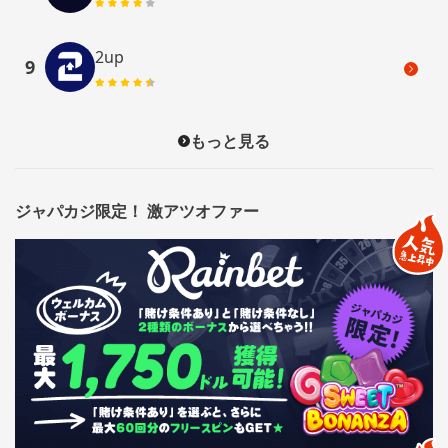
2up
9
もっと見る
ジャパカジ限定！ 激アツオファー