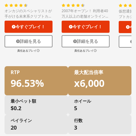
オンカジのスペシャリストが
2007年オープン！ 利用者40
仮想通貨
手がける未来系クリプトカジ
万人以上の老舗オンラインカ
プトカジ
ノ！
ジノ★
今すぐプレイ！
今すぐプレイ！
今
詳細を見る
詳細を見る
責任あるプレイ
責任あるプレイ
責
RTP
最大配当倍率
96.53%
x6,000
最小ベット額
ホイール
$0.2
5
ペイライン
行数
20
3