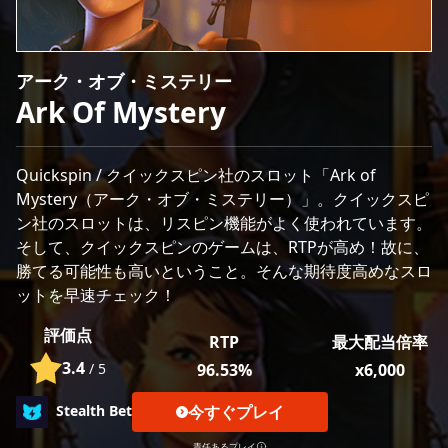
アーク・オブ・ミステリー
Ark Of Mystery
Quickspin / クイックスピン社のスロット「Ark of
Mystery（アーク・オブ・ミステリー）」。クイックスピ
ン社のスロットは、リスピン機能がよく使われています。
そして、クイックスピンのゲームは、RTPが高め！故に、
勝てる可能性も高いということ。そんな期待度高めなスロ
ットを早速チェック！
評価点
RTP
最大配当倍率
3.4
/ 5
96.53%
x6,000
今すぐプレイ
Stealth Bet
責任あるプレイ