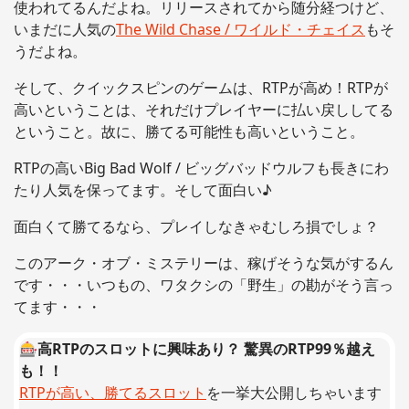
使われてるんだよね。リリースされてから随分経つけど、
いまだに人気の
The Wild Chase / ワイルド・チェイス
もそ
うだよね。
そして、クイックスピンのゲームは、
RTP
が高め！RTPが
高いということは、それだけプレイヤーに払い戻ししてる
ということ。故に、勝てる可能性も高いということ。
RTPの高いBig Bad Wolf / ビッグバッドウルフも長きにわ
たり人気を保ってます。そして面白い♪
面白くて勝てるなら、プレイしなきゃむしろ損でしょ？
このアーク・オブ・ミステリーは、稼げそうな気がするん
です・・・いつもの、ワタクシの「野生」の勘がそう言っ
てます・・・
🎰
高RTPのスロットに興味あり？ 驚異のRTP99％越え
も！！
RTPが高い、勝てるスロット
を一挙大公開しちゃいます