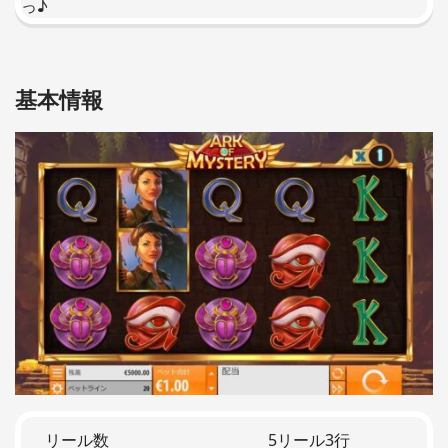
っ♪
基本情報
リール数
5リール3行