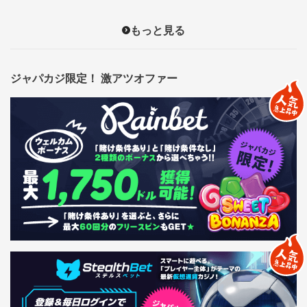
もっと見る
ジャパカジ限定！ 激アツオファー