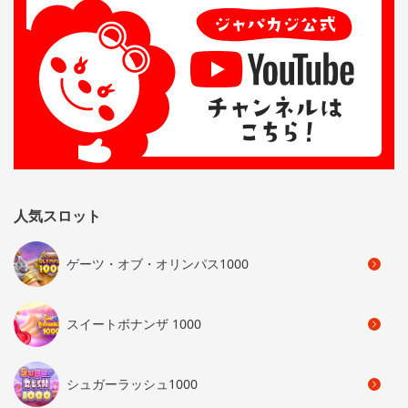
人気スロット
ゲーツ・オブ・オリンパス1000
スイートボナンザ 1000
シュガーラッシュ1000