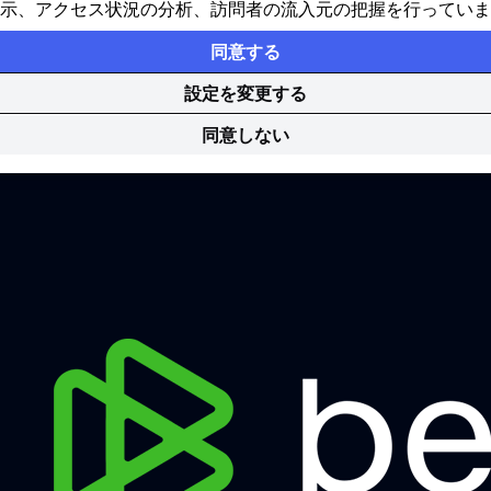
示、アクセス状況の分析、訪問者の流入元の把握を行っていま
同意する
000種類以上の圧倒的なゲーム数！
ント登録がスムーズ♪
設定を変更する
類の仮想通貨から入金が可能！
同意しない