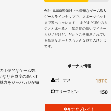
合計10,000種類以上の豪華なゲーム数&
ゲームラインナップで、スポーツベット
まで遊べちゃいます！ まだまだほかのカ
ジノと比べると、知名度の低いマイナー
カジノだけど、だからこそ用意されてい
る豪華なボーナスも大きな魅力のひとつ
です。
ボーナス情報
類以上の圧倒的なゲーム数、
かなり完成度の高いオ
ボーナス
1BTC
の魅力をジャパカジが徹
フリースピン
150
今すぐプレイ！