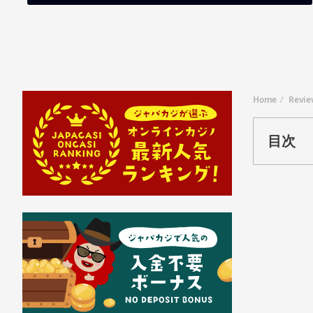
Home
Revie
目次