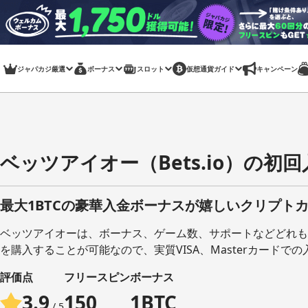
ジャパカジ厳選
ボーナス
スロット
仮想通貨ガイド
キャンペーン
ベッツアイオー（Bets.io）の初
最大1BTCの豪華入金ボーナスが嬉しいクリプトカ
ベッツアイオーは、ボーナス、ゲーム数、サポートなどどれも
を購入することが可能なので、実質VISA、Masterカードでの
評価点
フリースピン
ボーナス
3.9
150
1BTC
/ 5