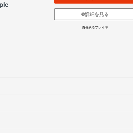
詳細を見る
責任あるプレイ