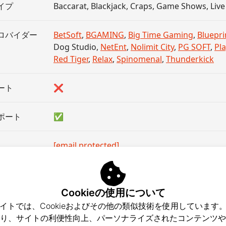
イプ
Baccarat, Blackjack, Craps, Game Shows, Live 
ロバイダー
BetSoft
,
BGAMING
,
Big Time Gaming
,
Bluepr
Dog Studio,
NetEnt
,
Nolimit City
,
PG SOFT
,
Pl
Red Tiger
,
Relax
,
Spinomenal
,
Thunderkick
ート
❌
ポート
✅
[email protected]
ャット
ライブチャットサポート
Cookieの使用について
イトでは、Cookieおよびその他の類似技術を使用しています
り、サイトの利便性向上、パーソナライズされたコンテンツや
おすすめポイント