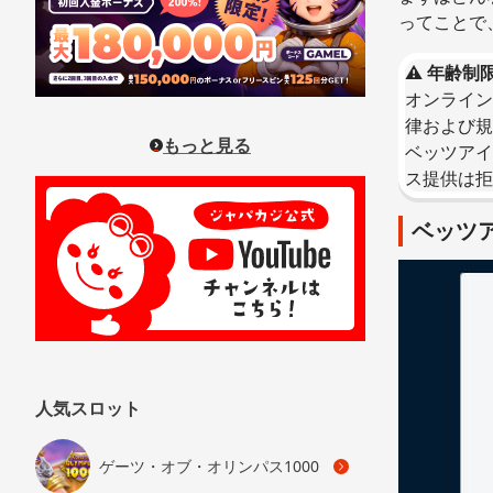
ってことで
⚠️ 年齢
オンライン
律および規
もっと見る
ベッツアイ
ス提供は拒
ベッツ
人気スロット
ゲーツ・オブ・オリンパス1000