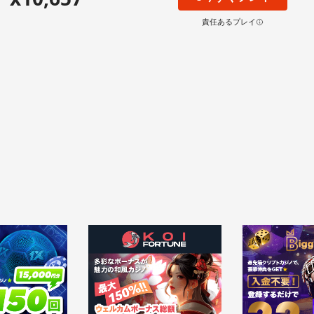
責任あるプレイ