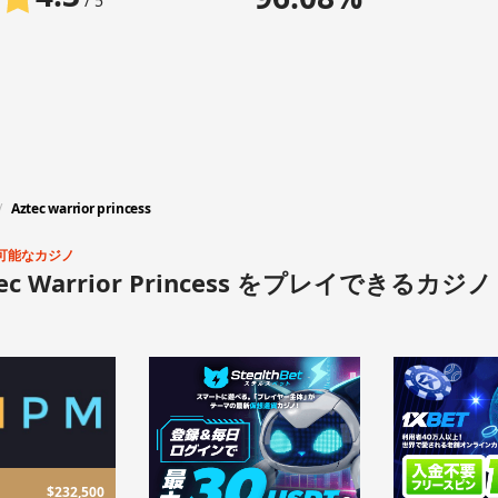
/ 5
Aztec warrior princess
可能なカジノ
tec Warrior Princess をプレイできるカジノ
$232,500