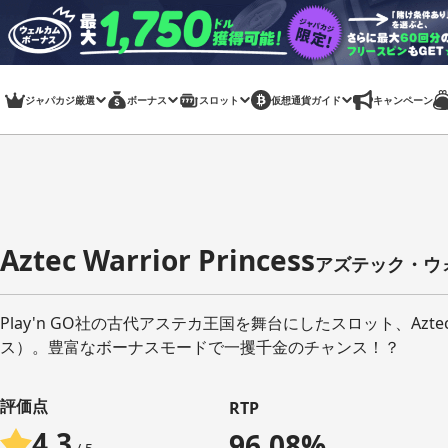
ジャパカジ厳選
ボーナス
スロット
仮想通貨ガイド
キャンペーン
Aztec Warrior Princess
アズテック・ウ
Play'n GO社の古代アステカ王国を舞台にしたスロット、Aztec 
ス）。豊富なボーナスモードで一攫千金のチャンス！？
評価点
RTP
4.3
96.08%