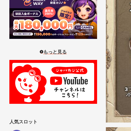
もっと見る
人気スロット