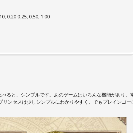
0, 0.20 0.25, 0.50, 1.00
比べると、シンプルです。あのゲームはいろんな機能があり、
プリンセスは少しシンプルにわかりやすく、でもプレインゴー