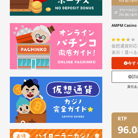
45x 賭け条件
フリースピン
20x 賭け条件
AMPM Casino
仮想通貨対応
表示！選べる
魅力のカジノ
今す
詳
責任あ
RTP
96.