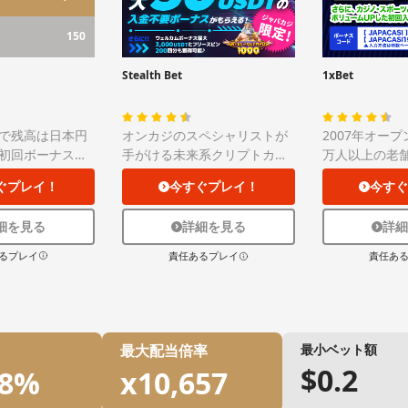
150
Stealth Bet
1xBet
で残高は日本円
オンカジのスペシャリストが
2007年オープ
初回ボーナスが
手がける未来系クリプトカジ
万人以上の老
ノ！
ジノ★
ぐプレイ！
今すぐプレイ！
今すぐ
細を見る
詳細を見る
詳細
るプレイ
責任あるプレイ
責任あ
最大配当倍率
最小ベット額
$0.2
08%
x10,657