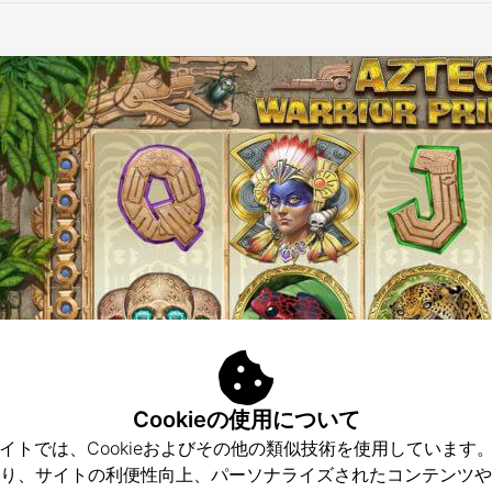
Cookieの使用について
イトでは、Cookieおよびその他の類似技術を使用しています
り、サイトの利便性向上、パーソナライズされたコンテンツや