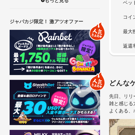
もっと見る
ベッ
コイン
ジャパカジ限定！ 激アツオファー
最大
返還
どんな
先日、リリ
雑と感じる
よくある、