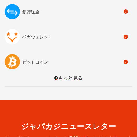
銀行送金
ベガウォレット
ビットコイン
もっと見る
ジャパカジニュースレター