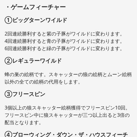
・ゲームフィーチャー
①ビッグターンワイルド
2回連続勝利すると紫の子豚がワイルドに変わります。
4回連続勝利すると青の子豚がワイルドに変わります。
6回連続勝利すると緑の子豚がワイルドに変わります。
②レギュラーワイルド
蜂の巣の絵柄です。スキャッターの狼の絵柄とムーン絵柄
以外の全ての絵柄の代用をします。
③フリースピン
3個以上の狼スキャッター絵柄獲得でフリースピン10回。
フリースピン中に狼スキャッターが三つ以上出ると3倍の
配当となります。
④ブローウィング・ダウン・ザ・ハウスフィーチ