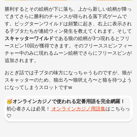
勝利するとその絵柄が下に落ち、上から新しい絵柄が降っ
てきてさらに勝利のチャンスが得られる落下式ゲームで
す。ビッグターンワイルドは頻繁に起き、右上に表示され
る子ブタたちが連続ウィン発生を教えてくれます。そして
スキャッターワイルド
である狼の絵柄が3つ現れるとフリ
ースピン10回が獲得できます。そのフリーススピンフィー
チャー中のみに現れるムーン絵柄でさらにフリースピンが
追加されます。
おとぎ話では子ブタの味方になっちゃうものですが、狼が
スキャッターのため、狼出ろ〜狼吠えろ〜と狼を待つよう
になってしまうスロットですw
🥳オンラインカジノで使われる定番用語を完全網羅！
初心者さんは必見！
オンラインカジノ用語集
はこちらっ
♡