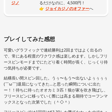
ジノ
るだけなのに、4,500円！
👉
ジョイカジノ
のオファー
へ
プレイしてみた感想
可愛いグラフィックで連続勝利は2回まではよく出るの
で、常にある程度のワクワク感は楽しめます。しかしフリ
ースピンモードまでにたどり着く時間が長く、じっくり待
つ気持ちが必要です。
結構長い間スピン回した。うぅ〜もう〜出ないよぅぅぅぅ
(￣ω￣)退屈になってきた…と思った瞬間についに出た
ー！！待ちに待ったオオカミ３匹！狼が家を吹き飛ばし、
フリースピンに移っていく際には高まる期待でコーフンマ
ックスとなった次第でした（＾◇＾）