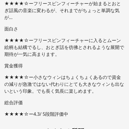
★★★★☆ーフリースピンフィーチャーが始まるとおと
ぎ話風の音楽に変わるが、それまでがちょっと単調な気
が…
面白さ
★★★★☆ーフリースピンフィーチャーに入るとムーン
絵柄も結構でるし、おとぎ話を彷彿とされるような展開で
期待が一気に高まります。
賞金獲得
★★★★☆ー小さなウィンはちょくちょくあるので資金
の減りが急激ではない代わりにとても大きなウィンも出な
いという印象。でも長く気長に楽しめます。
総合評価
★★★★☆ー4.3/ 5段階評価中