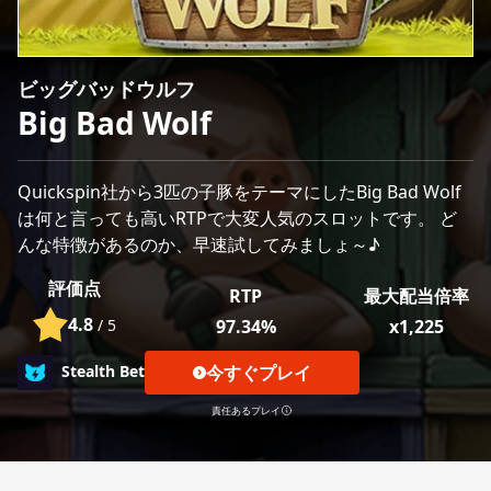
ビッグバッドウルフ
Big Bad Wolf
Quickspin社から3匹の子豚をテーマにしたBig Bad Wolf
は何と言っても高いRTPで大変人気のスロットです。 ど
んな特徴があるのか、早速試してみましょ～♪
評価点
RTP
最大配当倍率
4.8
/ 5
97.34%
x1,225
今すぐプレイ
Stealth Bet
責任あるプレイ