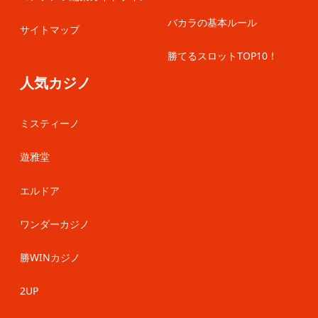
バカラの基本ルール
サイトマップ
勝てるスロットTOP10！
人気カジノ
ミスティーノ
遊雅堂
エルドア
ワンダーカジノ
勝WINカジノ
2UP