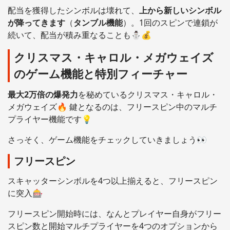
配当を獲得したシンボルは壊れて、
上から新しいシンボル
が降ってきます
（
タンブル機能
）。1回のスピンで連鎖が
続いて、配当が積み重なることも⛄💰
クリスマス・キャロル・メガウェイズ
のゲーム機能と特別フィーチャー
最大2万倍の爆発力
を秘めているクリスマス・キャロル・
メガウェイズ🔥 鍵となるのは、フリースピン中のマルチ
プライヤー機能です💡
さっそく、ゲーム機能をチェックしていきましょう👀
フリースピン
スキャッターシンボルを4つ以上揃えると、フリースピン
に突入🎰
フリースピン開始時には、なんとプレイヤー自身がフリー
スピン数と開始マルチプライヤーを4つのオプションから