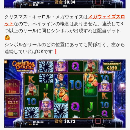
クリスマス・キャロル・メガウェイズは
メガウェイズスロ
ット
なので、ペイラインの概念はありません。連続して3
つ以上のリールに同じシンボルが出現すれば配当ゲット
🙆
シンボルがリールのどの位置にあっても関係なく、左から
連続していればOKです❗️