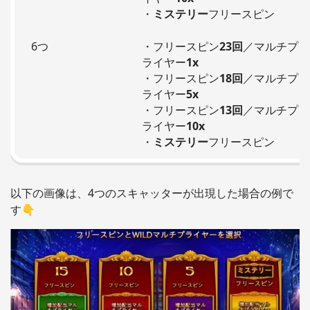
・
ミステリー
フリースピン
6つ
・フリースピン
23回
／マルチプ
ライヤー
1x
・フリースピン
18回
／マルチプ
ライヤー
5x
・フリースピン
13回
／マルチプ
ライヤー
10x
・
ミステリー
フリースピン
以下の画像は、4つのスキャッターが出現した場合の例で
す👇