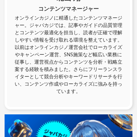
コンテンツマネージャー
オンラインカジノに精通したコンテンツマネージ
ャー。ジャパカジでは、記事やガイドの品質管理
とコンテンツ最適化を担当し、読者が正確で理解
しやすい情報を受け取れる環境を整えています。
以前はオンラインカジノ運営会社でローカライズ
やキャンペーン運営、SNS施策など幅広い業務に
従事し、運営視点からコンテンツを分析・戦略立
案する経験を積みました。さらにフリーランスラ
イターとして競合分析やキーワードリサーチを行
い、コンテンツ作成やローカライズに強みを持っ
ています。