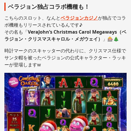
ベラジョン独占コラボ機種も！
こちらのスロット、なんと
ベラジョンカジノ
が独占でコラ
ボ機種もリリースされているんです♪
その名も「
VeraJohn’s Christmas Carol Megaways（ベ
ラジョン・クリスマスキャロル・メガウェイ）
」🎰🎄
時計マークのスキャッターの代わりに、クリスマス仕様で
サンタ帽を被ったベラジョンの公式キャラクター・ラッキ
ーが登場しますw