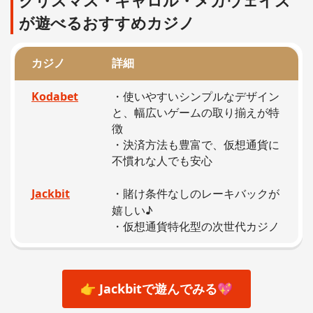
クリスマス・キャロル・メガウェイズ
が遊べるおすすめカジノ
カジノ
詳細
Kodabet
・使いやすいシンプルなデザイン
と、幅広いゲームの取り揃えが特
徴
・決済方法も豊富で、仮想通貨に
不慣れな人でも安心
Jackbit
・賭け条件なしのレーキバックが
嬉しい♪
・仮想通貨特化型の次世代カジノ
👉 Jackbitで遊んでみる💖