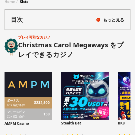
Home
Slots
目次
もっと見る
プレイ可能なカジノ
Christmas Carol Megaways をプ
レイできるカジノ
ボーナス
$232,500
45x 賭け条件
フリースピン
150
20x 賭け条件
Stealth Bet
BK8
AMPM Casino