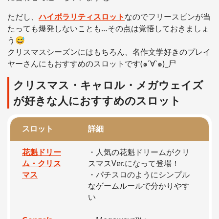
ただし、
ハイボラリティスロット
なのでフリースピンが当
たっても爆発しないことも…その点は覚悟しておきましょ
う😅
クリスマスシーズンにはもちろん、名作文学好きのプレイ
ヤーさんにもおすすめのスロットです(๑´∀`๑)_尸
クリスマス・キャロル・メガウェイズ
が好きな人におすすめのスロット
スロット
詳細
花魁ドリー
・人気の花魁ドリームがクリ
ム・クリス
スマスVer.になって登場！
マス
・パチスロのようにシンプル
なゲームルールで分かりやす
い