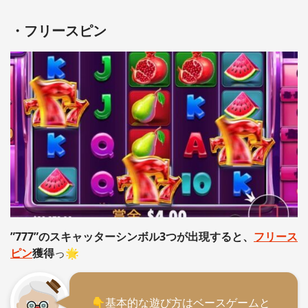
・フリースピン
”777”のスキャッターシンボル3つが出現すると、
フリース
ピン
獲得
っ🌟
👇基本的な遊び方はベースゲームと