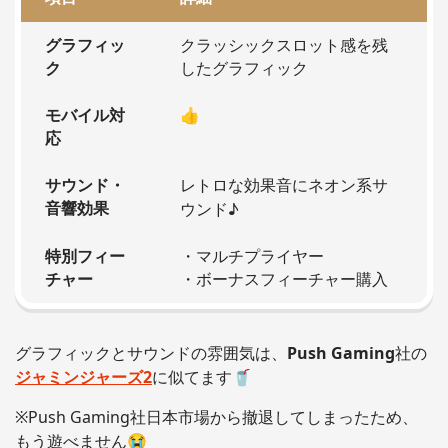
グラフィッ
クラッシックスロット感を残
ク
したグラフィック
モバイル対
👍
応
サウンド・
レトロな効果音にネオン系サ
音響効果
ウンド♪
特別フィー
・マルチプライヤー
チャー
・ボーナスフィーチャー購入
グラフィックとサウンドの雰囲気は、
Push Gaming
社の
ジャミンジャーズ2
に似てます🥤
※Push Gaming社日本市場から撤退してしまったため、
もう遊べません😭