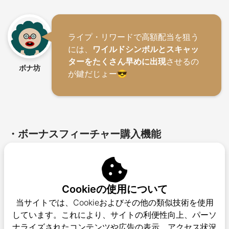
ライプ・リワードで高額配当を狙う
には、
ワイルドシンボルとスキャッ
ターをたくさん早めに出現
させるの
ボナ坊
が鍵だじょー😎
・ボーナスフィーチャー購入機能
ベット額2ドルのときの、フリースピン購入額です👇
Cookieの使用について
当サイトでは、Cookieおよびその他の類似技術を使用
しています。これにより、サイトの利便性向上、パーソ
ナライズされたコンテンツや広告の表示、アクセス状況