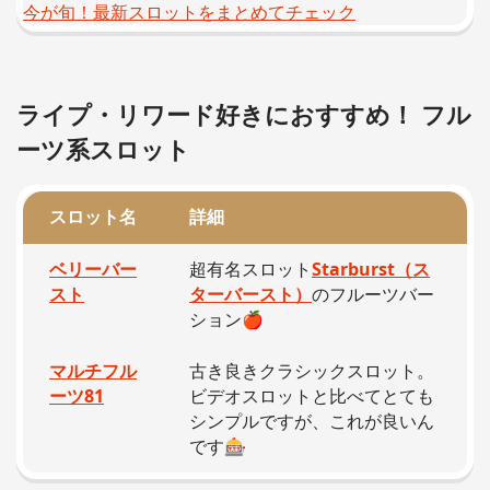
今が旬！最新スロットをまとめてチェック
ライプ・リワード好きにおすすめ！ フル
ーツ系スロット
スロット名
詳細
ベリーバー
超有名スロット
Starburst（ス
スト
ターバースト）
のフルーツバー
ション🍎
マルチフル
古き良きクラシックスロット。
ーツ81
ビデオスロットと比べてとても
シンプルですが、これが良いん
です🎰