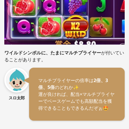
ワイルドシンボルに、たまにマルチプライヤー
が付いてい
ることがあります。
マルチプライヤーの倍率は
2倍、3
倍、5倍
のどれか✨
運が良ければ、配当×マルチプライヤ
スロ太郎
ーでベースゲームでも高額配当を獲
得できることもできるんだぞぉ🤩