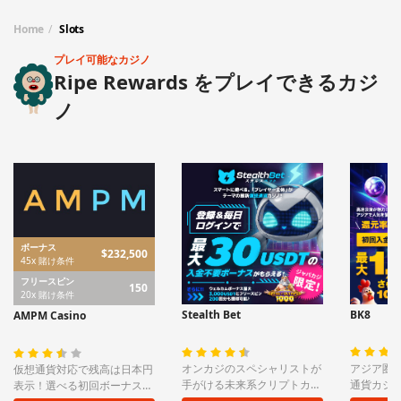
Home
Slots
プレイ可能なカジノ
Ripe Rewards をプレイできるカジ
ノ
ボーナス
$232,500
45x 賭け条件
フリースピン
150
20x 賭け条件
Stealth Bet
BK8
AMPM Casino
オンカジのスペシャリストが
アジア圏
仮想通貨対応で残高は日本円
手がける未来系クリプトカジ
通貨カジ
表示！選べる初回ボーナスが
ノ！