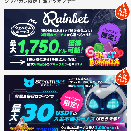
ジャパカジ限定！ 激アツオファー