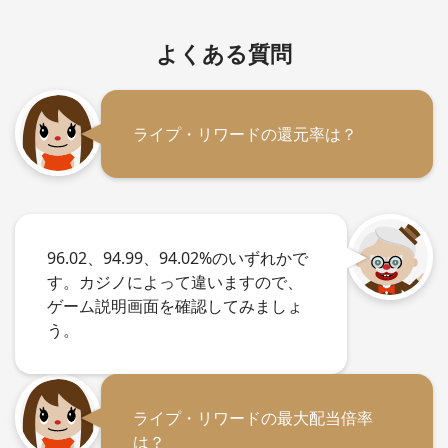
よくある質問
ライプ・リワードの還元率は？
96.02、94.99、94.02%のいずれかで
す。カジノによって違いますので、
ゲーム説明画面を確認してみましょ
う。
ライプ・リワードの最大配当倍率
は？