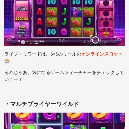
ライプ・リワードは、5×5のリールの
オンラインスロット
🎰
それじゃあ、気になるゲームフィーチャーをチェックして
いこー！
・マルチプライヤーワイルド