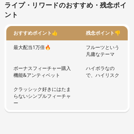
ライプ・リワードのおすすめ・残念ポイ
ント
おすすめポイント👍
残念ポイント👎
最大配当1万倍🔥
フルーツという
凡庸なテーマ
ボーナスフィーチャー購入
ハイボラなの
機能&アンティベット
で、ハイリスク
クラッシック好きにはたま
らないシンプルフィーチャ
ー