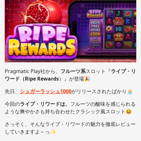
Pragmatic Play社から、
フルーツ系
スロット『
ライプ・リ
ワード（Ripe Rewards
）』が登場🎉
先日、
シュガーラッシュ1000
がリリースされたばかり🧁
今回の
ライプ・リワードは、
フルーツの酸味を感じられる
ような爽やかさも持ち合わせたクラシック風スロット😆
さっそく、そんなライプ・リワードの魅力を徹底レビュー
していきますよ～っ✨