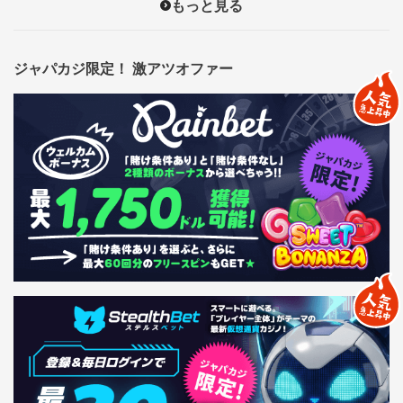
もっと見る
ジャパカジ限定！ 激アツオファー