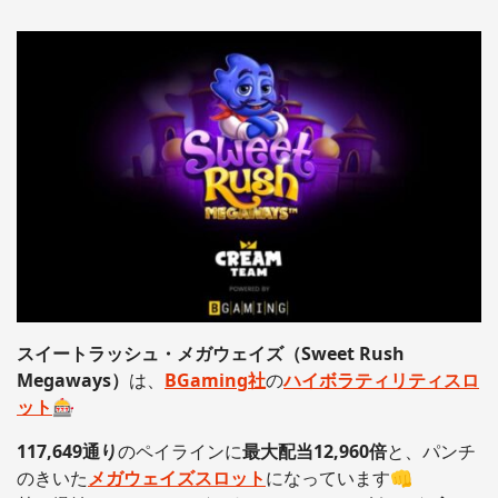
スイートラッシュ・メガウェイズ（Sweet Rush
Megaways）
は、
BGaming社
の
ハイボラティリティスロ
ット
🎰
117,649通り
のペイラインに
最大配当12,960倍
と、パンチ
のきいた
メガウェイズスロット
になっています👊