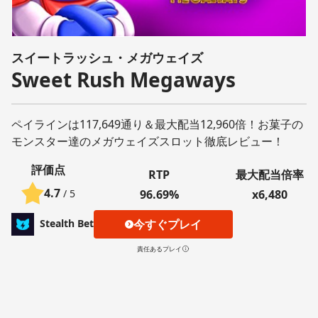
スイートラッシュ・メガウェイズ
Sweet Rush Megaways
ペイラインは117,649通り＆最大配当12,960倍！お菓子の
モンスター達のメガウェイズスロット徹底レビュー！
評価点
RTP
最大配当倍率
4.7
/ 5
96.69%
x6,480
今すぐプレイ
Stealth Bet
責任あるプレイ