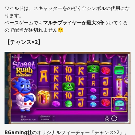
ワイルドは、スキャッターをのぞく全シンボルの代用にな
ります。
ベースゲームでも
マルチプライヤーが最大3倍
ついてくる
ので配当が途切れません😉
【チャンス×2】
BGaming社
のオリジナルフィーチャー「チャンス×2」。