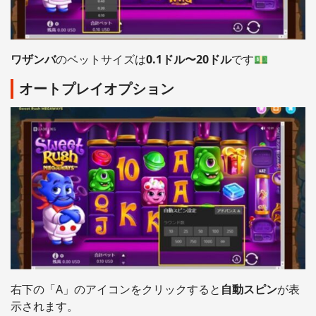
ワザンバ
のベットサイズは
0.1ドル〜20ドル
です💵
オートプレイオプション
右下の「A」のアイコンをクリックすると
自動スピン
が表
示されます。