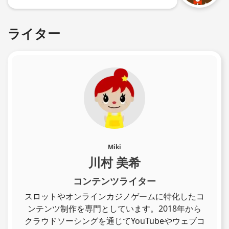
ライター
Miki
川村 美希
コンテンツライター
スロットやオンラインカジノゲームに特化したコ
ンテンツ制作を専門としています。2018年から
クラウドソーシングを通じてYouTubeやウェブコ