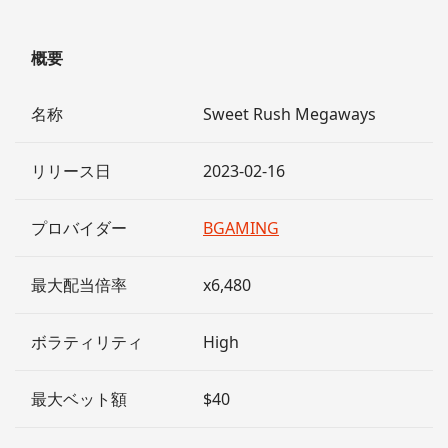
概要
名称
Sweet Rush Megaways
リリース日
2023-02-16
プロバイダー
BGAMING
最大配当倍率
x6,480
ボラティリティ
High
最大ベット額
$40