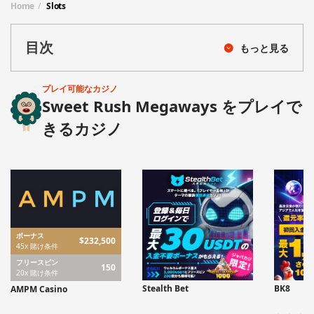
Home
Slots
目次
もっと見る
プレイ可能なカジノ
Sweet Rush Megaways をプレイで
きるカジノ
ボーナス
$232,500
45x 賭け条件
フリースピン
150
20x 賭け条件
Stealth Bet
BK8
AMPM Casino