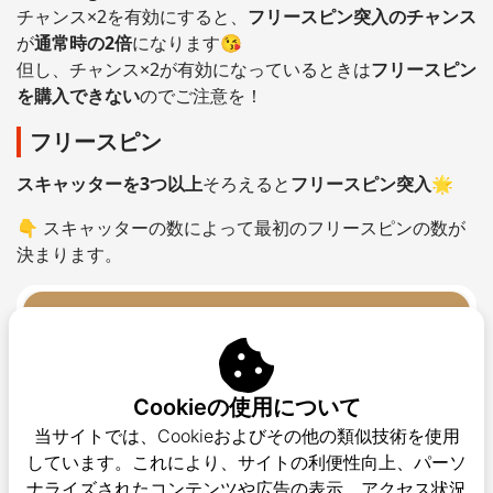
チャンス×2を有効にすると、
フリースピン突入のチャンス
が
通常時の2倍
になります😘
但し、チャンス×2が有効になっているときは
フリースピン
を購入できない
のでご注意を！
フリースピン
スキャッターを3つ以上
そろえると
フリースピン突入
🌟
👇 スキャッターの数によって最初のフリースピンの数が
決まります。
スキャッター
フリースピン数
3
8
Cookieの使用について
4
10
当サイトでは、Cookieおよびその他の類似技術を使用
しています。これにより、サイトの利便性向上、パーソ
5
12
ナライズされたコンテンツや広告の表示、アクセス状況