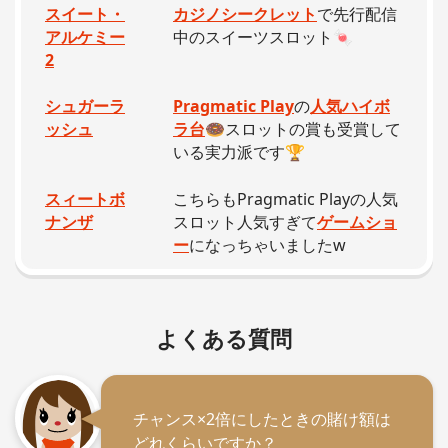
スイート・
カジノシークレット
で先行配信
アルケミー
中のスイーツスロット🍬
2
シュガーラ
Pragmatic Play
の
人気ハイボ
ッシュ
ラ台
🍩スロットの賞も受賞して
いる実力派です🏆
スィートボ
こちらもPragmatic Playの人気
ナンザ
スロット人気すぎて
ゲームショ
ー
になっちゃいましたw
よくある質問
チャンス×2倍にしたときの賭け額は
どれくらいですか？