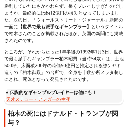
勝利していたにもかかわらず、長くプレイしすぎたのでし
ょうか、最終的には約12億円の損失となってしまいまし
た。次の日、「ウォールストリート・ジャーナル」新聞の
一面に
【世界で最も派手なギャンブラー】
というタイトル
で柏木さんのことが掲載されたほか、英国の新聞にも掲載
されたのです。
ところが、それからたった1年半後の1992年1月3日、世界
で最も派手なギャンブラー柏木昭男（当時54歳）は、土地
500坪、床面積200坪の時価50億円と推定される総ケヤキ
造りの「柏木御殿」の台所で、全身を十数か所メッタ刺し
にされ、死体となって発見されたのです。
♠️
伝説的なギャンブルプレイヤーは他にも！
天才ステュー・アンガーの生涯
柏木の死にはドナルド・トランプが関
与？