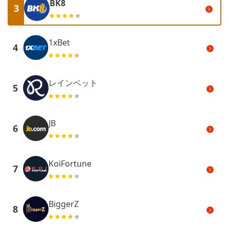
BK8
3
1xBet
4
レインベット
5
JB
6
KoiFortune
7
BiggerZ
8