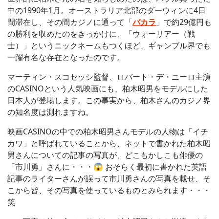
中の1990年1月。オーストラリア北部のダーウィンに4日
間滞在し、その間カジノに通って「
バカラ
」で約29億円も
の勝利を収めたのをきっかけに、「ウォーリアー（戦
士）」というニックネームもつくほど、ギャンブル界でも
一躍有名な存在となったのです。
マーティン・スコセッシ監督、ロバート・デ・ニーロ主演
のCASINOという人気映画にも、柏木昭男をモデルにした
日本人が登場します。この事実から、柏木さんのカジノ界
の知名度は測れますね。
映画CASINOの中での柏木昭男さんモデルの人物は「イチ
カワ」と呼ばれていることから、ネットで書かれた柏木昭
男さんについての記事の写真が、どこもかしこも俳優の
「市川勇」さんに・・・😱 おそらく最初に書かれた英語
記事のライターさんが誤って市川勇さんの写真を載せ、そ
こから皆、その写真を使っているものとみられます・・・
笑