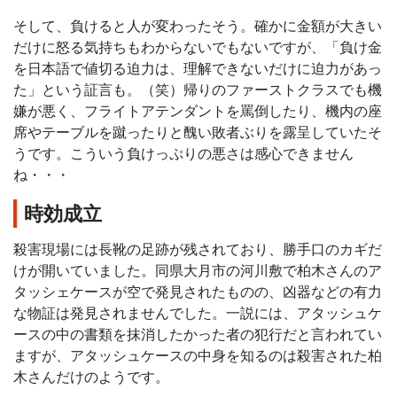
そして、負けると人が変わったそう。確かに金額が大きい
だけに怒る気持ちもわからないでもないですが、「負け金
を日本語で値切る迫力は、理解できないだけに迫力があっ
た」という証言も。（笑）帰りのファーストクラスでも機
嫌が悪く、フライトアテンダントを罵倒したり、機内の座
席やテーブルを蹴ったりと醜い敗者ぶりを露呈していたそ
うです。こういう負けっぷりの悪さは感心できません
ね・・・
時効成立
殺害現場には長靴の足跡が残されており、勝手口のカギだ
けが開いていました。同県大月市の河川敷で柏木さんのア
タッシェケースが空で発見されたものの、凶器などの有力
な物証は発見されませんでした。一説には、アタッシュケ
ースの中の書類を抹消したかった者の犯行だと言われてい
ますが、アタッシュケースの中身を知るのは殺害された柏
木さんだけのようです。