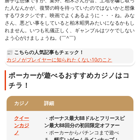
勝手な想像ですが、案外、柏木さんが昔、土地を騙し取っ
た人なんかが、復讐の時を待っていたのではないかと想像
するワタクシです。映画でよくあるように・・・ね。みな
さん、悪どい事をしていると柏木昭男みたいになるかもし
れません。いつも礼儀正しく、ギャンブルはツケでしない
よう心がけましょうね。(￣^￣)ゞ
📰 こちらの人気記事もチェック！
カジノがプレイヤーに知られたくない10のこと
ポーカーが遊べるおすすめカジノはコ
チラ！
カジノ
詳細
クイー
・
ボーナス最大88ドルとフリースピ
ンカジ
ン最大88回分の初回限定オファー
ノ
・ポーカーからパチンコまで遊べ
る、
幅広いゲームラインナップ
！