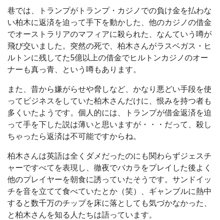
巷では、トランプがトランプ・カジノでの負け金を払わな
い柏木に返済を迫って手下を動かした、他のカジノの借金
でオーストラリアのマフィアに殺られた、なんていう噂が
飛び交いました。突然の死で、柏木さんがラスベガス・ヒ
ルトンに残してた5億以上の借金でヒルトンカジノのオー
ナーも真っ青、という噂もあります。
また、昔から嫌がらせや脅しなど、かなり悪どい手段を使
ってビジネスをしていた柏木さんだけに、恨みを持つ者も
多くいたようです。個人的には、トランプが借金返済を迫
って手を下した説は薄いと思いますが・・・だって、殺し
ちゃったら返済は不可能ですからね。
柏木さんは英語は全くダメだったのにも関わらずジェスチ
ャーですべてを表現し、徹夜でバカラをプレイした後よく
他のプレイヤーを朝食に誘っていたそうです。サンドイッ
チを音を立てて食べていたとか（笑）、ギャンブルに熱中
すると数千万のチップを床に落としても気づかなかった、
と柏木さんを知る人たちは語っています。