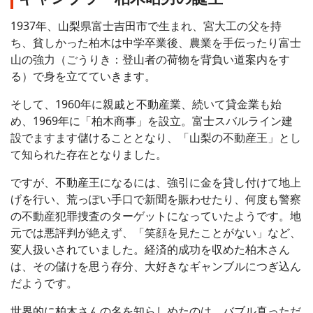
1937年、山梨県富士吉田市で生まれ、宮大工の父を持
ち、貧しかった柏木は中学卒業後、農業を手伝ったり富士
山の強力（ごうりき：登山者の荷物を背負い道案内をす
る）で身を立てていきます。
そして、1960年に親戚と不動産業、続いて貸金業も始
め、1969年に「柏木商事」を設立。富士スバルライン建
設でますます儲けることとなり、「山梨の不動産王」とし
て知られた存在となりました。
ですが、不動産王になるには、強引に金を貸し付けて地上
げを行い、荒っぽい手口で新聞を賑わせたり、何度も警察
の不動産犯罪捜査のターゲットになっていたようです。地
元では悪評判が絶えず、「笑顔を見たことがない」など、
変人扱いされていました。経済的成功を収めた柏木さん
は、その儲けを思う存分、大好きなギャンブルにつぎ込ん
だようです。
世界的に柏木さんの名を知らしめたのは、バブル真っただ