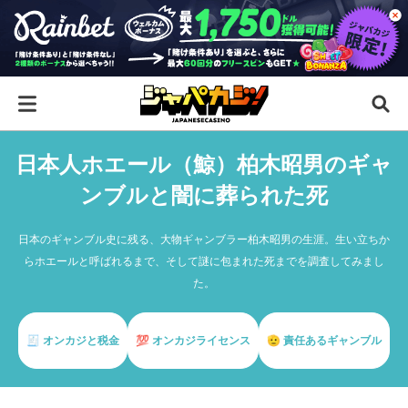
日本人ホエール（鯨）柏木昭男のギャ
ンブルと闇に葬られた死
日本のギャンブル史に残る、大物ギャンブラー柏木昭男の生涯。生い立ちか
らホエールと呼ばれるまで、そして謎に包まれた死までを調査してみまし
た。
🧾 オンカジと税金
💯 オンカジライセンス
🫡 責任あるギャンブル