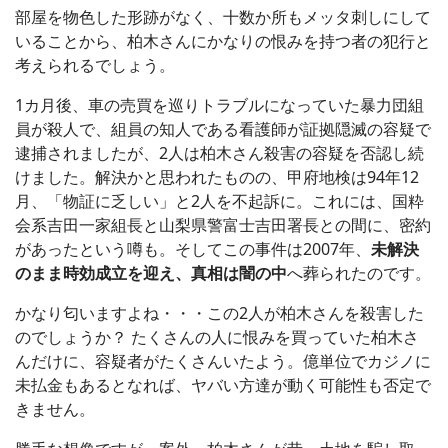
部屋を物色した形跡がなく、十数か所もメッタ刺しにして
いることから、柏木さんにかなりの恨みを持つ者の犯行と
考えられるでしょう。
1カ月後、車の売買を巡りトラブルになっていた暴力団組
員が殺人で、組員の知人である看護師が証拠隠滅の容疑で
逮捕されましたが、2人は柏木さん殺害の容疑を否認し続
けました。解決かと思われたものの、甲府地検は94年12
月、「物証に乏しい」と2人を不起訴に。これには、国粋
会系吉田一家組長と山梨県警富士吉田署長との間に、密約
があったという噂も。そしてこの事件は2007年、
未解決
のまま時効成立を迎え、真相は闇の中
へ葬られたのです。
かなり匂いますよね・・・この2人が柏木さんを殺害した
のでしょうか？ たくさんの人に恨みを買っていた柏木さ
んだけに、容疑者がたくさんいたよう。億単位でカジノに
未払金もあるとなれば、ヤバい方達が動く可能性も否定で
きません。