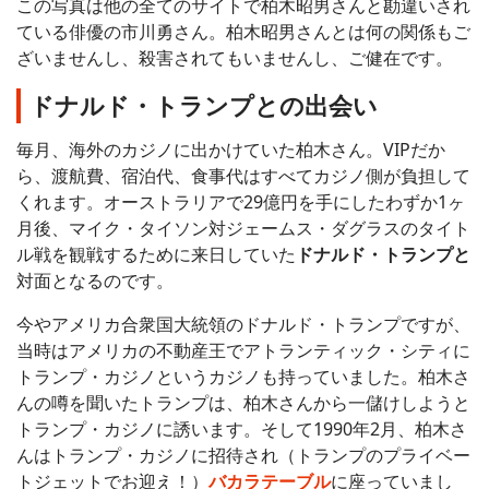
この写真は他の全てのサイトで柏木昭男さんと勘違いされ
ている俳優の市川勇さん。柏木昭男さんとは何の関係もご
ざいませんし、殺害されてもいませんし、ご健在です。
ドナルド・トランプとの出会い
毎月、海外のカジノに出かけていた柏木さん。VIPだか
ら、渡航費、宿泊代、食事代はすべてカジノ側が負担して
くれます。オーストラリアで29億円を手にしたわずか1ヶ
月後、マイク・タイソン対ジェームス・ダグラスのタイト
ル戦を観戦するために来日していた
ドナルド・トランプと
対面となるのです。
今やアメリカ合衆国大統領のドナルド・トランプですが、
当時はアメリカの不動産王でアトランティック・シティに
トランプ・カジノというカジノも持っていました。柏木さ
んの噂を聞いたトランプは、柏木さんから一儲けしようと
トランプ・カジノに誘います。そして1990年2月、柏木さ
んはトランプ・カジノに招待され（トランプのプライベー
トジェットでお迎え！）
バカラテーブル
に座っていまし